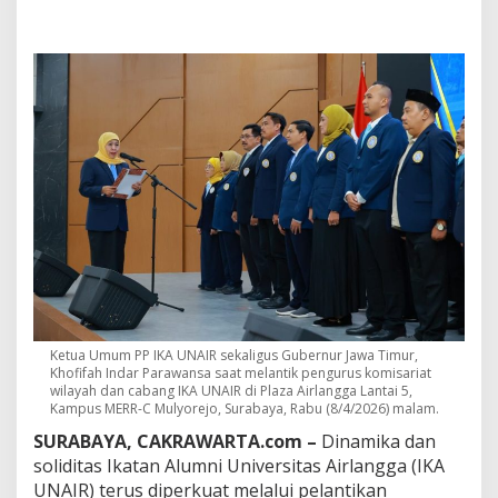
P
e
r
k
u
a
t
K
o
n
s
o
l
i
d
a
s
i
Ketua Umum PP IKA UNAIR sekaligus Gubernur Jawa Timur,
A
Khofifah Indar Parawansa saat melantik pengurus komisariat
l
wilayah dan cabang IKA UNAIR di Plaza Airlangga Lantai 5,
u
Kampus MERR-C Mulyorejo, Surabaya, Rabu (8/4/2026) malam.
m
SURABAYA, CAKRAWARTA.com –
Dinamika dan
n
i
soliditas Ikatan Alumni Universitas Airlangga (IKA
,
UNAIR) terus diperkuat melalui pelantikan