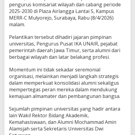
D
pengurus komisariat wilayah dan cabang periode
o
2025-2030 di Plaza Airlangga Lantai 5, Kampus
r
o
MERR-C Mulyorejo, Surabaya, Rabu (8/4/2026)
n
malam.
g
P
Pelantikan tersebut dihadiri jajaran pimpinan
e
universitas, Pengurus Pusat IKA UNAIR, pejabat
r
a
pemerintah daerah Jawa Timur, serta alumni dari
n
berbagai wilayah dan latar belakang profesi.
S
t
Momentum ini tidak sekadar seremonial
r
organisasi, melainkan menjadi langkah strategis
a
t
dalam memperkuat konsolidasi alumni sekaligus
e
mempertegas peran mereka dalam mendukung
g
kemajuan almamater dan pembangunan bangsa.
i
s
Sejumlah pimpinan universitas yang hadir antara
b
a
lain Wakil Rektor Bidang Akademik,
g
Kemahasiswaan, dan Alumni Mochammad Amin
i
Alamsjah serta Sekretaris Universitas Dwi
K