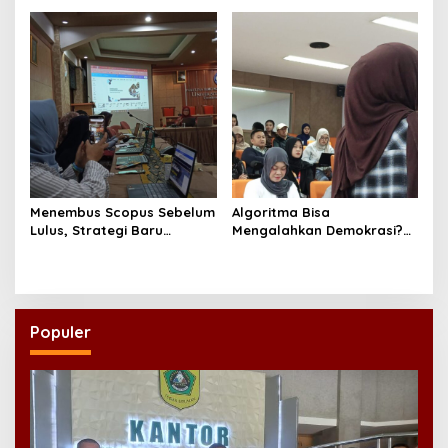
Jadi Doktor di UNAIR
Menembus Scopus Sebelum
Algoritma Bisa
Lulus, Strategi Baru
Mengalahkan Demokrasi?
Program Doktor Ilmu Sosial
Diskusi Research Week FISIP
UNAIR
UNAIR Jadi Sorotan
Populer