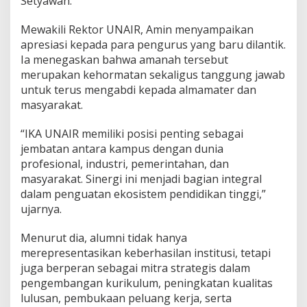
Setyawan.
a
m
p
Mewakili Rektor UNAIR, Amin menyampaikan
u
apresiasi kepada para pengurus yang baru dilantik.
s
Ia menegaskan bahwa amanah tersebut
d
merupakan kehormatan sekaligus tanggung jawab
a
untuk terus mengabdi kepada almamater dan
n
B
masyarakat.
a
n
“IKA UNAIR memiliki posisi penting sebagai
g
jembatan antara kampus dengan dunia
s
profesional, industri, pemerintahan, dan
a
masyarakat. Sinergi ini menjadi bagian integral
dalam penguatan ekosistem pendidikan tinggi,”
ujarnya.
Menurut dia, alumni tidak hanya
merepresentasikan keberhasilan institusi, tetapi
juga berperan sebagai mitra strategis dalam
pengembangan kurikulum, peningkatan kualitas
lulusan, pembukaan peluang kerja, serta