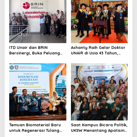
i
g
a
t
i
o
ITD Unair dan BRIN
Ashanty Raih Gelar Doktor
Bersinergi, Buka Peluang
UNAIR di Usia 43 Tahun,
n
Lahirnya Inovasi Kesehatan
Wisuda Bersama Anang
Nasional
dan Azriel
Temuan Biomaterial Baru
Saat Kampus Bicara Politik,
untuk Regenerasi Tulang
UKSW Menantang Apatisme
Antarkan Dosen Umsida
Generasi Muda