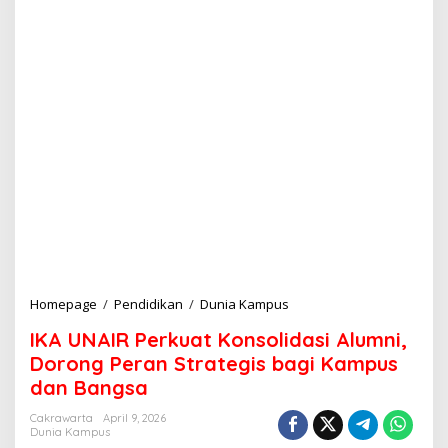
Homepage
/
Pendidikan
/
Dunia Kampus
I
K
IKA UNAIR Perkuat Konsolidasi Alumni,
A
U
Dorong Peran Strategis bagi Kampus
N
dan Bangsa
A
I
Cakrawarta
April 9, 2026
R
Dunia Kampus