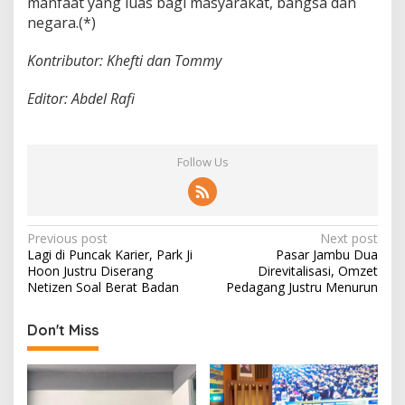
manfaat yang luas bagi masyarakat, bangsa dan
negara.(*)
Kontributor: Khefti dan Tommy
Editor: Abdel Rafi
Follow Us
P
Previous post
Next post
Lagi di Puncak Karier, Park Ji
Pasar Jambu Dua
o
Hoon Justru Diserang
Direvitalisasi, Omzet
s
Netizen Soal Berat Badan
Pedagang Justru Menurun
t
Don't Miss
n
a
v