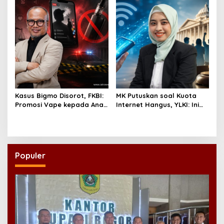
Bonus Demografi
Kasus Bigmo Disorot, FKBI:
MK Putuskan soal Kuota
Promosi Vape kepada Anak
Internet Hangus, YLKI: Ini
Berpotensi Masuk Ranah
Kemenangan Konsumen
Pidana
Populer