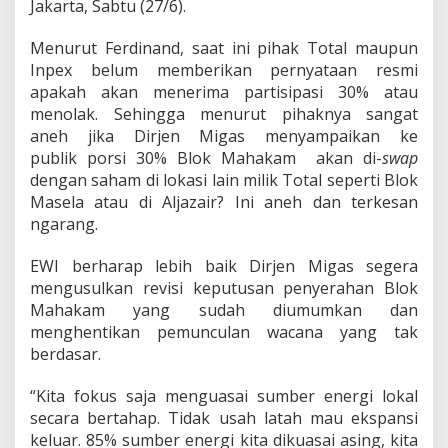
l
Jakarta, Sabtu (27/6).
o
k
Menurut Ferdinand, saat ini pihak Total maupun
M
Inpex belum memberikan pernyataan resmi
a
apakah akan menerima partisipasi 30% atau
h
a
menolak. Sehingga menurut pihaknya sangat
k
aneh jika Dirjen Migas menyampaikan ke
a
publik porsi 30% Blok Mahakam akan di-
swap
m
dengan saham di lokasi lain milik Total seperti Blok
M
Masela atau di Aljazair? Ini aneh dan terkesan
e
n
ngarang.
g
e
EWI berharap lebih baik Dirjen Migas segera
c
mengusulkan revisi keputusan penyerahan Blok
e
Mahakam yang sudah diumumkan dan
w
a
menghentikan pemunculan wacana yang tak
k
berdasar.
a
n
“Kita fokus saja menguasai sumber energi lokal
secara bertahap. Tidak usah latah mau ekspansi
keluar. 85% sumber energi kita dikuasai asing, kita