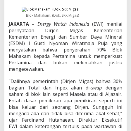
y
a
t
Blok Mahakam. (Dok. SKK Migas)
a
a
JAKARTA
–
Energy Watch Indonesia
(EWI) menilai
n
pernyataan Dirjen Migas Kementerian
D
Kementerian Energi dan Sumber Daya Mineral
i
r
(ESDM) I Gusti Nyoman Wiratmaja Puja yang
j
menyatakan bahwa penyerahan 70% Blok
e
Mahakam kepada Pertamina untuk memperkuat
n
Pertamina dan bukan melemahkan justru
M
mengecewakan.
i
g
a
“Dalihnya pemerintah (Dirjen Migas) bahwa 30%
s
bagian Total dan Inpex akan di-
swap
dengan
T
saham di blok lain seperti Masela atau di Aljazair.
e
Entah dasar pemikiran apa pemikiran seperti ini
r
k
bisa keluar dari seorang Dirjen. Sungguh ini
a
mengada-ada dan tidak bisa diterima akal sehat,”
i
ujar Ferdinand Hutahaean, Direktur Eksekutif
t
EWI
dalam keterangan tertulis pada wartawan di
B