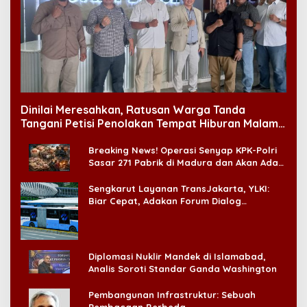
Dinilai Meresahkan, Ratusan Warga Tanda
Tangani Petisi Penolakan Tempat Hiburan Malam
di CitraLand
Breaking News! Operasi Senyap KPK-Polri
Sasar 271 Pabrik di Madura dan Akan Ada
‘Badai Pemeriksaan’
Sengkarut Layanan TransJakarta, YLKI:
Biar Cepat, Adakan Forum Dialog
Konsumen!
Diplomasi Nuklir Mandek di Islamabad,
Analis Soroti Standar Ganda Washington
Pembangunan Infrastruktur: Sebuah
Pembacaan Berbeda