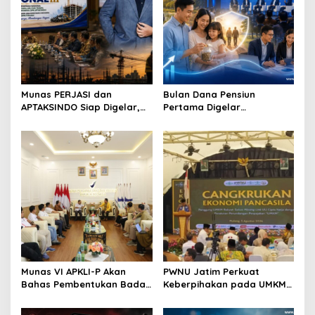
Munas PERJASI dan
Bulan Dana Pensiun
APTAKSINDO Siap Digelar,
Pertama Digelar
Bahas Regenerasi hingga
September, Industri
Revisi AD/ART
Perkuat Ekosistem Pensiun
Berkelanjutan
Munas VI APKLI-P Akan
PWNU Jatim Perkuat
Bahas Pembentukan Badan
Keberpihakan pada UMKM
Perekonomian UMKM RI,
Lewat Ekonomi Pancasila
Dinilai Penting Hadapi