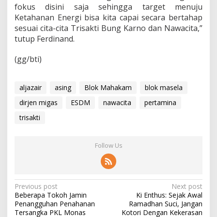
fokus disini saja sehingga target menuju
Ketahanan Energi bisa kita capai secara bertahap
sesuai cita-cita Trisakti Bung Karno dan Nawacita,”
tutup Ferdinand.
(gg/bti)
aljazair
asing
Blok Mahakam
blok masela
dirjen migas
ESDM
nawacita
pertamina
trisakti
Follow Us
P
Previous post
Next post
Beberapa Tokoh Jamin
Ki Enthus: Sejak Awal
o
Penangguhan Penahanan
Ramadhan Suci, Jangan
s
Tersangka PKL Monas
Kotori Dengan Kekerasan