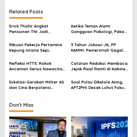
t
Related Posts
n
a
Erick Thohir Angkat
Ketika Teman Alami
v
Pensiunan TNI Jadi
Gangguan Psikologi, Pakar:
Komisaris Pertamina, Aktifis
Usahakan Tak Menggurui!
i
98: Tidak Sesuai Nafas
Ribuan Pekerja Pertamina
3 Tahun Jokowi-JK, PP
g
Reformasi 98!
Kepung Istana Sepi
KAMMI: Pemerintah Gagal
Pemberitaan, Ada Apa?
Penuhi Janji Nawacita
a
Refleksi HTTS: Rokok
Catatan Redaksi: Membaca
t
Ancaman Serius Nawacita
Jejak Rizal Ramli di Kabinet
i
Jokowi
Jokowi (1 dari 3)
Eskalasi Gerakan Militer AS
Soal Pulau Dikelola Asing,
o
dan Cina Berpotensi
APT2PHI Desak Luhut Fokus
n
Ganggu NKRI, Presiden
Pada Kedaulatan Bangsa
Jokowi Diminta Waspada
Don't Miss