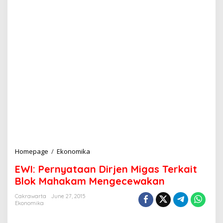
Homepage
/
Ekonomika
E
W
EWI: Pernyataan Dirjen Migas Terkait
I
:
Blok Mahakam Mengecewakan
P
e
Cakrawarta
June 27, 2015
Ekonomika
r
n