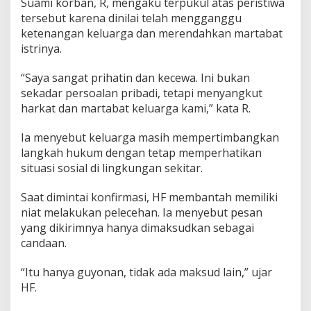
Suami korban, R, mengaku terpukul atas peristiwa
B
tersebut karena dinilai telah mengganggu
o
g
ketenangan keluarga dan merendahkan martabat
o
istrinya.
r
D
“Saya sangat prihatin dan kecewa. Ini bukan
i
sekadar persoalan pribadi, tetapi menyangkut
l
a
harkat dan martabat keluarga kami,” kata R.
p
o
Ia menyebut keluarga masih mempertimbangkan
r
langkah hukum dengan tetap memperhatikan
k
situasi sosial di lingkungan sekitar.
a
n
k
Saat dimintai konfirmasi, HF membantah memiliki
e
niat melakukan pelecehan. Ia menyebut pesan
P
yang dikirimnya hanya dimaksudkan sebagai
o
candaan.
l
i
s
“Itu hanya guyonan, tidak ada maksud lain,” ujar
i
HF.