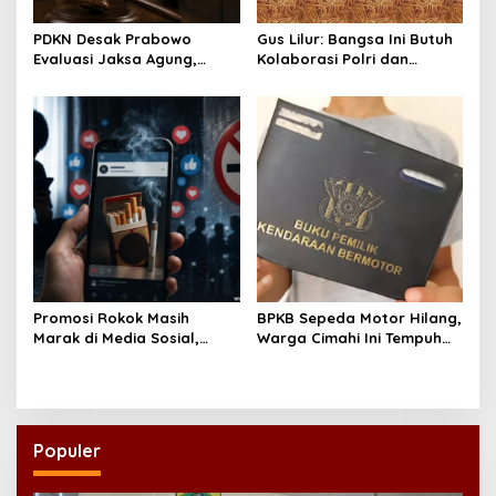
PDKN Desak Prabowo
Gus Lilur: Bangsa Ini Butuh
Evaluasi Jaksa Agung,
Kolaborasi Polri dan
Usulkan Tjokorda Ngurah
Kejaksaan, Bukan Adu
Agung sebagai Pengganti
Kekuatan
Promosi Rokok Masih
BPKB Sepeda Motor Hilang,
Marak di Media Sosial,
Warga Cimahi Ini Tempuh
Koalisi Desak Pemerintah
Jalur Administratif Lewat
Konsisten Tegakkan PP
Laporan Polisi
28/2024
Populer