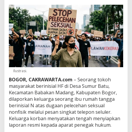
m
P
e
s
a
n
T
a
k
S
e
n
o
n
Ilustrasi.
o
BOGOR, CAKRAWARTA.com
– Seorang tokoh
h
masyarakat berinisial HF di Desa Sumur Batu,
k
e
Kecamatan Babakan Madang, Kabupaten Bogor,
I
dilaporkan keluarga seorang ibu rumah tangga
b
berinisial N atas dugaan pelecehan seksual
u
nonfisik melalui pesan singkat telepon seluler.
R
Keluarga korban menyatakan tengah menyiapkan
u
m
laporan resmi kepada aparat penegak hukum.
a