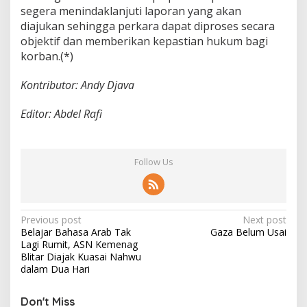
segera menindaklanjuti laporan yang akan
diajukan sehingga perkara dapat diproses secara
objektif dan memberikan kepastian hukum bagi
korban.(*)
Kontributor: Andy Djava
Editor: Abdel Rafi
Follow Us
P
Previous post
Next post
Belajar Bahasa Arab Tak
Gaza Belum Usai
o
Lagi Rumit, ASN Kemenag
s
Blitar Diajak Kuasai Nahwu
dalam Dua Hari
t
n
Don't Miss