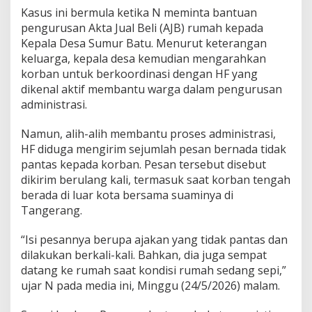
h
Kasus ini bermula ketika N meminta bantuan
T
pengurusan Akta Jual Beli (AJB) rumah kepada
a
Kepala Desa Sumur Batu. Menurut keterangan
n
g
keluarga, kepala desa kemudian mengarahkan
g
korban untuk berkoordinasi dengan HF yang
a
dikenal aktif membantu warga dalam pengurusan
,
administrasi.
T
o
k
Namun, alih-alih membantu proses administrasi,
o
HF diduga mengirim sejumlah pesan bernada tidak
h
pantas kepada korban. Pesan tersebut disebut
M
dikirim berulang kali, termasuk saat korban tengah
a
s
berada di luar kota bersama suaminya di
y
Tangerang.
a
r
“Isi pesannya berupa ajakan yang tidak pantas dan
a
dilakukan berkali-kali. Bahkan, dia juga sempat
k
a
datang ke rumah saat kondisi rumah sedang sepi,”
t
ujar N pada media ini, Minggu (24/5/2026) malam.
d
i