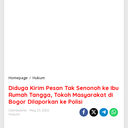
Homepage
/
Hukum
D
i
Diduga Kirim Pesan Tak Senonoh ke Ibu
d
u
Rumah Tangga, Tokoh Masyarakat di
g
Bogor Dilaporkan ke Polisi
a
K
Cakrawarta
May 25, 2026
i
Hukum
r
i