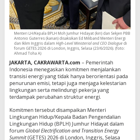
a
n
s
i
s
i
Menteri LH/Kepala BPLH Moh Jumhur Hidayat (kiri) dan Sekjen PBB
E
Antonio Guterres (kanan) disaksikan Ed Miliband Menteri Energi
n
dan Iklim Inggris dalam
High-Level Ministerial and CEO Dialogue
di
e
forum GETES 2026 di London, Inggris, Selasa (23/6/2026). (foto:
r
Ahmad Toha A)
g
JAKARTA, CAKRAWARTA.com
– Pemerintah
i
y
Indonesia menegaskan komitmen menjalankan
a
transisi energi yang tidak hanya berorientasi pada
n
penurunan emisi, tetapi juga menjaga kelestarian
g
lingkungan serta melindungi pekerja yang
B
terdampak perubahan struktur energi.
e
r
k
Komitmen tersebut disampaikan Menteri
e
Lingkungan Hidup/Kepala Badan Pengendalian
a
Lingkungan Hidup (BPLH) Jumhur Hidayat dalam
d
forum
Global Electrification and Transition Energy
i
l
Summit
(GETES) 2026 di London, Inggris, Selasa