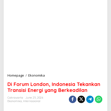
Homepage
/
Ekonomika
D
i
Di Forum London, Indonesia Tekankan
F
o
Transisi Energi yang Berkeadilan
r
u
Cakrawarta
June 25, 2026
Ekonomika
,
Internasional
m
L