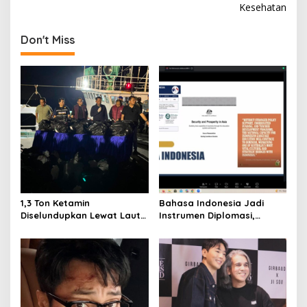
Kesehatan
t
n
Don't Miss
a
v
i
g
a
t
i
o
1,3 Ton Ketamin
Bahasa Indonesia Jadi
n
Diselundupkan Lewat Laut
Instrumen Diplomasi,
Bintan, Delapan ABK Asing
Atdikbud Perluas Jejak
Ditangkap
Budaya di Australia hingga
Rusia