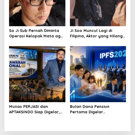
So Ji Sub Pernah Diminta
Ji Soo Muncul Lagi di
Operasi Kelopak Mata agar
Filipina, Aktor yang Hilang
Bisa Jadi Aktor, Kini Justru
dari Korea Kini Disambut
Jadi Ikonnya
Ribuan Fans
Munas PERJASI dan
Bulan Dana Pensiun
APTAKSINDO Siap Digelar,
Pertama Digelar
Bahas Regenerasi hingga
September, Industri
Revisi AD/ART
Perkuat Ekosistem Pensiun
Berkelanjutan