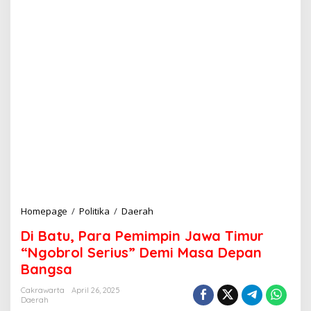
Homepage
/
Politika
/
Daerah
D
i
Di Batu, Para Pemimpin Jawa Timur
B
a
“Ngobrol Serius” Demi Masa Depan
t
Bangsa
u
,
Cakrawarta
April 26, 2025
P
Daerah