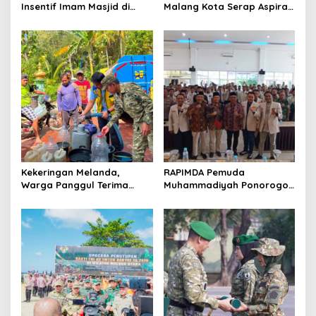
Insentif Imam Masjid di
Malang Kota Serap Aspirasi
Jatim, DMI Dorong Jadi
Warga Lewat Dialog
Model Nasional
Kamtibmas
Kekeringan Melanda,
RAPIMDA Pemuda
Warga Panggul Terima
Muhammadiyah Ponorogo
8.000 Liter Air
Teguhkan Politik
Kebangsaan Berbasis
Integritas