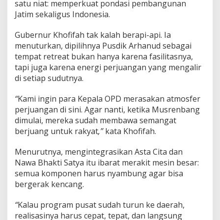
n
satu niat: memperkuat pondasi pembangunan
g
Jatim sekaligus Indonesia.
s
a
Gubernur Khofifah tak kalah berapi-api. Ia
menuturkan, dipilihnya Pusdik Arhanud sebagai
tempat retreat bukan hanya karena fasilitasnya,
tapi juga karena energi perjuangan yang mengalir
di setiap sudutnya.
“
Kami ingin para Kepala OPD merasakan atmosfer
perjuangan di sini. Agar nanti, ketika Musrenbang
dimulai, mereka sudah membawa semangat
berjuang untuk rakyat
,”
kata Khofifah.
Menurutnya, mengintegrasikan Asta Cita dan
Nawa Bhakti Satya itu ibarat merakit mesin besar:
semua komponen harus nyambung agar bisa
bergerak kencang.
“
Kalau program pusat sudah turun ke daerah,
realisasinya harus cepat, tepat, dan langsung