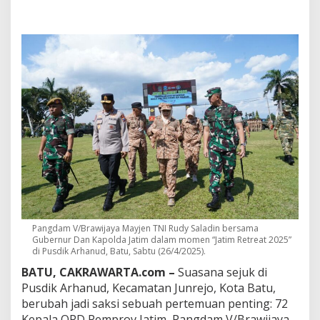
a
r
a
P
e
m
i
m
p
i
n
J
a
w
a
T
i
m
Pangdam V/Brawijaya Mayjen TNI Rudy Saladin bersama
u
Gubernur Dan Kapolda Jatim dalam momen “Jatim Retreat 2025”
r
di Pusdik Arhanud, Batu, Sabtu (26/4/2025).
"
N
BATU, CAKRAWARTA.com –
Suasana sejuk di
g
Pusdik Arhanud, Kecamatan Junrejo, Kota Batu,
o
berubah jadi saksi sebuah pertemuan penting: 72
b
Kepala OPD Pemprov Jatim, Pangdam V/Brawijaya