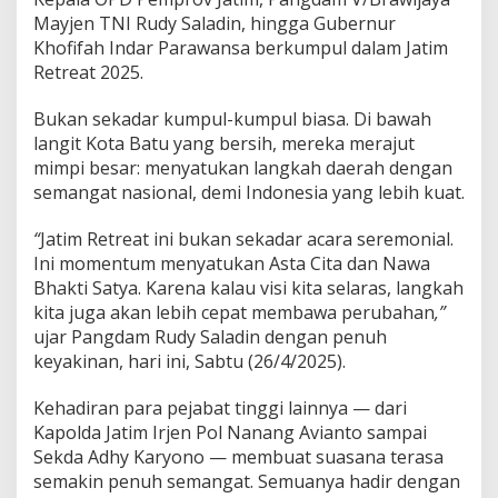
r
Mayjen TNI Rudy Saladin, hingga Gubernur
o
l
Khofifah Indar Parawansa berkumpul dalam Jatim
S
Retreat 2025.
e
r
Bukan sekadar kumpul-kumpul biasa. Di bawah
i
langit Kota Batu yang bersih, mereka merajut
u
s
mimpi besar: menyatukan langkah daerah dengan
"
semangat nasional, demi Indonesia yang lebih kuat.
D
e
“
Jatim Retreat ini bukan sekadar acara seremonial.
m
Ini momentum menyatukan Asta Cita dan Nawa
i
M
Bhakti Satya. Karena kalau visi kita selaras, langkah
a
kita juga akan lebih cepat membawa perubahan
,”
s
ujar Pangdam Rudy Saladin dengan penuh
a
keyakinan, hari ini, Sabtu (26/4/2025).
D
e
p
Kehadiran para pejabat tinggi lainnya — dari
a
Kapolda Jatim Irjen Pol Nanang Avianto sampai
n
Sekda Adhy Karyono — membuat suasana terasa
B
semakin penuh semangat. Semuanya hadir dengan
a