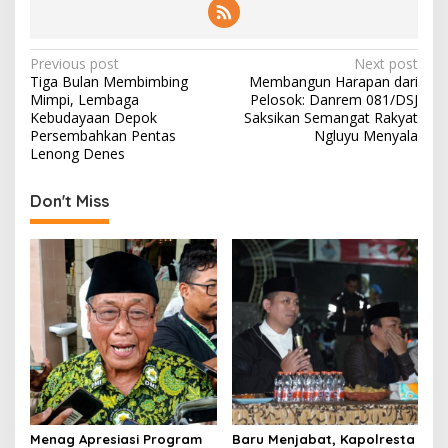
P
Previous post
Next post
Tiga Bulan Membimbing
Membangun Harapan dari
o
Mimpi, Lembaga
Pelosok: Danrem 081/DSJ
s
Kebudayaan Depok
Saksikan Semangat Rakyat
Persembahkan Pentas
Ngluyu Menyala
t
Lenong Denes
n
Don't Miss
a
v
i
g
a
t
i
o
n
Menag Apresiasi Program
Baru Menjabat, Kapolresta