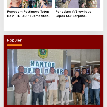
Pangdam Pattimura Tutup
Pangdam V/Brawijaya
Bakti TNI AD, 11 Jembatan
Lepas 669 Sarjana
dan 58 Rumah Tuntas
Penggerak, Perkuat Desa
Dibangun
hingga Kampung Nelayan
Populer