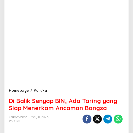
Homepage
/
Politika
D
i
Di Balik Senyap BIN, Ada Taring yang
B
a
Siap Menerkam Ancaman Bangsa
l
i
Cakrawarta
May 8, 2025
Politika
k
S