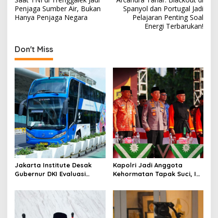
o
Penjaga Sumber Air, Bukan
Spanyol dan Portugal Jadi
s
Hanya Penjaga Negara
Pelajaran Penting Soal
Energi Terbarukan!
t
n
Don't Miss
a
v
i
g
a
t
i
o
Jakarta Institute Desak
Kapolri Jadi Anggota
n
Gubernur DKI Evaluasi
Kehormatan Tapak Suci, Ini
Transjakarta soal
Pesannya untuk Kader
Penumpang Diturunkan