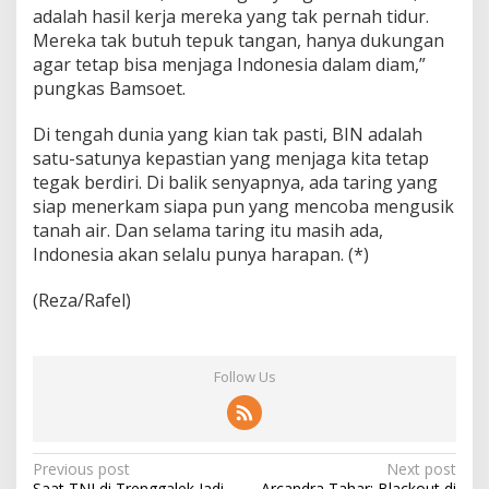
adalah hasil kerja mereka yang tak pernah tidur.
Mereka tak butuh tepuk tangan, hanya dukungan
agar tetap bisa menjaga Indonesia dalam diam,”
pungkas Bamsoet.
Di tengah dunia yang kian tak pasti, BIN adalah
satu-satunya kepastian yang menjaga kita tetap
tegak berdiri. Di balik senyapnya, ada taring yang
siap menerkam siapa pun yang mencoba mengusik
tanah air. Dan selama taring itu masih ada,
Indonesia akan selalu punya harapan. (*)
(Reza/Rafel)
Follow Us
P
Previous post
Next post
Saat TNI di Trenggalek Jadi
Arcandra Tahar: Blackout di