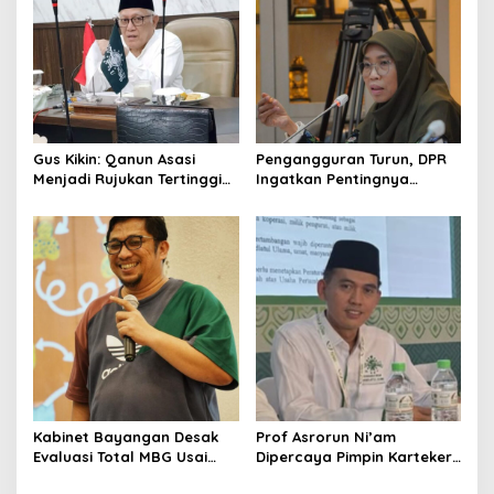
Gus Kikin: Qanun Asasi
Pengangguran Turun, DPR
Menjadi Rujukan Tertinggi
Ingatkan Pentingnya
NU, Melampaui AD/ART
Menciptakan Pekerjaan
yang Layak
Kabinet Bayangan Desak
Prof Asrorun Ni’am
Evaluasi Total MBG Usai
Dipercaya Pimpin Karteker
Rentetan Keracunan
PWNU Jambi, Dinilai Simbol