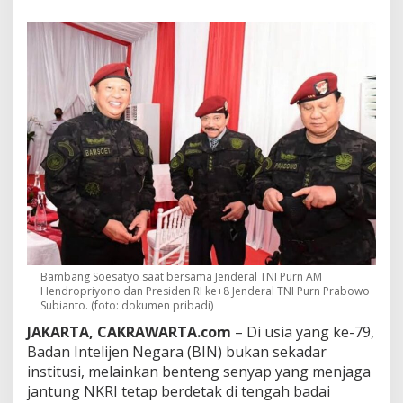
e
n
y
a
p
B
I
N
,
A
d
a
T
a
r
i
n
g
Bambang Soesatyo saat bersama Jenderal TNI Purn AM
Hendropriyono dan Presiden RI ke+8 Jenderal TNI Purn Prabowo
y
Subianto. (foto: dokumen pribadi)
a
n
JAKARTA, CAKRAWARTA.com
– Di usia yang ke-79,
g
Badan Intelijen Negara (BIN) bukan sekadar
S
institusi, melainkan benteng senyap yang menjaga
i
a
jantung NKRI tetap berdetak di tengah badai