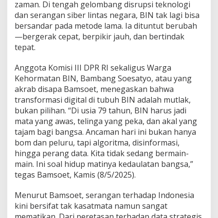
p
zaman. Di tengah gelombang disrupsi teknologi
M
dan serangan siber lintas negara, BIN tak lagi bisa
e
bersandar pada metode lama. Ia dituntut berubah
n
—bergerak cepat, berpikir jauh, dan bertindak
e
r
tepat.
k
a
Anggota Komisi III DPR RI sekaligus Warga
m
Kehormatan BIN, Bambang Soesatyo, atau yang
A
akrab disapa Bamsoet, menegaskan bahwa
n
c
transformasi digital di tubuh BIN adalah mutlak,
a
bukan pilihan. “Di usia 79 tahun, BIN harus jadi
m
mata yang awas, telinga yang peka, dan akal yang
a
tajam bagi bangsa. Ancaman hari ini bukan hanya
n
B
bom dan peluru, tapi algoritma, disinformasi,
a
hingga perang data. Kita tidak sedang bermain-
n
main. Ini soal hidup matinya kedaulatan bangsa,”
g
tegas Bamsoet, Kamis (8/5/2025).
s
a
Menurut Bamsoet, serangan terhadap Indonesia
kini bersifat tak kasatmata namun sangat
mematikan. Dari peretasan terhadap data strategis