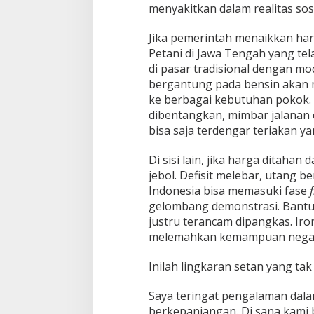
menyakitkan dalam realitas sosi
Jika pemerintah menaikkan harg
Petani di Jawa Tengah yang te
di pasar tradisional dengan mod
bergantung pada bensin akan m
ke berbagai kebutuhan pokok. 
dibentangkan, mimbar jalanan d
bisa saja terdengar teriakan ya
Di sisi lain, jika harga ditaha
jebol. Defisit melebar, utang 
Indonesia bisa memasuki fase
f
gelombang demonstrasi. Bantua
justru terancam dipangkas. Ir
melemahkan kemampuan negara
Inilah lingkaran setan yang t
Saya teringat pengalaman dalam
berkepanjangan. Di sana kami b