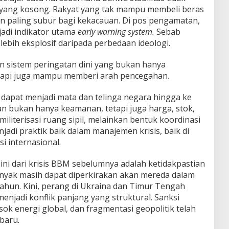
 yang kosong. Rakyat yang tak mampu membeli beras
n paling subur bagi kekacauan. Di pos pengamatan,
adi indikator utama
early warning system.
Sebab
 lebih eksplosif daripada perbedaan ideologi.
n sistem peringatan dini yang bukan hanya
etapi juga mampu memberi arah pencegahan.
dapat menjadi mata dan telinga negara hingga ke
n bukan hanya keamanan, tetapi juga harga, stok,
militerisasi ruang sipil, melainkan bentuk koordinasi
enjadi praktik baik dalam manajemen krisis, baik di
i internasional.
ni dari krisis BBM sebelumnya adalah ketidakpastian
minyak masih dapat diperkirakan akan mereda dalam
ahun. Kini, perang di Ukraina dan Timur Tengah
jadi konflik panjang yang struktural. Sanksi
ok energi global, dan fragmentasi geopolitik telah
 baru
.