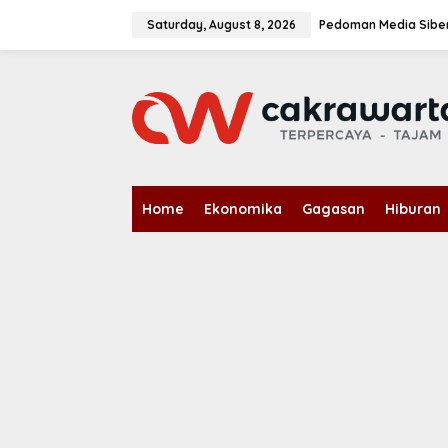
S
k
Saturday, August 8, 2026
Pedoman Media Sibe
i
p
t
o
c
o
n
t
e
n
Home
Ekonomika
Gagasan
Hiburan
t