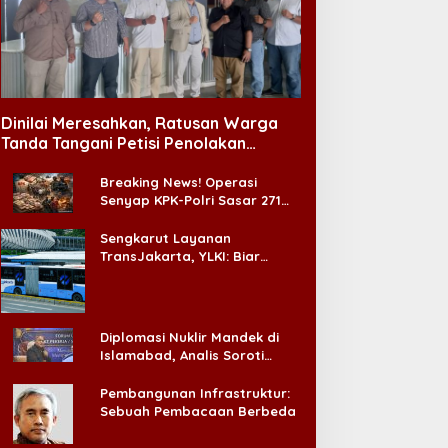
Dinilai Meresahkan, Ratusan Warga
Tanda Tangani Petisi Penolakan
Tempat Hiburan Malam di CitraLand
Breaking News! Operasi
Senyap KPK-Polri Sasar 271
Pabrik di Madura dan Akan
Ada ‘Badai Pemeriksaan’
Sengkarut Layanan
TransJakarta, YLKI: Biar
Cepat, Adakan Forum Dialog
Konsumen!
Diplomasi Nuklir Mandek di
Islamabad, Analis Soroti
Standar Ganda Washington
Pembangunan Infrastruktur:
Sebuah Pembacaan Berbeda