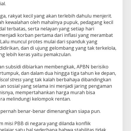
al.
a, rakyat kecil yang akan terlebih dahulu menjerit.
lah kewalahan oleh mahalnya pupuk, pedagang kecil
al terbatas, serta nelayan yang setiap hari
enjadi korban pertama dari inflasi yang merambat
Lalu muncul protes mulai dari spanduk yang
idirikan, dan di ujung gelombang yang tak terkelola,
ng lebih keras yaitu pemakzulan.
n dan subsidi dibiarkan membengkak, APBN berisiko
bertumpuk, dan dalam dua hingga tiga tahun ke depan,
iscal stress
yang tak kalah berbahaya dibandingkan
n sosial yang selama ini menjadi jaring pengaman
onisnya, mempertahankan harga murah bisa
 melindungi kelompok rentan.
ak pernah benar-benar dimenangkan siapa pun.
 misi PBB di negara yang dilanda konflik
elajar satu hal sederhana bahwa stabilitas tidak