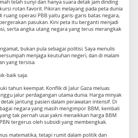
rumah telah sunyi dan hanya suara detak jam dinding
ursi rotan favorit. Pikiran melayang pada peta dunia
di ruang operasi PBB yaitu garis-garis batas negara,
h pergerakan pasukan. Kini peta itu berganti menjadi
lasi, serta angka utang negara yang terus merangkak
gamat, bukan pula sebagai politisi. Saya menulis
bersumpah menjaga keutuhan negeri, dan di malam
an yang tersisa.
k-baik saja.
ki tahun keempat. Konflik di Jalur Gaza meluas
nggu jalur perdagangan utama dunia. Harga minyak
detak jantung pasien dalam perawatan intensif. Di
 sebagai negara yang masih mengimpor BBM, kembali
k yang tak pernah usai yakni menaikkan harga BBM
PBN tergerus oleh subsidi yang membengkak.
mus matematika, tetapi rumit dalam politik dan