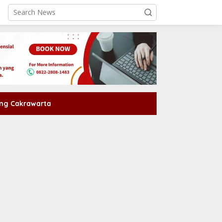
ng Cakrawarta