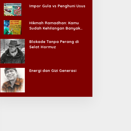
Impor Gula vs Penghuni Usus
Hikmah Ramadhan: Kamu
Sudah Kehilangan Banyak
Hal, Jangan Sampai
Kehilangan Diri Sendiri!
Blokade Tanpa Perang di
Selat Hormuz
Energi dan Gizi Generasi