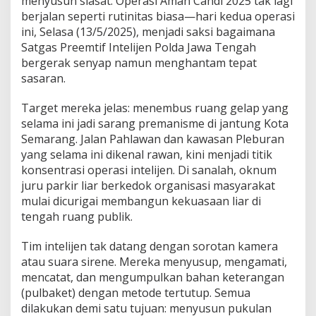
menyusun siasat. Operasi Aman Candi 2025 tak lagi
o
l
berjalan seperti rutinitas biasa—hari kedua operasi
d
ini, Selasa (13/5/2025), menjadi saksi bagaimana
a
Satgas Preemtif Intelijen Polda Jawa Tengah
J
bergerak senyap namun menghantam tepat
a
sasaran.
t
e
n
Target mereka jelas: menembus ruang gelap yang
g
selama ini jadi sarang premanisme di jantung Kota
K
Semarang. Jalan Pahlawan dan kawasan Pleburan
e
yang selama ini dikenal rawan, kini menjadi titik
p
u
konsentrasi operasi intelijen. Di sanalah, oknum
n
juru parkir liar berkedok organisasi masyarakat
g
mulai dicurigai membangun kekuasaan liar di
M
tengah ruang publik.
a
r
k
Tim intelijen tak datang dengan sorotan kamera
a
atau suara sirene. Mereka menyusup, mengamati,
s
mencatat, dan mengumpulkan bahan keterangan
P
(pulbaket) dengan metode tertutup. Semua
r
e
dilakukan demi satu tujuan: menyusun pukulan