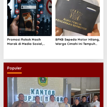
Promosi Rokok Masih
BPKB Sepeda Motor Hilang,
Marak di Media Sosial,
Warga Cimahi Ini Tempuh
Koalisi Desak Pemerintah
Jalur Administratif Lewat
Konsisten Tegakkan PP
Laporan Polisi
28/2024
Populer