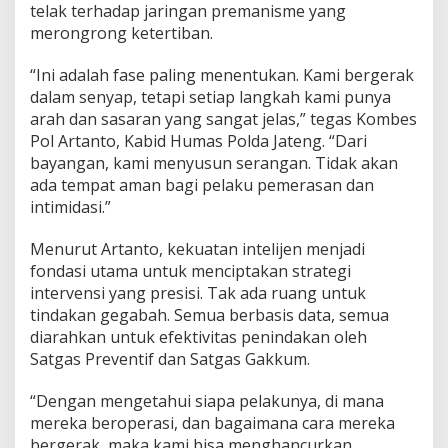
m
telak terhadap jaringan premanisme yang
a
merongrong ketertiban.
n
“Ini adalah fase paling menentukan. Kami bergerak
dalam senyap, tetapi setiap langkah kami punya
arah dan sasaran yang sangat jelas,” tegas Kombes
Pol Artanto, Kabid Humas Polda Jateng. “Dari
bayangan, kami menyusun serangan. Tidak akan
ada tempat aman bagi pelaku pemerasan dan
intimidasi.”
Menurut Artanto, kekuatan intelijen menjadi
fondasi utama untuk menciptakan strategi
intervensi yang presisi. Tak ada ruang untuk
tindakan gegabah. Semua berbasis data, semua
diarahkan untuk efektivitas penindakan oleh
Satgas Preventif dan Satgas Gakkum.
“Dengan mengetahui siapa pelakunya, di mana
mereka beroperasi, dan bagaimana cara mereka
bergerak, maka kami bisa menghancurkan