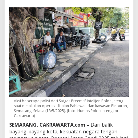
n
g
a
n
k
e
S
e
r
a
n
g
a
n
:
I
n
t
e
Aksi beberapa polisi dari Satgas Preemtif Intelijen Polda Jateng
l
saat melakukan operasi di jalan Pahlawan dan kawasan Pleburan,
Semarang, Selasa (13/5/2025). (foto: Humas Polda Jateng for
i
Cakrawarta)
j
e
SEMARANG, CAKRAWARTA.com –
Dari balik
n
bayang-bayang kota, kekuatan negara tengah
P