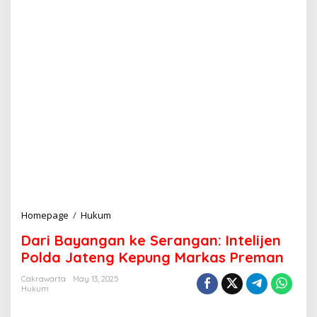
Homepage
/
Hukum
D
a
Dari Bayangan ke Serangan: Intelijen
r
i
Polda Jateng Kepung Markas Preman
B
a
Cakrawarta
May 13, 2025
Hukum
y
a