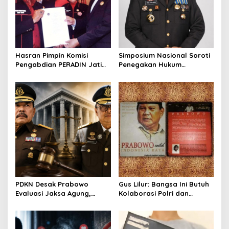
t
i
o
n
Hasran Pimpin Komisi
Simposium Nasional Soroti
Pengabdian PERADIN Jatim,
Penegakan Hukum
Siapkan Lima Program
Kejahatan SDA-LH, Brigjen
Perluas Akses Bantuan
Pol Muhammad Irhamni:
Hukum
Jadi Referensi Memperkuat
Strategi Penindakan
PDKN Desak Prabowo
Gus Lilur: Bangsa Ini Butuh
Evaluasi Jaksa Agung,
Kolaborasi Polri dan
Usulkan Tjokorda Ngurah
Kejaksaan, Bukan Adu
Agung sebagai Pengganti
Kekuatan