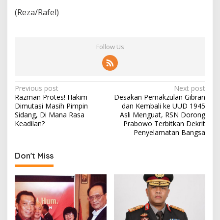
(Reza/Rafel)
Follow Us
P
Previous post
Next post
Razman Protes! Hakim
Desakan Pemakzulan Gibran
o
Dimutasi Masih Pimpin
dan Kembali ke UUD 1945
s
Sidang, Di Mana Rasa
Asli Menguat, RSN Dorong
Keadilan?
Prabowo Terbitkan Dekrit
t
Penyelamatan Bangsa
n
Don't Miss
a
v
i
g
a