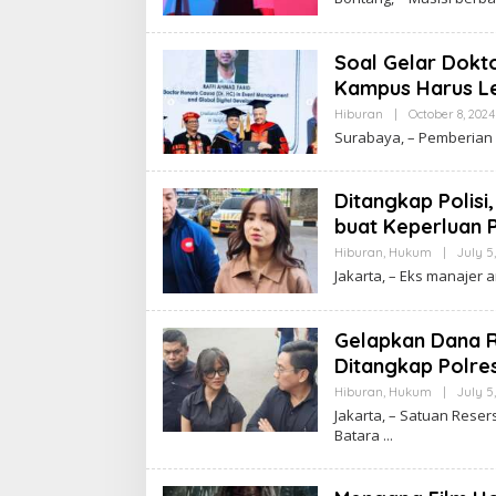
Soal Gelar Dokt
Kampus Harus Leb
Hiburan
|
October 8, 2024
Surabaya, – Pemberian 
Ditangkap Polisi,
buat Keperluan P
Hiburan
,
Hukum
|
July 5
Jakarta, – Eks manajer 
Gelapkan Dana Rp
Ditangkap Polre
Hiburan
,
Hukum
|
July 5
Jakarta, – Satuan Reser
Batara