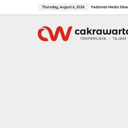
S
k
Thursday, August 6, 2026
Pedoman Media Sibe
i
p
t
o
c
o
n
t
e
n
t