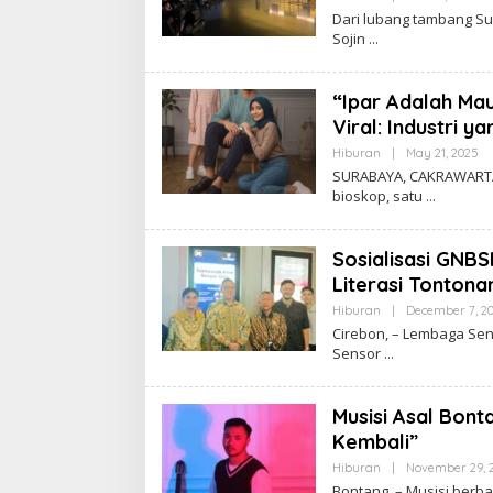
Y
T
Dari lubang tambang Su
C
A
Sojin
A
K
R
A
“Ipar Adalah Mau
W
A
Viral: Industri 
R
T
Hiburan
|
May 21, 2025
B
A
Y
SURABAYA, CAKRAWARTA.
C
bioskop, satu
A
K
R
A
Sosialisasi GNB
W
A
Literasi Tontona
R
T
Hiburan
|
December 7, 2
A
Cirebon, – Lembaga Sen
Sensor
Musisi Asal Bont
Kembali”
Hiburan
|
November 29, 
Bontang, – Musisi berb