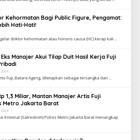
C
A
K
R
or Kehormatan Bagi Public Figure, Pengamat:
A
ih Hati-Hati!
W
A
B
R
Y
T
gelar doktor kehormatan atau honoris causa (HC) kerap kali
C
A
A
K
R
 Eks Manajer Akui Tilap Duit Hasil Kerja Fuji
A
ribadi
W
A
, 2024
B
R
Y
T
artis Fuji, Batara Ageng, ditetapkan sebagai tersangka dan
C
A
A
K
R
 1,3 Miliar, Mantan Manajer Artis Fuji
A
s Metro Jakarta Barat
W
A
, 2024
B
R
Y
T
se Kriminal (Satreskrim) Polres Metro Jakarta Barat menangkap
C
A
A
K
R
A