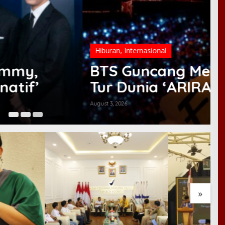
 Stadium, Konser Perdana
 Diselimuti Dukungan untuk
Au
»