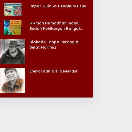
IPA Makin Diminati,
Impor Gula vs Penghuni Usus
iplomasi RI di Pasifik Kian
Jalur Hukum KDMP
enguat
Hikmah Ramadhan: Kamu
Sudah Kehilangan Banyak
Hal, Jangan Sampai
Kehilangan Diri Sendiri!
Blokade Tanpa Perang di
Selat Hormuz
Energi dan Gizi Generasi