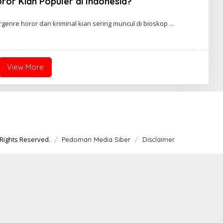
ror Kian Populer di Indonesia?
W
A
R
ergenre horor dan kriminal kian sering muncul di bioskop
T
A
View More
Rights Reserved.
Pedoman Media Siber
Disclaimer