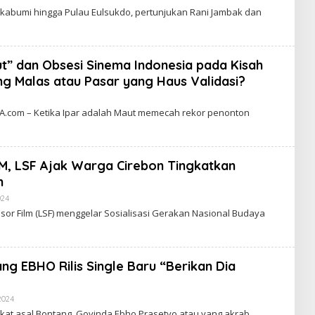
kabumi hingga Pulau Eulsukdo, pertunjukan Rani Jambak dan
t” dan Obsesi Sinema Indonesia pada Kisah
yang Malas atau Pasar yang Haus Validasi?
com – Ketika Ipar adalah Maut memecah rekor penonton
SM, LSF Ajak Warga Cirebon Tingkatkan
n
024
B
Y
sor Film (LSF) menggelar Sosialisasi Gerakan Nasional Budaya
C
A
K
R
A
ang EBHO Rilis Single Baru “Berikan Dia
W
A
R
T
2024
B
A
Y
akat asal Bontang, Govinda Ebho Prasetyo atau yang akrab