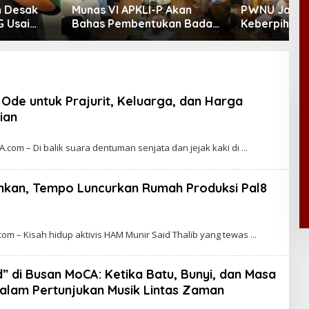
VI APKLI-P Akan
PWNU Jatim Perkuat
B
Pembentukan Badan
Keberpihakan pada UMKM
D
nomian UMKM RI,
Lewat Ekonomi Pancasila
M
 Penting Hadapi
Demografi
Ode untuk Prajurit, Keluarga, dan Harga
ian
om – Di balik suara dentuman senjata dan jejak kaki di
ilmkan, Tempo Luncurkan Rumah Produksi Pal8
m – Kisah hidup aktivis HAM Munir Said Thalib yang tewas
” di Busan MoCA: Ketika Batu, Bunyi, dan Masa
alam Pertunjukan Musik Lintas Zaman