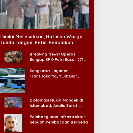
Hiburan
,
Internasional
Dinilai Meresahkan, Ratusan Warga
Jennie Cetak Sejarah, Jadi Sol
Tanda Tangani Petisi Penolakan
Tempat Hiburan Malam di CitraLand
Pop Pertama yang Pimpin Pan
Breaking News! Operasi
Lollapalooza
Senyap KPK-Polri Sasar 271
gust 2, 2026
Pabrik di Madura dan Akan
Ada ‘Badai Pemeriksaan’
Sengkarut Layanan
TransJakarta, YLKI: Biar
Cepat, Adakan Forum Dialog
Konsumen!
Diplomasi Nuklir Mandek di
Islamabad, Analis Soroti
Standar Ganda Washington
Pembangunan Infrastruktur:
Sebuah Pembacaan Berbeda