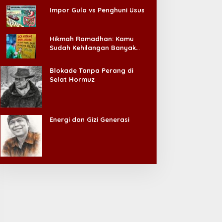
Impor Gula vs Penghuni Usus
Hikmah Ramadhan: Kamu
Sudah Kehilangan Banyak
Hal, Jangan Sampai
Kehilangan Diri Sendiri!
Blokade Tanpa Perang di
Selat Hormuz
Energi dan Gizi Generasi