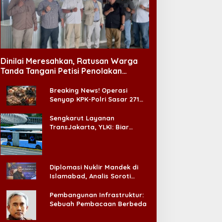
Dinilai Meresahkan, Ratusan Warga
Tanda Tangani Petisi Penolakan
Tempat Hiburan Malam di CitraLand
Breaking News! Operasi
Senyap KPK-Polri Sasar 271
Pabrik di Madura dan Akan
Ada ‘Badai Pemeriksaan’
Sengkarut Layanan
TransJakarta, YLKI: Biar
Cepat, Adakan Forum Dialog
Konsumen!
Diplomasi Nuklir Mandek di
Islamabad, Analis Soroti
Standar Ganda Washington
Pembangunan Infrastruktur:
Sebuah Pembacaan Berbeda