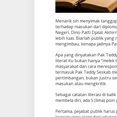
g
i
m
b
Menarik sih menyimak tanggapa
a
u
terhadap masukan dari diploma
,
Negeri, Dino Patti Djalal. Ak
P
lebih luas. Biarlah publik yang 
a
mengimbau, kenapa jadinya Pa
k
T
e
Apa yang dinyatakan Pak Teddy, 
d
literat itu bukan hanya “melek
d
masyarakat dan cara merespon 
y
termasuk Pak Teddy Seskab me
M
e
pertimbangan, bukan justru s
m
masukan atau mengkritik.
b
e
Sebagai catatan literasi di ba
l
membela diri, ada 5 (lima) poi
a
Pertama, pejabat publik harus