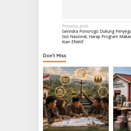
P
Previous post
Gerindra Ponorogo Dukung Penyeg
o
Gizi Nasional, Harap Program Makan
s
Kian Efektif
t
Don't Miss
n
a
v
i
g
a
t
i
o