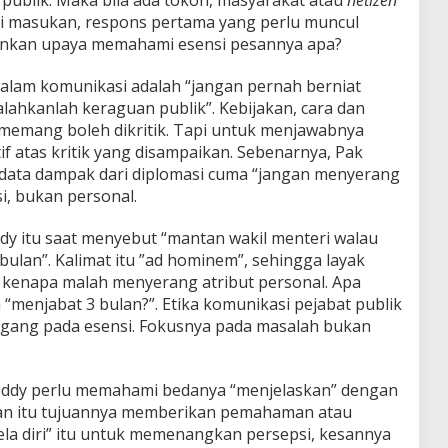
 publik. Maka bila ada tokoh, masyarakat atau
netizen
 masukan, respons pertama yang perlu muncul
ainkan upaya memahami esensi pesannya apa?
dalam komunikasi adalah “jangan pernah berniat
lahkanlah keraguan publik”. Kebijakan, cara dan
memang boleh dikritik. Tapi untuk menjawabnya
if atas kritik yang disampaikan. Sebenarnya, Pak
-data dampak dari diplomasi cuma “jangan menyerang
i, bukan personal.
ddy itu saat menyebut “mantan wakil menteri walau
ulan”. Kalimat itu ”ad hominem”, sehingga layak
 kenapa malah menyerang atribut personal. Apa
enjabat 3 bulan?”. Etika komunikasi pejabat publik
egang pada esensi. Fokusnya pada masalah bukan
eddy perlu memahami bedanya “menjelaskan” dengan
asan itu tujuannya memberikan pemahaman atau
a diri” itu untuk memenangkan persepsi, kesannya