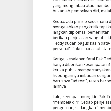
konsekuensi alami dari jabatan
yang mengimbau atau memberi
bukanlah pembelaan diri, mel
Kedua, ada prinsip sederhana 
mengalahkan pengkritik tapi ka
langkah diplomasi pemerintah 
berikan penjelasan yang objekt
Teddy sudah bagus kasih data
personal”. Fokus pada substans
Ketiga, kesalahan fatal Pak Te
hanya diberikan kesempatan 3 b
ketika publik mempertanyakan
hubungannya imbauan dengan “m
harusnya “ad rem”, tetap berp
lainnya.
Lalu, keempat, mungkin Pak T
“membela diri”. Setiap penjel
pengertian, sedangkan “membel