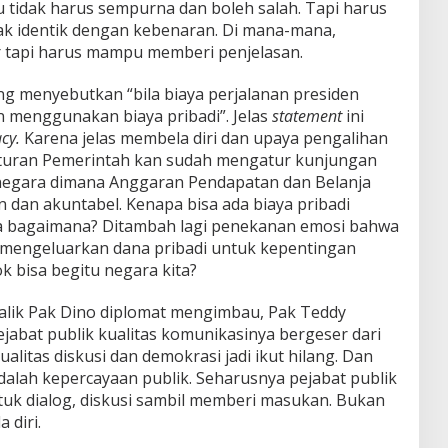
itu tidak harus sempurna dan boleh salah. Tapi harus
idak identik dengan kebenaran. Di mana-mana,
ar tapi harus mampu memberi penjelasan.
ng menyebutkan “bila biaya perjalanan presiden
n menggunakan biaya pribadi”. Jelas
statement
ini
acy.
Karena jelas membela diri dan upaya pengalihan
turan Pemerintah kan sudah mengatur kunjungan
 negara dimana Anggaran Pendapatan dan Belanja
 dan akuntabel. Kenapa bisa ada biaya pribadi
ya bagaimana? Ditambah lagi penekanan emosi bahwa
 mengeluarkan dana pribadi untuk kepentingan
ok bisa begitu negara kita?
 balik Pak Dino diplomat mengimbau, Pak Teddy
ejabat publik kualitas komunikasinya bergeser dari
ualitas diskusi dan demokrasi jadi ikut hilang. Dan
dalah kepercayaan publik. Seharusnya pejabat publik
uk dialog, diskusi sambil memberi masukan. Bukan
 diri.