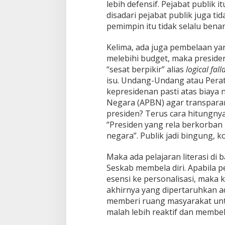
lebih defensif. Pejabat publik 
disadari pejabat publik juga t
pemimpin itu tidak selalu ben
Kelima, ada juga pembelaan ya
melebihi budget, maka preside
“sesat berpikir” alias
logical fall
isu. Undang-Undang atau Pera
kepresidenan pasti atas biaya
Negara (APBN) agar transparan
presiden? Terus cara hitungn
“Presiden yang rela berkorban
negara”. Publik jadi bingung, k
Maka ada pelajaran literasi di
Seskab membela diri. Apabila p
esensi ke personalisasi, maka k
akhirnya yang dipertaruhkan a
memberi ruang masyarakat unt
malah lebih reaktif dan membela