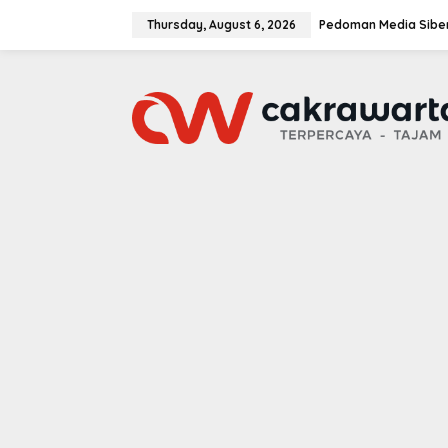
S
k
Thursday, August 6, 2026
Pedoman Media Sibe
i
p
t
o
c
o
n
t
e
n
t