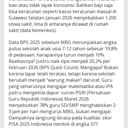
basi atau tidak layak konsumsi. Bahkan bayi saja
bisa keracunan seperti kasus keracunan massal di
Sulawesi Selatan Januari 2026 menyebabkan 1.200
siswa sakit, lima di antaranya dirawat di rumah
sakit (data Kemenkes).
Data BPS 2025 sebelum MBG menunjukkan angka
putus sekolah anak usia 7-12 tahun sebesar 19,8%
di pedesaan, harapannya turun menjadi 10%.
Realitasnya? Justru naik tipis menjadi 20,2% per
Februari 2026 (BPS Quick Count). Mengapa? Bukan
karena lapar telah teratasi, tetapi karena sekolah
berubah menjadi “warung makan” darurat. Guru
yang seharusnya mengajar matematika atau IPA
justru mengelola dapur: survei PGRI (Persatuan
Guru Republik Indonesia) Maret 2026
menyebutkan 78% guru SD/SMP menghabiskan 2-
3 jam per hari mengurus MBG, bukan mengajar.
Dampaknya langsung terasa pada kualitas: skor
PISA 2025 Indonesia mentok di angka 371