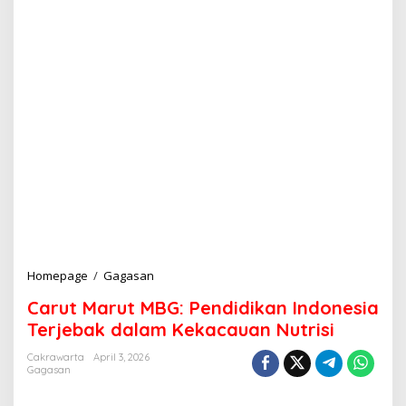
Homepage
/
Gagasan
C
a
Carut Marut MBG: Pendidikan Indonesia
r
u
Terjebak dalam Kekacauan Nutrisi
t
M
Cakrawarta
April 3, 2026
Gagasan
a
r