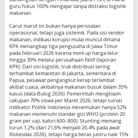
guru fokus 100% mengajar tanpa distraksi logistik
makanan.
Carut marut ini bukan hanya persoalan
operasional, tetapi juga sistemik. Pada sisi vendor
makanan, indikasi korupsi mulai muncul dimana
KPK menangkap tiga pengusaha di Jawa Timur
pada Februari 2026 karena
mark up
harga telur
hingga 30% melalui perusahaan fiktif (laporan
KPK). Dari sisi logistik, truk distribusi sering
terhambat kemacetan di Jakarta, sementara di
Papua, pesawat pengangkut kerap terlambat
akibat cuaca, akibatnya makanan busuk dalam 35%
kasus (data Bulog 2026). Pemerintah mengklaim
cakupan 70% siswa per Maret 2026, tetapi survei
Indikator Politik Indonesia menemukan hanya 52%
makanan memenuhi standar gizi WHO (protein 20
gram per saji, kalori 600–800). Stunting memang
turun 1,2% (dari 21,6% menjadi 20,4% pada awal
Riskesdas 2026), tetapi harga beras justru naik 15%