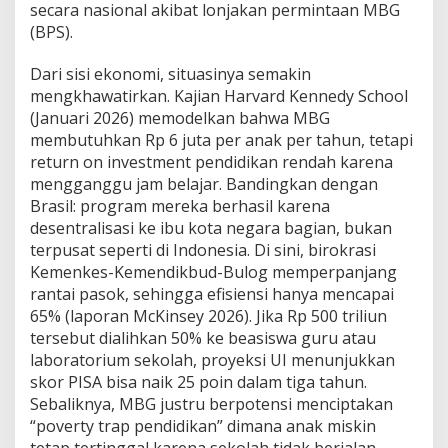
secara nasional akibat lonjakan permintaan MBG
(BPS).
Dari sisi ekonomi, situasinya semakin
mengkhawatirkan. Kajian Harvard Kennedy School
(Januari 2026) memodelkan bahwa MBG
membutuhkan Rp 6 juta per anak per tahun, tetapi
return on investment pendidikan rendah karena
mengganggu jam belajar. Bandingkan dengan
Brasil: program mereka berhasil karena
desentralisasi ke ibu kota negara bagian, bukan
terpusat seperti di Indonesia. Di sini, birokrasi
Kemenkes-Kemendikbud-Bulog memperpanjang
rantai pasok, sehingga efisiensi hanya mencapai
65% (laporan McKinsey 2026). Jika Rp 500 triliun
tersebut dialihkan 50% ke beasiswa guru atau
laboratorium sekolah, proyeksi UI menunjukkan
skor PISA bisa naik 25 poin dalam tiga tahun.
Sebaliknya, MBG justru berpotensi menciptakan
“poverty trap pendidikan” dimana anak miskin
tetap tertinggal karena sekolah tidak berjalan