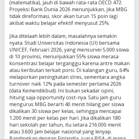
(matematika), jauh di bawah rata-rata OECD 472.
Proyeksi Bank Dunia 2026 menunjukkan, jika MBG
tidak direformasi, skor akan turun 15 poin lagi
akibat waktu belajar efektif menyusut 25%.
Jika ditelaah lebih dalam, masalahnya semakin
nyata. Studi Universitas Indonesia (UI) bersama
UNICEF, Februari 2026, yang mensurvei 5.000 siswa
di 10 provinsi, menunjukkan 55% siswa merasa
konsentrasi belajar terganggu karena antre makan
atau keributan terkait porsi. Di kalangan guru, 64%
melaporkan peningkatan stres, sementara angka
turnover naik 12% pada semester pertama 2026
(data Kemendikbud). Ini bukan sekadar opini,
hitung saja opportunity cost-nya. Satu jam guru
mengurus MBG berarti 40 menit hilang per siswa
dikalikan 30 siswa per kelas, sehingga mencapai
1.200 menit per kelas per hari. Jika dikalikan 180
hari sekolah per tahun, itu setara 216.000 menit
atau 3.600 jam belajar nasional yang lenyap.
Bandingkan dengan Finlandia, juara PISA, di mana