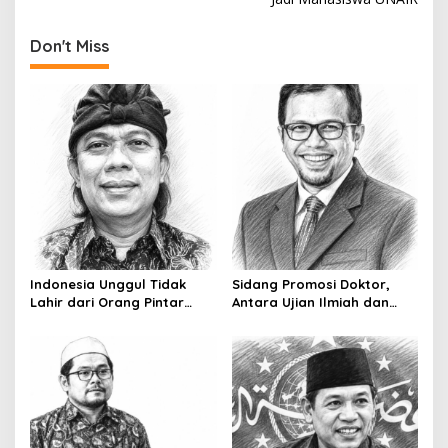
s
t
Don't Miss
n
a
v
i
g
a
t
i
o
Indonesia Unggul Tidak
Sidang Promosi Doktor,
Lahir dari Orang Pintar
Antara Ujian Ilmiah dan
n
Saja
Pesta Prestise