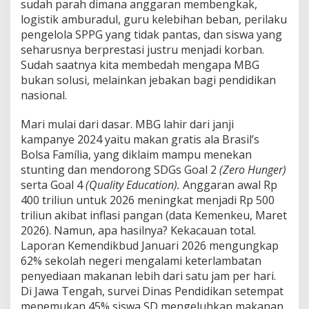
sudah parah dimana anggaran membengkak,
r
i
logistik amburadul, guru kelebihan beban, perilaku
s
pengelola SPPG yang tidak pantas, dan siswa yang
i
seharusnya berprestasi justru menjadi korban.
Sudah saatnya kita membedah mengapa MBG
bukan solusi, melainkan jebakan bagi pendidikan
nasional.
Mari mulai dari dasar. MBG lahir dari janji
kampanye 2024 yaitu makan gratis ala Brasil’s
Bolsa Família, yang diklaim mampu menekan
stunting dan mendorong SDGs Goal 2
(Zero Hunger)
serta Goal 4
(Quality Education).
Anggaran awal Rp
400 triliun untuk 2026 meningkat menjadi Rp 500
triliun akibat inflasi pangan (data Kemenkeu, Maret
2026). Namun, apa hasilnya? Kekacauan total.
Laporan Kemendikbud Januari 2026 mengungkap
62% sekolah negeri mengalami keterlambatan
penyediaan makanan lebih dari satu jam per hari.
Di Jawa Tengah, survei Dinas Pendidikan setempat
menemukan 45% siswa SD mengeluhkan makanan