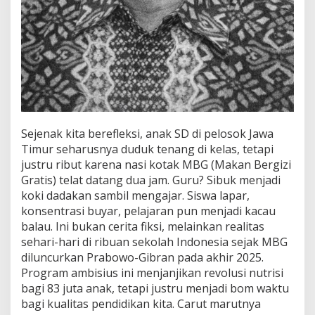
T
e
r
j
e
b
a
k
d
a
l
Sejenak kita berefleksi, anak SD di pelosok Jawa
a
Timur seharusnya duduk tenang di kelas, tetapi
m
justru ribut karena nasi kotak MBG (Makan Bergizi
K
Gratis) telat datang dua jam. Guru? Sibuk menjadi
e
k
koki dadakan sambil mengajar. Siswa lapar,
a
konsentrasi buyar, pelajaran pun menjadi kacau
c
balau. Ini bukan cerita fiksi, melainkan realitas
a
sehari-hari di ribuan sekolah Indonesia sejak MBG
u
a
diluncurkan Prabowo-Gibran pada akhir 2025.
n
Program ambisius ini menjanjikan revolusi nutrisi
N
bagi 83 juta anak, tetapi justru menjadi bom waktu
u
bagi kualitas pendidikan kita. Carut marutnya
t