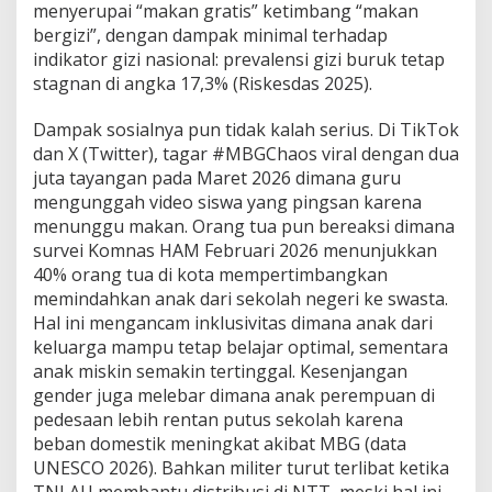
menyerupai “makan gratis” ketimbang “makan
bergizi”, dengan dampak minimal terhadap
indikator gizi nasional: prevalensi gizi buruk tetap
stagnan di angka 17,3% (Riskesdas 2025).
Dampak sosialnya pun tidak kalah serius. Di TikTok
dan X (Twitter), tagar #MBGChaos viral dengan dua
juta tayangan pada Maret 2026 dimana guru
mengunggah video siswa yang pingsan karena
menunggu makan. Orang tua pun bereaksi dimana
survei Komnas HAM Februari 2026 menunjukkan
40% orang tua di kota mempertimbangkan
memindahkan anak dari sekolah negeri ke swasta.
Hal ini mengancam inklusivitas dimana anak dari
keluarga mampu tetap belajar optimal, sementara
anak miskin semakin tertinggal. Kesenjangan
gender juga melebar dimana anak perempuan di
pedesaan lebih rentan putus sekolah karena
beban domestik meningkat akibat MBG (data
UNESCO 2026). Bahkan militer turut terlibat ketika
TNI AU membantu distribusi di NTT, meski hal ini