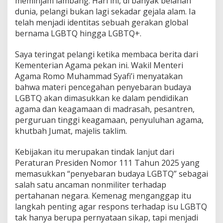
meminjam lambang. Hari ini, di banyak belahan
dunia, pelangi bukan lagi sekadar gejala alam. Ia
telah menjadi identitas sebuah gerakan global
bernama LGBTQ hingga LGBTQ+.
Saya teringat pelangi ketika membaca berita dari
Kementerian Agama pekan ini. Wakil Menteri
Agama Romo Muhammad Syafi’i menyatakan
bahwa materi pencegahan penyebaran budaya
LGBTQ akan dimasukkan ke dalam pendidikan
agama dan keagamaan di madrasah, pesantren,
perguruan tinggi keagamaan, penyuluhan agama,
khutbah Jumat, majelis taklim.
Kebijakan itu merupakan tindak lanjut dari
Peraturan Presiden Nomor 111 Tahun 2025 yang
memasukkan “penyebaran budaya LGBTQ” sebagai
salah satu ancaman nonmiliter terhadap
pertahanan negara. Kemenag menganggap itu
langkah penting agar respons terhadap isu LGBTQ
tak hanya berupa pernyataan sikap, tapi menjadi