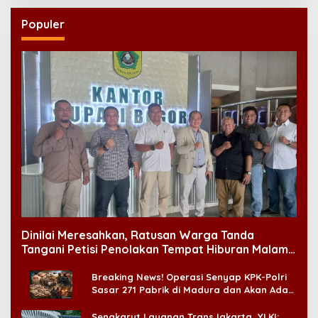
Populer
Dinilai Meresahkan, Ratusan Warga Tanda
Tangani Petisi Penolakan Tempat Hiburan Malam
di CitraLand
Breaking News! Operasi Senyap KPK-Polri
Sasar 271 Pabrik di Madura dan Akan Ada
‘Badai Pemeriksaan’
Sengkarut Layanan TransJakarta, YLKI: