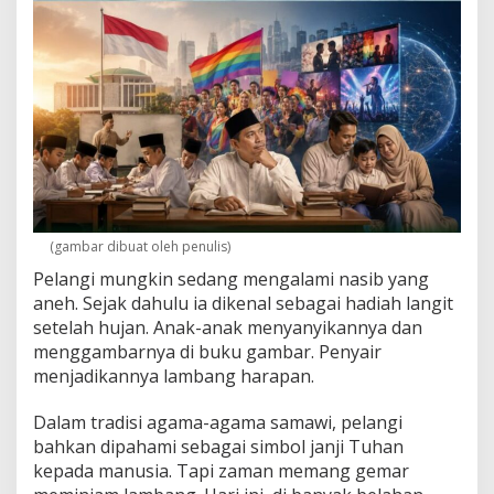
l
a
n
g
i
L
G
B
T
Q
(gambar dibuat oleh penulis)
Pelangi mungkin sedang mengalami nasib yang
aneh. Sejak dahulu ia dikenal sebagai hadiah langit
setelah hujan. Anak-anak menyanyikannya dan
menggambarnya di buku gambar. Penyair
menjadikannya lambang harapan.
Dalam tradisi agama-agama samawi, pelangi
bahkan dipahami sebagai simbol janji Tuhan
kepada manusia. Tapi zaman memang gemar