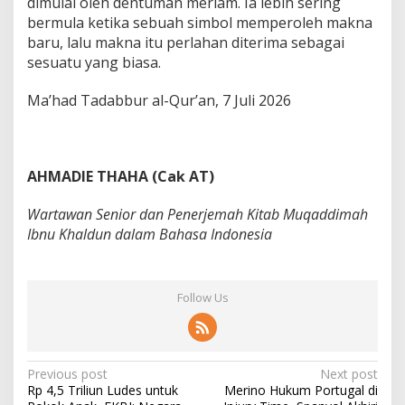
dimulai oleh dentuman meriam. Ia lebih sering
bermula ketika sebuah simbol memperoleh makna
baru, lalu makna itu perlahan diterima sebagai
sesuatu yang biasa.
Ma’had Tadabbur al-Qur’an, 7 Juli 2026
AHMADIE THAHA (Cak AT)
Wartawan Senior dan Penerjemah Kitab Muqaddimah
Ibnu Khaldun dalam Bahasa Indonesia
Follow Us
P
Previous post
Next post
Rp 4,5 Triliun Ludes untuk
Merino Hukum Portugal di
o