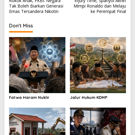
Rokok Anak, FKBI: Negara
Injury Time, Spanyol Akhiri
s
Tak Boleh Biarkan Generasi
Mimpi Ronaldo dan Melaju
Emas Tersandera Nikotin
ke Perempat Final
t
n
Don't Miss
a
v
i
g
a
t
i
o
Fatwa Haram Nuklir
Jalur Hukum KDMP
n