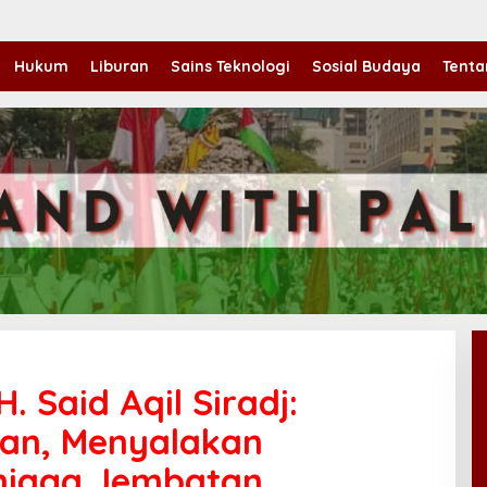
Hukum
Liburan
Sains Teknologi
Sosial Budaya
Tenta
. Said Aqil Siradj:
an, Menyalakan
njaga Jembatan