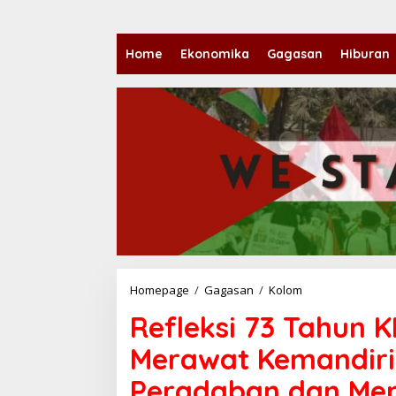
Home
Ekonomika
Gagasan
Hiburan
Homepage
/
Gagasan
/
Kolom
R
e
Refleksi 73 Tahun KH
f
l
Merawat Kemandiri
e
k
Peradaban dan Me
s