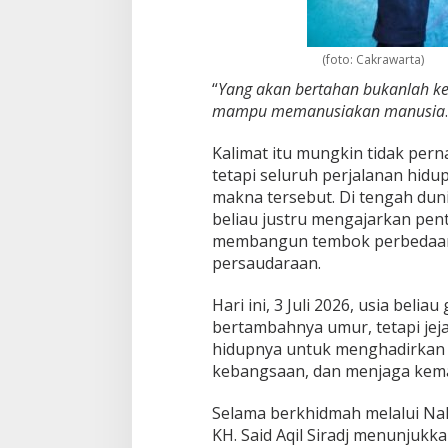
l
a
k
(foto: Cakrawarta)
a
n
“
Yang akan bertahan bukanlah kel
P
mampu memanusiakan manusia
e
r
Kalimat itu mungkin tidak perna
a
d
tetapi seluruh perjalanan hidu
a
makna tersebut. Di tengah dun
b
beliau justru mengajarkan pen
a
membangun tembok perbedaan
n
persaudaraan.
d
a
n
Hari ini, 3 Juli 2026, usia bel
M
bertambahnya umur, tetapi je
e
hidupnya untuk menghadirkan 
n
kebangsaan, dan menjaga kema
j
a
g
Selama berkhidmah melalui Na
a
KH. Said Aqil Siradj menunjukk
J