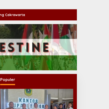
ng Cakrawarta
Populer