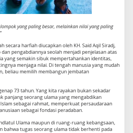
ompok yang paling besar, melainkan nilai yang paling
.”
h secara harfiah diucapkan oleh KH. Said Aqil Siradj,
p dan pengabdiannya seolah menjadi penjelasan atas
ia yang semakin sibuk mempertahankan identitas,
tingnya menjaga nilai. Di tengah manusia yang mudah
, beliau memilih membangun jembatan
iau genap 73 tahun. Yang kita rayakan bukan sekadar
jak panjang seorang ulama yang mengabdikan
Islam sebagai rahmat, memperkuat persaudaraan
nusiaan sebagai fondasi peradaban.
hdlatul Ulama maupun di ruang-ruang kebangsaan,
an bahwa tugas seorang ulama tidak berhenti pada