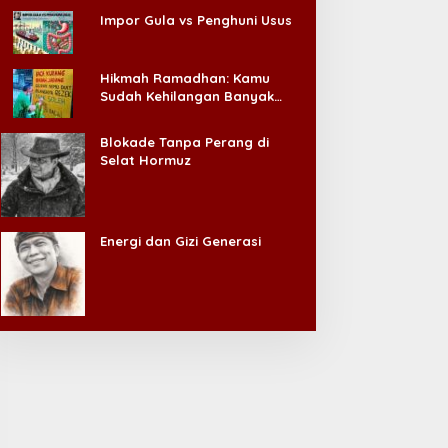
Impor Gula vs Penghuni Usus
Hikmah Ramadhan: Kamu
Sudah Kehilangan Banyak
Hal, Jangan Sampai
Kehilangan Diri Sendiri!
Blokade Tanpa Perang di
Selat Hormuz
Energi dan Gizi Generasi