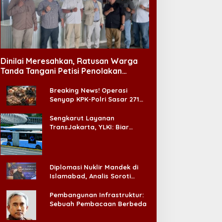
Dinilai Meresahkan, Ratusan Warga
Tanda Tangani Petisi Penolakan
Tempat Hiburan Malam di CitraLand
Breaking News! Operasi
Senyap KPK-Polri Sasar 271
Pabrik di Madura dan Akan
Ada ‘Badai Pemeriksaan’
Sengkarut Layanan
TransJakarta, YLKI: Biar
Cepat, Adakan Forum Dialog
Konsumen!
Diplomasi Nuklir Mandek di
Islamabad, Analis Soroti
Standar Ganda Washington
Pembangunan Infrastruktur:
Sebuah Pembacaan Berbeda