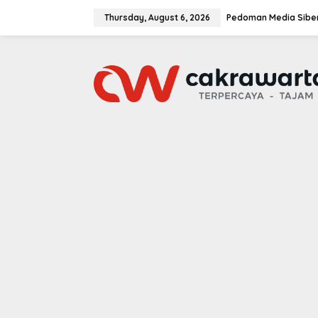
S
k
Thursday, August 6, 2026
Pedoman Media Sibe
i
p
t
o
c
o
n
t
e
n
t