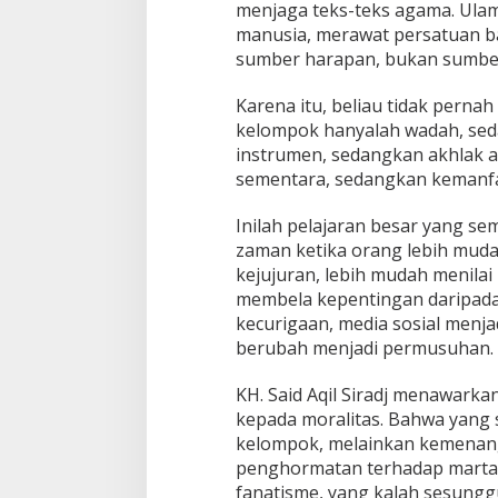
menjaga teks-teks agama. Ula
e
manusia, merawat persatuan b
m
b
sumber harapan, bukan sumbe
a
t
Karena itu, beliau tidak pernah
a
kelompok hanyalah wadah, seda
n
instrumen, sedangkan akhlak a
P
e
sementara, sedangkan kemanfa
r
s
Inilah pelajaran besar yang sem
a
zaman ketika orang lebih mud
u
kejujuran, lebih mudah menilai 
d
a
membela kepentingan daripada 
r
kecurigaan, media sosial menja
a
berubah menjadi permusuhan.
a
n
KH. Said Aqil Siradj menawarka
kepada moralitas. Bahwa yang
kelompok, melainkan kemenang
penghormatan terhadap martaba
fanatisme, yang kalah sesungg