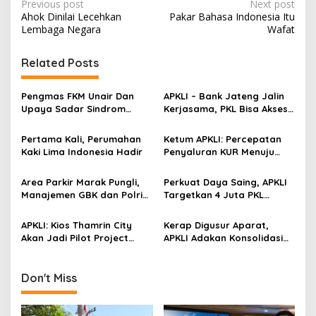
P
Previous post
Next post
Ahok Dinilai Lecehkan
Pakar Bahasa Indonesia Itu
o
Lembaga Negara
Wafat
s
t
Related Posts
n
Pengmas FKM Unair Dan
APKLI – Bank Jateng Jalin
a
Upaya Sadar Sindrom
Kerjasama, PKL Bisa Akses
v
Metabolik
Modal
Pertama Kali, Perumahan
Ketum APKLI: Percepatan
i
Kaki Lima Indonesia Hadir
Penyaluran KUR Menuju
g
Revolusi Kaki Lima
Indonesia
a
Area Parkir Marak Pungli,
Perkuat Daya Saing, APKLI
Manajemen GBK dan Polri
Targetkan 4 Juta PKL
t
Diminta Tindak Tegas
Dapat Kredit Tanpa Agunan
i
APKLI: Kios Thamrin City
Kerap Digusur Aparat,
Akan Jadi Pilot Project
APKLI Adakan Konsolidasi
o
Pusat Grosir PKL Indonesia
PKL se-Indonesia
n
Don't Miss