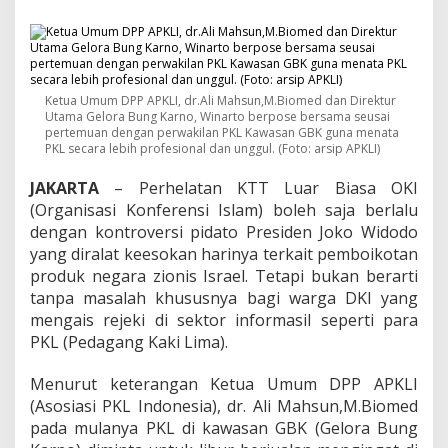
D
i
r
u
t
G
Ketua Umum DPP APKLI, dr.Ali Mahsun,M.Biomed dan Direktur
B
Utama Gelora Bung Karno, Winarto berpose bersama seusai
K
pertemuan dengan perwakilan PKL Kawasan GBK guna menata
:
PKL secara lebih profesional dan unggul. (Foto: arsip APKLI)
P
K
JAKARTA
– Perhelatan KTT Luar Biasa OKI
L
(Organisasi Konferensi Islam) boleh saja berlalu
W
dengan kontroversi pidato Presiden Joko Widodo
a
yang diralat keesokan harinya terkait pemboikotan
j
i
produk negara zionis Israel. Tetapi bukan berarti
b
tanpa masalah khususnya bagi warga DKI yang
N
mengais rejeki di sektor informasil seperti para
a
PKL (Pedagang Kaki Lima).
i
k
K
Menurut keterangan Ketua Umum DPP APKLI
e
(Asosiasi PKL Indonesia), dr. Ali Mahsun,M.Biomed
l
pada mulanya PKL di kawasan GBK (Gelora Bung
a