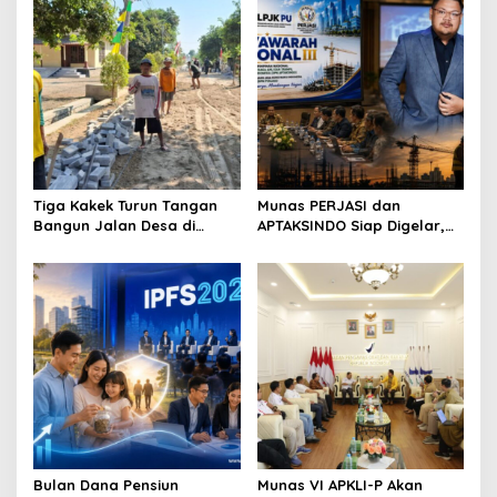
Tiga Kakek Turun Tangan
Munas PERJASI dan
Bangun Jalan Desa di
APTAKSINDO Siap Digelar,
Ponorogo
Bahas Regenerasi hingga
Revisi AD/ART
Bulan Dana Pensiun
Munas VI APKLI-P Akan