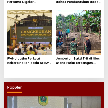
Pertama Digelar
Bahas Pembentukan Badan
September, Industri
Perekonomian UMKM RI,
Perkuat Ekosistem Pensiun
Dinilai Penting Hadapi
Berkelanjutan
Bonus Demografi
PWNU Jatim Perkuat
Jembatan Bakti TNI di Nias
Keberpihakan pada UMKM
Utara Mulai Terbangun,
Lewat Ekonomi Pancasila
Akses Tiga Desa Segera
Pulih
Populer