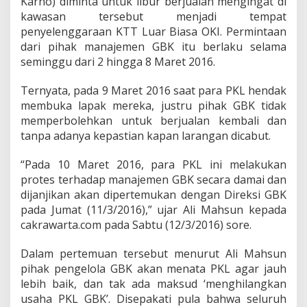
Karno) diminta untuk libur berjualan mengingat di
s
d
kawasan tersebut menjadi tempat
a
penyelenggaraan KTT Luar Biasa OKI. Permintaan
n
dari pihak manajemen GBK itu berlaku selama
"
seminggu dari 2 hingga 8 Maret 2016.
E
y
e
Ternyata, pada 9 Maret 2016 saat para PKL hendak
C
membuka lapak mereka, justru pihak GBK tidak
a
memperbolehkan untuk berjualan kembali dan
t
tanpa adanya kepastian kapan larangan dicabut.
c
h
i
“Pada 10 Maret 2016, para PKL ini melakukan
n
protes terhadap manajemen GBK secara damai dan
g
dijanjikan akan dipertemukan dengan Direksi GBK
"
pada Jumat (11/3/2016),” ujar Ali Mahsun kepada
cakrawarta.com pada Sabtu (12/3/2016) sore.
Dalam pertemuan tersebut menurut Ali Mahsun
pihak pengelola GBK akan menata PKL agar jauh
lebih baik, dan tak ada maksud ‘menghilangkan
usaha PKL GBK’. Disepakati pula bahwa seluruh