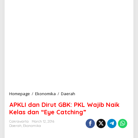
Homepage
/
Ekonomika
/
Daerah
A
P
APKLI dan Dirut GBK: PKL Wajib Naik
K
L
Kelas dan “Eye Catching”
I
d
Cakrawarta
March 12, 2016
Daerah
,
Ekonomika
a
n