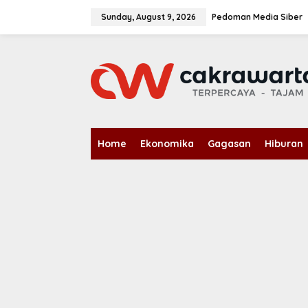
S
k
Sunday, August 9, 2026
Pedoman Media Siber
i
p
t
o
c
o
n
t
e
n
Home
Ekonomika
Gagasan
Hiburan
t