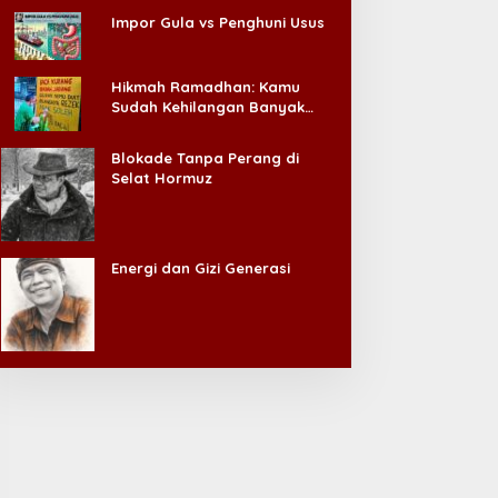
Impor Gula vs Penghuni Usus
Hikmah Ramadhan: Kamu
Sudah Kehilangan Banyak
Hal, Jangan Sampai
Kehilangan Diri Sendiri!
Blokade Tanpa Perang di
Selat Hormuz
Energi dan Gizi Generasi