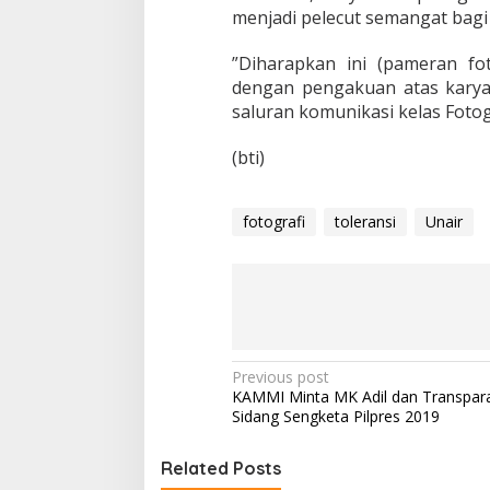
menjadi pelecut semangat bagi
”Diharapkan ini (pameran fot
dengan pengakuan atas karya 
saluran komunikasi kelas Fotog
(bti)
fotografi
toleransi
Unair
P
Previous post
KAMMI Minta MK Adil dan Transpar
o
Sidang Sengketa Pilpres 2019
s
t
Related Posts