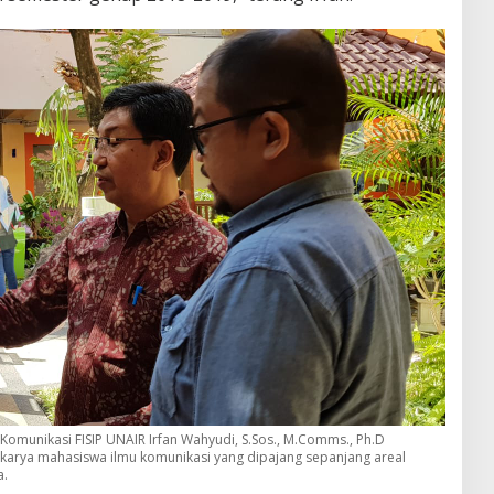
Komunikasi FISIP UNAIR Irfan Wahyudi, S.Sos., M.Comms., Ph.D
il karya mahasiswa ilmu komunikasi yang dipajang sepanjang areal
a.