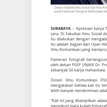
m
U
Dekan Fakultas Ilmu Sosial dan Ilmu Po
N
pada Pameran Fotografi Mahasiswa Kom
A
I
R
P
SURABAYA
– Apresiasi karya 
a
cara. Di Fakultas Ilmu Sosial da
m
itu dilakukan dengan mengada
e
itu adalah bagian dari Ujian 
r
Ilmu Komunikasi yang memprog
k
a
n
Pameran fotografi berlangsu
5
oleh dekan FISIP UNAIR Dr. Pr
0
sebanyak 50 karya mahasiswa.
K
a
r
Dosen Ilmu Komunikasi FISI
y
mengatakan bahwa kali ini, t
a
lebih banyak mendominasi adal
F
o
“Kali ini yang ditampilkan ada
t
o
mengikuti mata kuliah fotograf