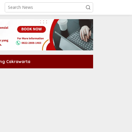
ng Cakrawarta