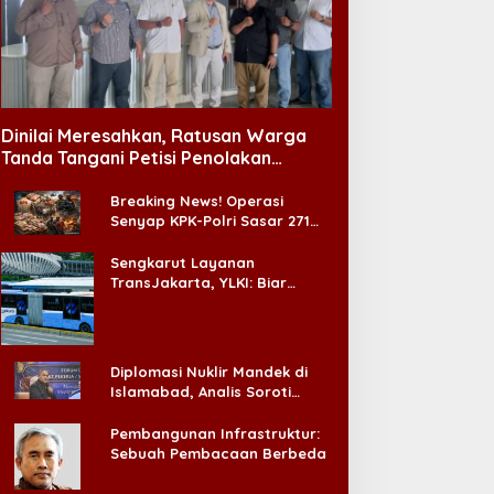
Dinilai Meresahkan, Ratusan Warga
Tanda Tangani Petisi Penolakan
Tempat Hiburan Malam di CitraLand
Breaking News! Operasi
Senyap KPK-Polri Sasar 271
Pabrik di Madura dan Akan
Ada ‘Badai Pemeriksaan’
Sengkarut Layanan
TransJakarta, YLKI: Biar
Cepat, Adakan Forum Dialog
Konsumen!
Diplomasi Nuklir Mandek di
Islamabad, Analis Soroti
Standar Ganda Washington
Pembangunan Infrastruktur:
Sebuah Pembacaan Berbeda