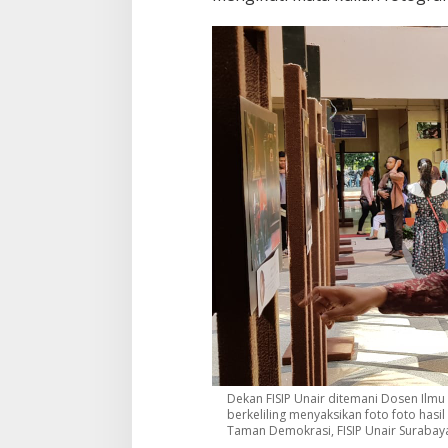
T
e
r
b
a
i
k
M
a
h
a
s
i
s
w
a
Dekan FISIP Unair ditemani Dosen Ilmu 
berkeliling menyaksikan foto foto has
Taman Demokrasi, FISIP Unair Surabay