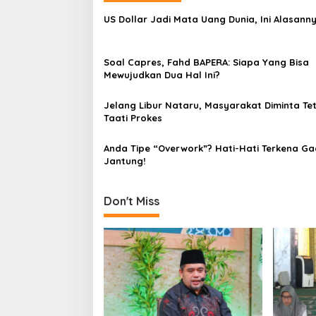
n
US Dollar Jadi Mata Uang Dunia, Ini Alasann
a
v
Soal Capres, Fahd BAPERA: Siapa Yang Bisa
i
Mewujudkan Dua Hal Ini?
g
a
Jelang Libur Nataru, Masyarakat Diminta Te
Taati Prokes
t
i
Anda Tipe “Overwork”? Hati-Hati Terkena Ga
Jantung!
o
n
Don't Miss