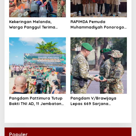
Kekeringan Melanda,
RAPIMDA Pemuda
Warga Panggul Terima
Muhammadiyah Ponorogo
8.000 Liter Air
Teguhkan Politik
Kebangsaan Berbasis
Integritas
Pangdam Pattimura Tutup
Pangdam V/Brawijaya
Bakti TNI AD, 11 Jembatan
Lepas 669 Sarjana
dan 58 Rumah Tuntas
Penggerak, Perkuat Desa
Dibangun
hingga Kampung Nelayan
Populer