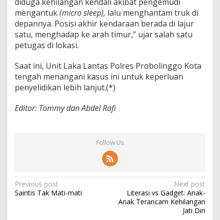
diduga kehilangan kendali akibat pengemudi
mengantuk
(micro sleep),
lalu menghantam truk di
depannya. Posisi akhir kendaraan berada di lajur
satu, menghadap ke arah timur,” ujar salah satu
petugas di lokasi.
Saat ini, Unit Laka Lantas Polres Probolinggo Kota
tengah menangani kasus ini untuk keperluan
penyelidikan lebih lanjut.(*)
Editor: Tommy dan Abdel Rafi
Follow Us
P
Previous post
Next post
Saintis Tak Mati-mati
Literasi vs Gadget: Anak-
o
Anak Terancam Kehilangan
s
Jati Diri