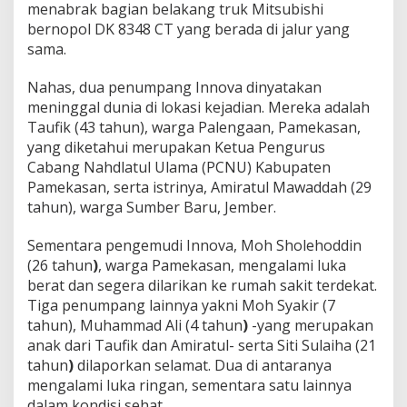
a
menabrak bagian belakang truk Mitsubishi
s
bernopol DK 8348 CT yang berada di jalur yang
a
sama.
n
d
Nahas, dua penumpang Innova dinyatakan
a
n
meninggal dunia di lokasi kejadian. Mereka adalah
I
Taufik (43 tahun), warga Palengaan, Pamekasan,
s
yang diketahui merupakan Ketua Pengurus
t
Cabang Nahdlatul Ulama (PCNU) Kabupaten
r
i
Pamekasan, serta istrinya, Amiratul Mawaddah (29
M
tahun), warga Sumber Baru, Jember.
e
n
Sementara pengemudi Innova, Moh Sholehoddin
i
(26 tahun
)
, warga Pamekasan, mengalami luka
n
g
berat dan segera dilarikan ke rumah sakit terdekat.
g
Tiga penumpang lainnya yakni Moh Syakir (7
a
tahun), Muhammad Ali (4 tahun
)
-yang merupakan
l
anak dari Taufik dan Amiratul- serta Siti Sulaiha (21
D
tahun
)
dilaporkan selamat. Dua di antaranya
u
n
mengalami luka ringan, sementara satu lainnya
i
dalam kondisi sehat.