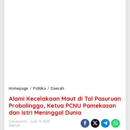
Homepage
/
Politika
/
Daerah
A
l
Alami Kecelakaan Maut di Tol Pasuruan
a
m
Probolinggo, Ketua PCNU Pamekasan
i
dan Istri Meninggal Dunia
K
e
Cakrawarta
June 14, 2025
c
Daerah