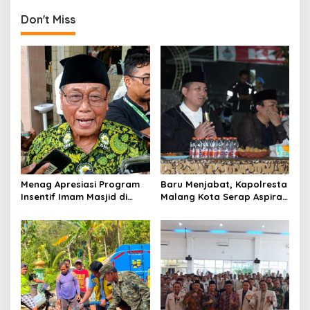
t
Don't Miss
n
a
v
i
g
a
t
i
o
Menag Apresiasi Program
Baru Menjabat, Kapolresta
Insentif Imam Masjid di
Malang Kota Serap Aspirasi
n
Jatim, DMI Dorong Jadi
Warga Lewat Dialog
Model Nasional
Kamtibmas