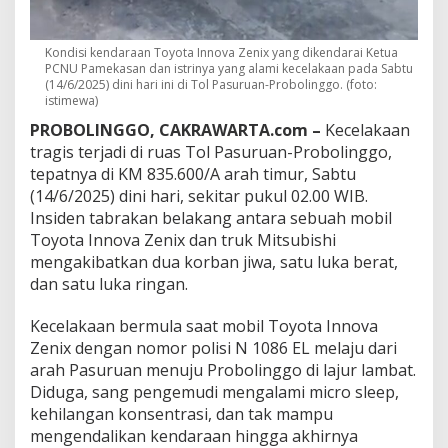
r
o
b
Kondisi kendaraan Toyota Innova Zenix yang dikendarai Ketua
o
PCNU Pamekasan dan istrinya yang alami kecelakaan pada Sabtu
l
(14/6/2025) dini hari ini di Tol Pasuruan-Probolinggo. (foto:
i
istimewa)
n
PROBOLINGGO, CAKRAWARTA.com –
Kecelakaan
g
g
tragis terjadi di ruas Tol Pasuruan-Probolinggo,
o
tepatnya di KM 835.600/A arah timur, Sabtu
,
(14/6/2025) dini hari, sekitar pukul 02.00 WIB.
K
Insiden tabrakan belakang antara sebuah mobil
e
t
Toyota Innova Zenix dan truk Mitsubishi
u
mengakibatkan dua korban jiwa, satu luka berat,
a
dan satu luka ringan.
P
C
Kecelakaan bermula saat mobil Toyota Innova
N
U
Zenix dengan nomor polisi N 1086 EL melaju dari
P
arah Pasuruan menuju Probolinggo di lajur lambat.
a
Diduga, sang pengemudi mengalami micro sleep,
m
kehilangan konsentrasi, dan tak mampu
e
mengendalikan kendaraan hingga akhirnya
k