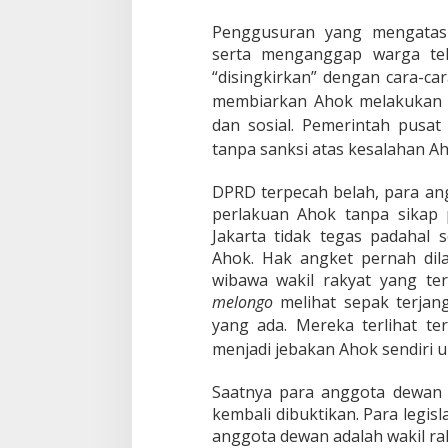
Penggusuran yang mengatas
serta menganggap warga tel
“disingkirkan”
dengan cara-car
membiarkan Ahok melakukan 
dan sosial. Pemerintah pusa
tanpa sanksi atas kesalahan Ah
DPRD terpecah belah, para an
perlakuan Ahok tanpa sikap p
Jakarta tidak tegas padahal
Ahok. Hak angket pernah dila
wibawa wakil rakyat yang ter
melongo
melihat sepak terjan
yang ada. Mereka terlihat
te
menjadi jebakan Ahok sendiri 
Saatnya para anggota dewan 
kembali dibuktikan. Para legi
anggota dewan adalah wakil rak