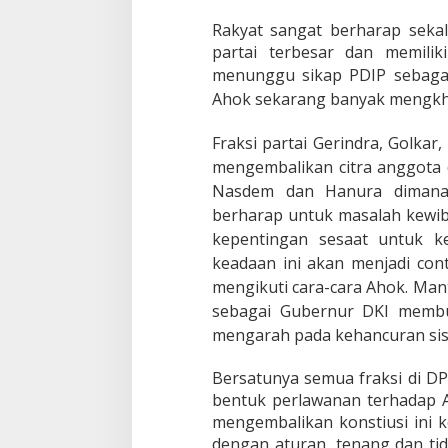
Rakyat sangat berharap sekal
partai terbesar dan memili
menunggu sikap PDIP sebagai p
Ahok sekarang banyak mengkhi
Fraksi partai Gerindra, Golka
mengembalikan citra anggota d
Nasdem dan Hanura dimana
berharap untuk masalah kewi
kepentingan sesaat untuk k
keadaan ini akan menjadi con
mengikuti cara-cara Ahok. Ma
sebagai Gubernur DKI membua
mengarah pada kehancuran sis
Bersatunya semua fraksi di 
bentuk perlawanan terhadap A
mengembalikan konstiusi ini 
dengan aturan, tenang dan ti