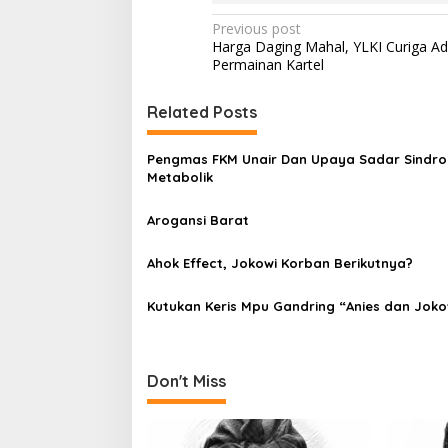
P
Previous post
Harga Daging Mahal, YLKI Curiga A
o
Permainan Kartel
s
t
Related Posts
n
Pengmas FKM Unair Dan Upaya Sadar Sindr
a
Metabolik
v
Arogansi Barat
i
g
Ahok Effect, Jokowi Korban Berikutnya?
a
t
Kutukan Keris Mpu Gandring “Anies dan Joko
i
o
Don't Miss
n