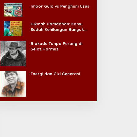
Impor Gula vs Penghuni Usus
Hikmah Ramadhan: Kamu
Sudah Kehilangan Banyak
Hal, Jangan Sampai
Kehilangan Diri Sendiri!
Blokade Tanpa Perang di
Selat Hormuz
Energi dan Gizi Generasi