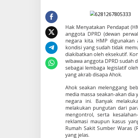
n
B
e
r
u
Hak Menyatakan Pendapat (HMP)
l
anggota DPRD (dewan perwakil
a
negara kita. HMP digunakan 
h
,
kondisi yang sudah tidak memun
K
diakibatkan oleh eksekutif. Kon
e
wibawa anggota DPRD sudah dik
m
sebagai lembaga legislatif ol
a
yang akrab disapa Ahok.
n
a
D
Ahok seakan melenggang beb
P
media massa seakan-akan dia 
R
negara ini. Banyak melakuk
D
melakukan pungutan dari pa
D
K
mengontrol, serta kesalahan-
I
reklamasi maupun kasus yan
?
Rumah Sakit Sumber Waras (
yang jelas.