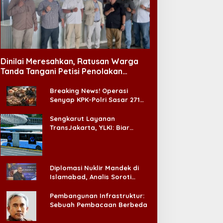
Dinilai Meresahkan, Ratusan Warga
Tanda Tangani Petisi Penolakan
Tempat Hiburan Malam di CitraLand
Breaking News! Operasi
Senyap KPK-Polri Sasar 271
Pabrik di Madura dan Akan
Ada ‘Badai Pemeriksaan’
Sengkarut Layanan
TransJakarta, YLKI: Biar
Cepat, Adakan Forum Dialog
Konsumen!
Diplomasi Nuklir Mandek di
Islamabad, Analis Soroti
Standar Ganda Washington
Pembangunan Infrastruktur:
Sebuah Pembacaan Berbeda