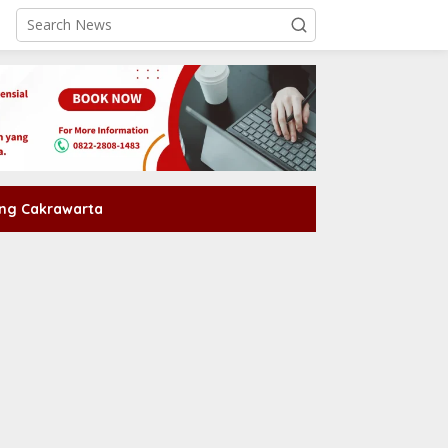
ng Cakrawarta