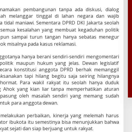
namakan pembangunan tanpa ada diskusi, dialog
ah melanggar tinggal di lahan negara dan wajib
a tidal maniawi. Sementara DPRD DKI Jakarta seolah
semua kesalahan yang membuat kegaduhan politik
t pun sampai turun tangan hanya sebatas menegur
ok misalnya pada kasus reklamasi.
ggotanya hanya berani sendiri-sendiri mengomentari
olitik maupun hukum yang jelas. Dewan legislatif
 secara konstitusi anggota DPRD berhak memanggil
ksanakan tapi hilang begitu saja seiring hilangnya
hormat. Para wakil rakyat itu seolah hanya duduk
g Ahok yang kian liar tanpa memperhatikan aturan
rpasung oleh masalah sendiri yang memang sudah
untuk para anggota dewan.
melakukan perbaikan, kinerja yang melemah harus
slator ibukota itu semestinya bisa menunjukkan bahwa
yat sejati dan siap berjuang untuk rakyat.