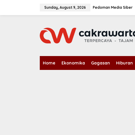
S
k
Sunday, August 9, 2026
Pedoman Media Siber
i
p
t
o
c
o
n
t
e
n
Home
Ekonomika
Gagasan
Hiburan
t