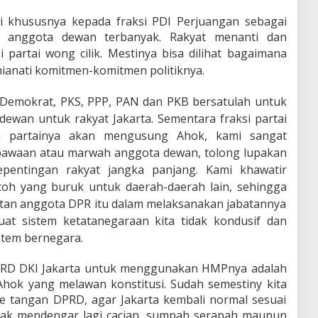
i khususnya kepada fraksi PDI Perjuangan sebagai
ki anggota dewan terbanyak. Rakyat menanti dan
artai wong cilik. Mestinya bisa dil
ihat bagaimana
anati komitmen-komitmen politiknya.
r, Demokrat, PKS, PPP, PAN dan PKB bersatulah untuk
ewan untuk rakyat Jakarta. Sementara fraksi partai
 partainya akan mengusung Ahok, kami sangat
bawaan atau marwah anggota dewan, tolong lupakan
epentingan rakyat jangka panjang. Kami khawatir
toh yang buruk untuk daerah-daerah lain, sehingga
ntan anggota DPR itu dalam melaksanakan jabatannya
t sistem ketatanegaraan kita tidak kondusif dan
tem bernegara.
DPRD DKI Jakarta untuk menggunakan HMPnya adalah
hok yang melawan konstitusi. Sudah semestiny kita
ke tangan DPRD, agar Jakarta kembali normal sesuai
dak mendengar lagi cacian, sumpah serapah maupun