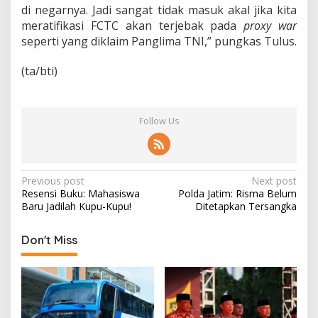
di negarnya. Jadi sangat tidak masuk akal jika kita
meratifikasi FCTC akan terjebak pada
proxy war
seperti yang diklaim Panglima TNI,” pungkas Tulus.
(ta/bti)
Follow Us
P
Previous post
Next post
Resensi Buku: Mahasiswa
Polda Jatim: Risma Belum
o
Baru Jadilah Kupu-Kupu!
Ditetapkan Tersangka
s
t
Don't Miss
n
a
v