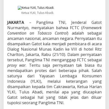
e
s
P
Ketua YLKI, Tulus Abadi.
e
r
JAKARTA
– Panglima TNI, Jenderal Gatot
n
y
Nurmantyo, menyatakan bahwa FCTC (
Framework
a
Convention on Tobacco Control
) adalah sebagai
t
ancaman nasional, ancaman negara. Pernyataan itu
a
disampaikan Gatot kala menjadi pembicara di acara
a
n
Dialog Nasional Munas Kadin ke VIII di hotel Ritz
P
Charlton, Jakarta, Rabu (21/10). Dalam pernyataan
a
tersebut, Panglima TNI menganggap FCTC sebagai
n
proxy war
. Tentu saja pernyataan tak biasa itu
g
mendapatkan protes dari beberapa pihak. Salah
l
i
satunya dari Yayasan Lembaga Konsumen
m
Indonesia (YLKI), melalui keterangan yang
a
disampaikan kepada tim Cakrawarta, Ketua Harian
T
YLKI, Tulus Abadi, menilai apa yang diucapkan
N
I
Gatot sebagai hal yang tidak jelas dan diluar
T
tupoksi seorang Panglima TNI.
e