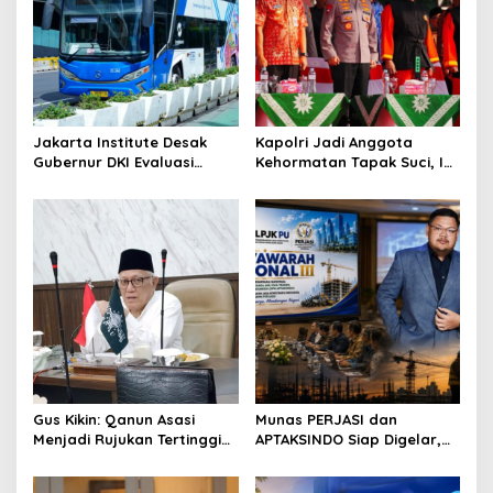
i
g
a
t
i
Jakarta Institute Desak
Kapolri Jadi Anggota
o
Gubernur DKI Evaluasi
Kehormatan Tapak Suci, Ini
Transjakarta soal
Pesannya untuk Kader
n
Penumpang Diturunkan
Gus Kikin: Qanun Asasi
Munas PERJASI dan
Menjadi Rujukan Tertinggi
APTAKSINDO Siap Digelar,
NU, Melampaui AD/ART
Bahas Regenerasi hingga
Revisi AD/ART