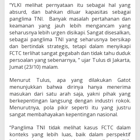
r
“YLKI melihat pernyataan itu sebagai hal yang
k
absurd, dan bahkan diluar kapasitas sebagai
a
i
panglima TNI. Banyak masalah pertahanan dan
t
keamanan yang jauh lebih mengancam yang
F
seharusnya lebih urgen disikapi. Sangat disesalkan,
C
sebagai panglima TNI yang seharusnya bersikap
T
dan bertindak strategis, tetapi dalam menyikapi
C
FCTC terlihat sangat gegabah dan tidak tahu duduk
persoalan yang sebenarnya, ” ujar Tulus di Jakarta,
Jumat (23/10) malam.
Menurut Tulus, apa yang dilakukan Gatot
menunjukkan bahwa dirinya hanya menerima
masukan dari satu arah saja, yakni pihak yang
berkepentingan langsung dengan industri rokok.
Menurutnya, pola pikir seperti itu yang justru
sangat membahayakan kepentingan nasional.
“Panglima TNI tidak melihat kasus FCTC dalam
konteks yang lebih luas, baik dalam perspektif