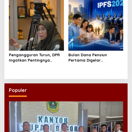
Pengangguran Turun, DPR
Bulan Dana Pensiun
Ingatkan Pentingnya
Pertama Digelar
Menciptakan Pekerjaan
September, Industri
yang Layak
Perkuat Ekosistem Pensiun
Berkelanjutan
Populer