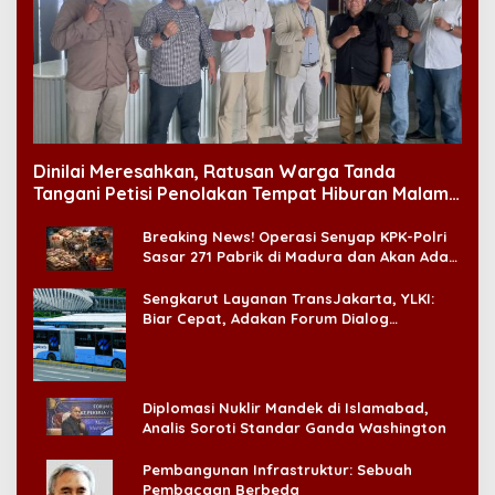
Dinilai Meresahkan, Ratusan Warga Tanda
Tangani Petisi Penolakan Tempat Hiburan Malam
di CitraLand
Breaking News! Operasi Senyap KPK-Polri
Sasar 271 Pabrik di Madura dan Akan Ada
‘Badai Pemeriksaan’
Sengkarut Layanan TransJakarta, YLKI:
Biar Cepat, Adakan Forum Dialog
Konsumen!
Diplomasi Nuklir Mandek di Islamabad,
Analis Soroti Standar Ganda Washington
Pembangunan Infrastruktur: Sebuah
Pembacaan Berbeda