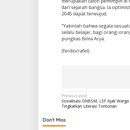
merupakan calon pemimpin di m
dari sejarah bangsa. Ia optimi
2045 dapat terwujud.
“Yakinlah bahwa segala sesuat
selalu belajar, bagi orang-or
pungkas Bima Arya.
(ferdio/rafel)
P
Previous post
Sosialisasi GNBSM, LSF Ajak Warga
o
Tingkatkan Literasi Tontonan
s
t
Don't Miss
n