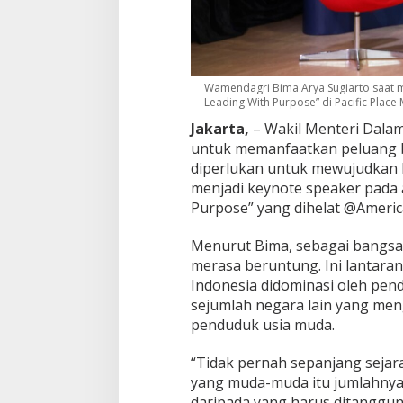
y
a
:
G
e
Wamendagri Bima Arya Sugiarto saat me
Leading With Purpose” di Pacific Place Ma
n
e
Jakarta,
– Wakil Menteri Dala
r
untuk memanfaatkan peluang b
a
diperlukan untuk mewujudkan I
s
i
menjadi keynote speaker pada a
M
Purpose” yang dihelat @America 
u
d
Menurut Bima, sebagai bangsa 
a
merasa beruntung. Ini lantaran
P
e
Indonesia didominasi oleh pend
r
sejumlah negara lain yang me
l
penduduk usia muda.
u
P
“Tidak pernah sepanjang sejara
u
n
yang muda-muda itu jumlahnya
y
daripada yang harus ditanggung