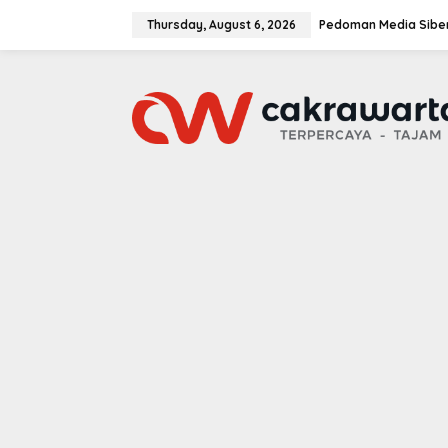
S
k
Thursday, August 6, 2026
Pedoman Media Sibe
i
p
t
o
c
o
n
t
e
n
t