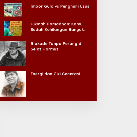
Impor Gula vs Penghuni Usus
Hikmah Ramadhan: Kamu
Sudah Kehilangan Banyak
Hal, Jangan Sampai
Kehilangan Diri Sendiri!
Blokade Tanpa Perang di
Selat Hormuz
Energi dan Gizi Generasi