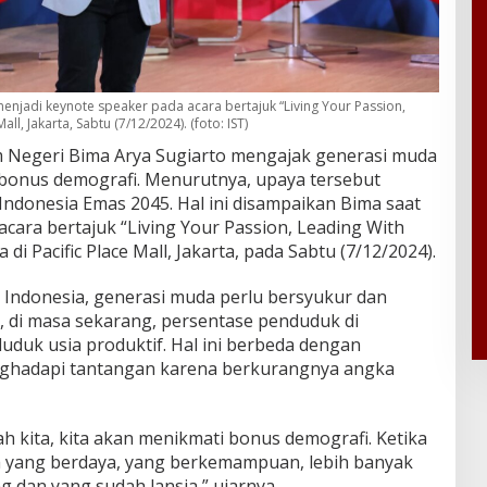
njadi keynote speaker pada acara bertajuk “Living Your Passion,
ll, Jakarta, Sabtu (7/12/2024). (foto: IST)
m Negeri Bima Arya Sugiarto mengajak generasi muda
onus demografi. Menurutnya, upaya tersebut
ndonesia Emas 2045. Hal ini disampaikan Bima saat
cara bertajuk “Living Your Passion, Leading With
di Pacific Place Mall, Jakarta, pada Sabtu (7/12/2024).
Indonesia, generasi muda perlu bersyukur dan
, di masa sekarang, persentase penduduk di
uduk usia produktif. Hal ini berbeda dengan
nghadapi tantangan karena berkurangnya angka
h kita, kita akan menikmati bonus demografi. Ketika
 yang berdaya, yang berkemampuan, lebih banyak
 dan yang sudah lansia,” ujarnya.