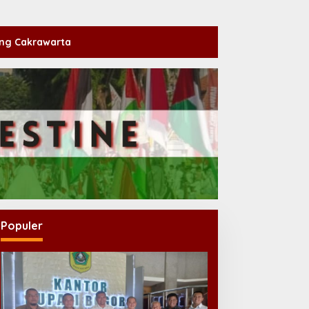
ng Cakrawarta
Populer