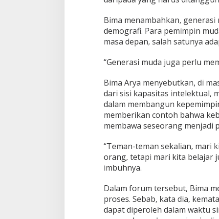
a
S
Bima menambahkan, generasi 
k
demografi. Para pemimpin muda 
i
l
masa depan, salah satunya ada
l
K
“Generasi muda juga perlu mem
e
p
Bima Arya menyebutkan, di ma
e
dari sisi kapasitas intelektua
m
i
dalam membangun kepemimpina
m
memberikan contoh bahwa keb
p
membawa seseorang menjadi 
i
n
“Teman-teman sekalian, mari ki
a
n
orang, tetapi mari kita belajar 
M
imbuhnya.
a
t
Dalam forum tersebut, Bima m
a
proses. Sebab, kata dia, kema
n
g
dapat diperoleh dalam waktu s
!