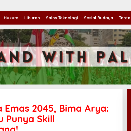
Hukum
Liburan
Sains Teknologi
Sosial Budaya
Tenta
a Emas 2045, Bima Arya:
 Punya Skill
ang!