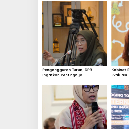
a
v
i
g
a
t
i
o
Pengangguran Turun, DPR
Kabinet 
n
Ingatkan Pentingnya
Evaluasi
Menciptakan Pekerjaan yang
Keracun
Layak