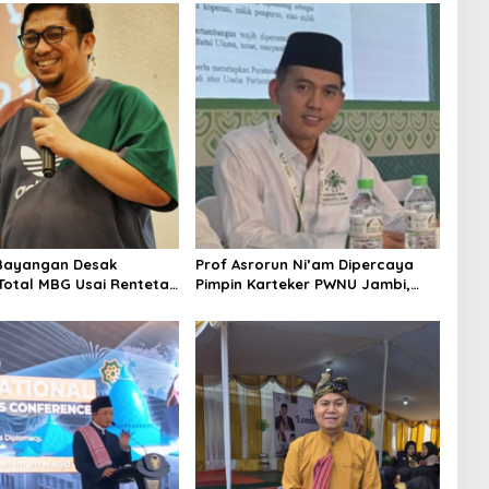
Bayangan Desak
Prof Asrorun Ni’am Dipercaya
 Total MBG Usai Rentetan
Pimpin Karteker PWNU Jambi,
an Massal
Dinilai Simbol Regenerasi
Kepemimpinan NU