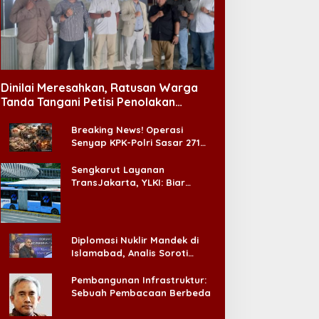
Dinilai Meresahkan, Ratusan Warga
Tanda Tangani Petisi Penolakan
Tempat Hiburan Malam di CitraLand
Breaking News! Operasi
Senyap KPK-Polri Sasar 271
Pabrik di Madura dan Akan
Ada ‘Badai Pemeriksaan’
Sengkarut Layanan
TransJakarta, YLKI: Biar
Cepat, Adakan Forum Dialog
Konsumen!
Diplomasi Nuklir Mandek di
Islamabad, Analis Soroti
Standar Ganda Washington
Pembangunan Infrastruktur:
Sebuah Pembacaan Berbeda