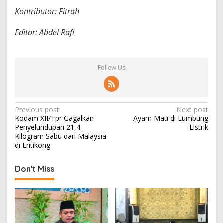
Kontributor: Fitrah
Editor: Abdel Rafi
Follow Us
P
Previous post
Next post
Kodam XII/Tpr Gagalkan
Ayam Mati di Lumbung
o
Penyelundupan 21,4
Listrik
s
Kilogram Sabu dari Malaysia
di Entikong
t
n
Don't Miss
a
v
i