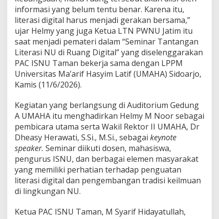
I
informasi yang belum tentu benar. Karena itu,
n
literasi digital harus menjadi gerakan bersama,”
f
o
ujar Helmy yang juga Ketua LTN PWNU Jatim itu
r
saat menjadi pemateri dalam “Seminar Tantangan
m
Literasi NU di Ruang Digital” yang diselenggarakan
a
PAC ISNU Taman bekerja sama dengan LPPM
s
i
Universitas Ma’arif Hasyim Latif (UMAHA) Sidoarjo,
Kamis (11/6/2026).
Kegiatan yang berlangsung di Auditorium Gedung
A UMAHA itu menghadirkan Helmy M Noor sebagai
pembicara utama serta Wakil Rektor II UMAHA, Dr
Dheasy Herawati, S.Si., M.Si., sebagai
keynote
speaker.
Seminar diikuti dosen, mahasiswa,
pengurus ISNU, dan berbagai elemen masyarakat
yang memiliki perhatian terhadap penguatan
literasi digital dan pengembangan tradisi keilmuan
di lingkungan NU.
Ketua PAC ISNU Taman, M Syarif Hidayatullah,