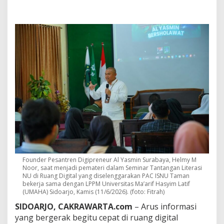
i
d
o
r
o
n
g
K
u
a
s
a
i
R
u
a
n
g
Founder Pesantren Digipreneur Al Yasmin Surabaya, Helmy M
D
Noor, saat menjadi pemateri dalam Seminar Tantangan Literasi
i
NU di Ruang Digital yang diselenggarakan PAC ISNU Taman
g
bekerja sama dengan LPPM Universitas Ma’arif Hasyim Latif
i
(UMAHA) Sidoarjo, Kamis (11/6/2026). (foto: Fitrah)
t
SIDOARJO, CAKRAWARTA.com
– Arus informasi
a
l
yang bergerak begitu cepat di ruang digital