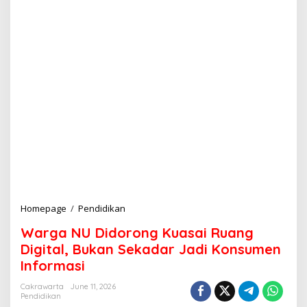
Homepage
/
Pendidikan
W
a
Warga NU Didorong Kuasai Ruang
r
g
Digital, Bukan Sekadar Jadi Konsumen
a
Informasi
N
U
Cakrawarta
June 11, 2026
D
Pendidikan