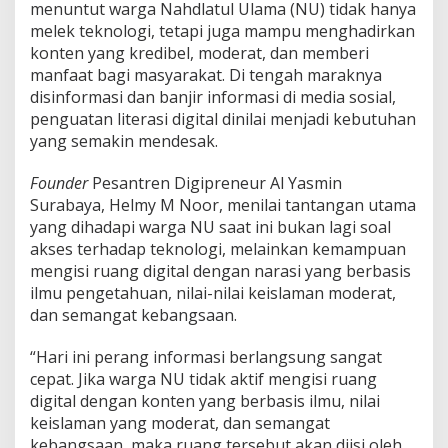
,
menuntut warga Nahdlatul Ulama (NU) tidak hanya
B
melek teknologi, tetapi juga mampu menghadirkan
u
konten yang kredibel, moderat, dan memberi
k
manfaat bagi masyarakat. Di tengah maraknya
a
n
disinformasi dan banjir informasi di media sosial,
S
penguatan literasi digital dinilai menjadi kebutuhan
e
yang semakin mendesak.
k
a
Founder
Pesantren Digipreneur Al Yasmin
d
a
Surabaya, Helmy M Noor, menilai tantangan utama
r
yang dihadapi warga NU saat ini bukan lagi soal
J
akses terhadap teknologi, melainkan kemampuan
a
mengisi ruang digital dengan narasi yang berbasis
d
i
ilmu pengetahuan, nilai-nilai keislaman moderat,
K
dan semangat kebangsaan.
o
n
“Hari ini perang informasi berlangsung sangat
s
cepat. Jika warga NU tidak aktif mengisi ruang
u
m
digital dengan konten yang berbasis ilmu, nilai
e
keislaman yang moderat, dan semangat
n
kebangsaan, maka ruang tersebut akan diisi oleh