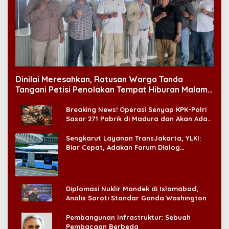
Dinilai Meresahkan, Ratusan Warga Tanda
Tangani Petisi Penolakan Tempat Hiburan Malam
di CitraLand
Breaking News! Operasi Senyap KPK-Polri
Sasar 271 Pabrik di Madura dan Akan Ada
‘Badai Pemeriksaan’
Sengkarut Layanan TransJakarta, YLKI:
Biar Cepat, Adakan Forum Dialog
Konsumen!
Diplomasi Nuklir Mandek di Islamabad,
Analis Soroti Standar Ganda Washington
Pembangunan Infrastruktur: Sebuah
Pembacaan Berbeda