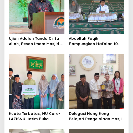
g
a
t
i
o
Ujian Adalah Tanda Cinta
Abdullah Faqih
n
Allah, Pesan Imam Masjid Al
Rampungkan Hafalan 10
Akbar Surabaya
Juz, Jadi Inspirasi Siswa
Tahfidz
Kuota Terbatas, NU Care-
Delegasi Hong Kong
LAZISNU Jatim Buka
Pelajari Pengelolaan Masjid
Beasiswa Tahfidz 2026
Al-Akbar Surabaya