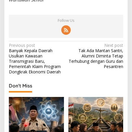
Follow Us
P
Previous post
Next post
Banyak Kepala Daerah
Tak Ada Mantan Santri,
o
Usulkan Kawasan
Alumni Diminta Tetap
s
Transmigrasi Baru,
Terhubung dengan Guru dan
Pemerintah Klaim Program
Pesantren
t
Dongkrak Ekonomi Daerah
n
Don't Miss
a
v
i
g
a
t