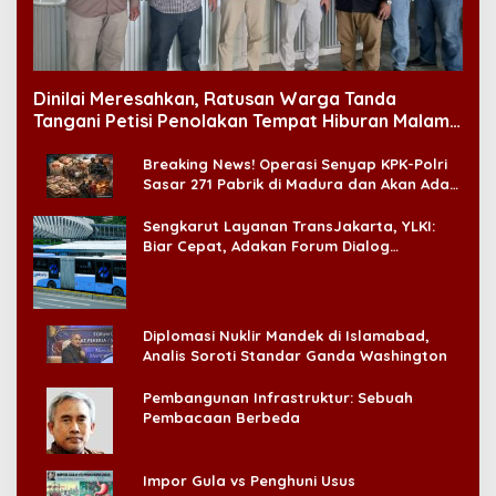
Dinilai Meresahkan, Ratusan Warga Tanda
Tangani Petisi Penolakan Tempat Hiburan Malam
di CitraLand
Breaking News! Operasi Senyap KPK-Polri
Sasar 271 Pabrik di Madura dan Akan Ada
‘Badai Pemeriksaan’
Sengkarut Layanan TransJakarta, YLKI:
Biar Cepat, Adakan Forum Dialog
Konsumen!
Diplomasi Nuklir Mandek di Islamabad,
Analis Soroti Standar Ganda Washington
Pembangunan Infrastruktur: Sebuah
Pembacaan Berbeda
Impor Gula vs Penghuni Usus