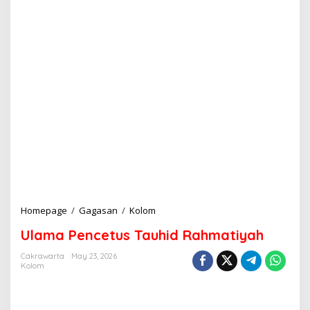
Homepage
/
Gagasan
/
Kolom
U
l
Ulama Pencetus Tauhid Rahmatiyah
a
m
Cakrawarta
May 23, 2026
a
Kolom
P
e
n