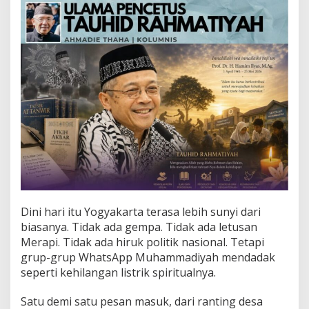
c
e
t
u
s
T
a
u
h
i
d
R
a
h
m
a
t
Dini hari itu Yogyakarta terasa lebih sunyi dari
i
y
biasanya. Tidak ada gempa. Tidak ada letusan
a
Merapi. Tidak ada hiruk politik nasional. Tetapi
h
grup-grup WhatsApp Muhammadiyah mendadak
seperti kehilangan listrik spiritualnya.
Satu demi satu pesan masuk, dari ranting desa