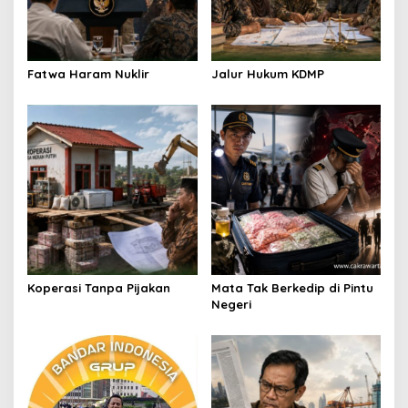
i
o
n
Fatwa Haram Nuklir
Jalur Hukum KDMP
Koperasi Tanpa Pijakan
Mata Tak Berkedip di Pintu
Negeri