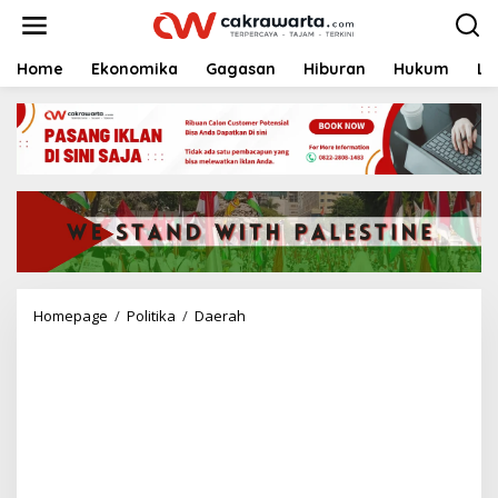
S
k
i
p
Home
Ekonomika
Gagasan
Hiburan
Hukum
Li
t
o
c
o
n
t
e
n
t
Homepage
/
Politika
/
Daerah
T
N
I
H
a
d
i
r
u
n