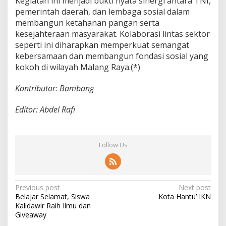
Kegiatan ini menjadi bukti nyata sinergi antara TNI,
pemerintah daerah, dan lembaga sosial dalam
membangun ketahanan pangan serta
kesejahteraan masyarakat. Kolaborasi lintas sektor
seperti ini diharapkan memperkuat semangat
kebersamaan dan membangun fondasi sosial yang
kokoh di wilayah Malang Raya.(*)
Kontributor: Bambang
Editor: Abdel Rafi
Follow Us
P
Previous post
Next post
Belajar Selamat, Siswa
Kota Hantu’ IKN
o
Kalidawir Raih Ilmu dan
s
Giveaway