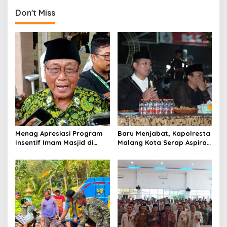
t
Don't Miss
n
a
v
i
g
a
t
i
o
Menag Apresiasi Program
Baru Menjabat, Kapolresta
Insentif Imam Masjid di
Malang Kota Serap Aspirasi
n
Jatim, DMI Dorong Jadi
Warga Lewat Dialog
Model Nasional
Kamtibmas