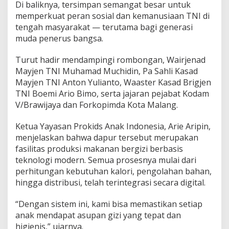
M
Di baliknya, tersimpan semangat besar untuk
o
memperkuat peran sosial dan kemanusiaan TNI di
d
tengah masyarakat — terutama bagi generasi
e
muda penerus bangsa.
r
n
P
Turut hadir mendampingi rombongan, Wairjenad
r
Mayjen TNI Muhamad Muchidin, Pa Sahli Kasad
o
Mayjen TNI Anton Yulianto, Waaster Kasad Brigjen
k
TNI Boemi Ario Bimo, serta jajaran pejabat Kodam
i
d
V/Brawijaya dan Forkopimda Kota Malang.
s
d
Ketua Yayasan Prokids Anak Indonesia, Arie Aripin,
i
menjelaskan bahwa dapur tersebut merupakan
M
fasilitas produksi makanan bergizi berbasis
a
l
teknologi modern. Semua prosesnya mulai dari
a
perhitungan kebutuhan kalori, pengolahan bahan,
n
hingga distribusi, telah terintegrasi secara digital.
g
“Dengan sistem ini, kami bisa memastikan setiap
anak mendapat asupan gizi yang tepat dan
higienis,” ujarnya.