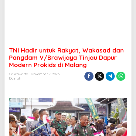
t
u
k
R
a
k
y
a
t
TNI Hadir untuk Rakyat, Wakasad dan
,
Pangdam V/Brawijaya Tinjau Dapur
W
Modern Prokids di Malang
a
k
Cakrawarta
November 7, 2025
a
Daerah
s
a
d
d
a
n
P
a
n
g