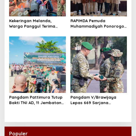
Kekeringan Melanda,
RAPIMDA Pemuda
Warga Panggul Terima
Muhammadiyah Ponorogo
8.000 Liter Air
Teguhkan Politik
Kebangsaan Berbasis
Integritas
Pangdam Pattimura Tutup
Pangdam V/Brawijaya
Bakti TNI AD, 11 Jembatan
Lepas 669 Sarjana
dan 58 Rumah Tuntas
Penggerak, Perkuat Desa
Dibangun
hingga Kampung Nelayan
Populer