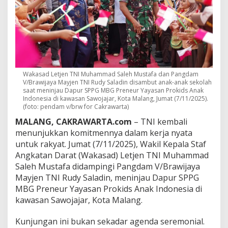
d
a
m
V
/
B
r
a
w
Wakasad Letjen TNI Muhammad Saleh Mustafa dan Pangdam
V/Brawijaya Mayjen TNI Rudy Saladin disambut anak-anak sekolah
i
saat meninjau Dapur SPPG MBG Preneur Yayasan Prokids Anak
j
Indonesia di kawasan Sawojajar, Kota Malang, Jumat (7/11/2025).
a
(foto: pendam v/brw for Cakrawarta)
y
a
MALANG, CAKRAWARTA.com
– TNI kembali
T
menunjukkan komitmennya dalam kerja nyata
i
untuk rakyat. Jumat (7/11/2025), Wakil Kepala Staf
n
Angkatan Darat (Wakasad) Letjen TNI Muhammad
j
a
Saleh Mustafa didampingi Pangdam V/Brawijaya
u
Mayjen TNI Rudy Saladin, meninjau Dapur SPPG
D
MBG Preneur Yayasan Prokids Anak Indonesia di
a
kawasan Sawojajar, Kota Malang.
p
u
r
Kunjungan ini bukan sekadar agenda seremonial.