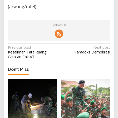
(arwang/rafel)
Follow Us
P
Previous post
Next post
Kezaliman Tata Ruang:
Paradoks Demokrasi
o
Catatan Cak AT
s
t
Don't Miss
n
a
v
i
g
a