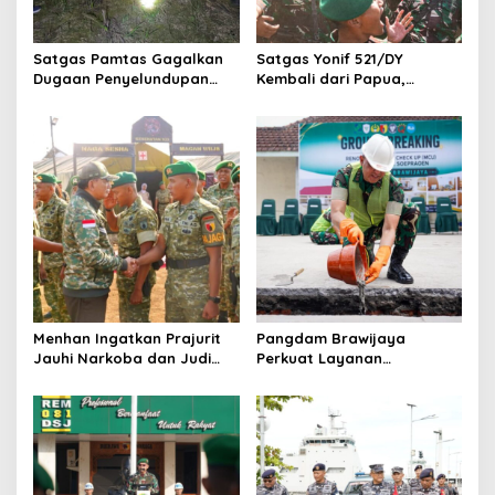
t
i
Satgas Pamtas Gagalkan
Satgas Yonif 521/DY
o
Dugaan Penyelundupan
Kembali dari Papua,
200 Burung Kacer dari
Pangdam Brawijaya: Kalian
n
Malaysia
Hadirkan Rasa Aman
Menhan Ingatkan Prajurit
Pangdam Brawijaya
Jauhi Narkoba dan Judi
Perkuat Layanan
Online saat Kunjungi Yonif
Kesehatan, Ketahanan
TP 933/Macan Wilis
Pangan, hingga Satuan
Baru di Malang