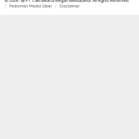
© 2026 - @ PT. Cakrawarta Megah Mediatama. All Rights Reserved.
Pedoman Media Siber
Disclaimer