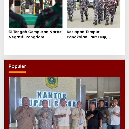
Di Tengah Gempuran Narasi
Kesiapan Tempur
Negatif, Pangdam
Pangkalan Laut Diuji,
Brawijaya Minta Prajurit
Kodaeral XIV Sorong Gelar
Menjawab dengan Karya
Glagaspur P1-P2
dan Pengabdian
Populer