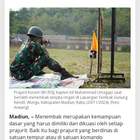
u
a
l
i
,
S
e
m
u
a
P
r
a
j
u
r
i
Prajurit Korem 081/DSJ, Kapten Inf Muhammad Umagapi saat
t
berlatih menembak senjata ringan di Lapangan Tembak Gunung
T
Kendil, Wungu, Kabupaten Madiun, Rabu (20/11/2024). (foto:
N
Arwang)
I
Madiun, –
Menembak merupakan kemampuan
W
dasar yang harus dimiliki dan dikuasi oleh setiap
a
j
prajurit. Baik itu bagi prajurit yang berdinas di
i
satuan tempur atau di satuan komando