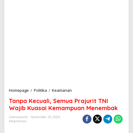
Homepage
/
Politika
/
Keamanan
T
a
Tanpa Kecuali, Semua Prajurit TNI
n
p
Wajib Kuasai Kemampuan Menembak
a
K
Cakrawarta
November 20, 2024
Keamanan
e
c