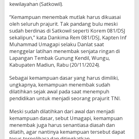
b
kewilayahan (Satkowil).
K
u
“Kemampuan menembak mutlak harus dikuasai
a
s
oleh seluruh prajurit. Tak pandang bulu meski
a
sudah berdinas di Satkowil seperti Korem 081/DSJ
i
sekalipun,” kata Dankima Rem 081/DSJ, Kapten Inf
K
Muhammad Umagapi selaku Danlat saat
e
menggelar latihan menembak senjata ringan di
m
a
Lapangan Tembak Gunung Kendil, Wungu,
m
Kabupaten Madiun, Rabu (20/11/2024).
p
u
Sebagai kemampuan dasar yang harus dimiliki,
a
ungkapnya, kemampuan menembak sudah
n
M
dilatihkan sejak awal pada saat menempuh
e
pendidikan untuk menjadi seorang prajurit TNI.
n
e
Meski sudah dilatihkan dari awal dan menjadi
m
kemampuan dasar, sebut Umagapi, kemampuan
b
a
menembak juga harus senantiasa diasah dan
k
dilatih, agar nantinya kemampuan tersebut dapat
terus terpelihara dan ditingkatkan.