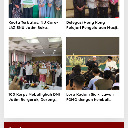
Kuota Terbatas, NU Care-
Delegasi Hong Kong
LAZISNU Jatim Buka
Pelajari Pengelolaan Masjid
Beasiswa Tahfidz 2026
Al-Akbar Surabaya
100 Korps Muballighah DMI
Lora Kadam Sidik: Lawan
Jatim Bergerak, Dorong
FOMO dengan Kembali
Masjid Ramah Anak di
kepada Ahlinya
Seluruh Daerah