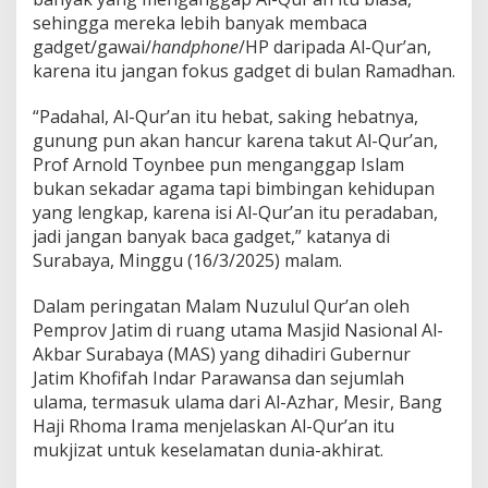
o
sehingga mereka lebih banyak membaca
m
a
gadget/gawai/
handphone
/HP daripada Al-Qur’an,
I
karena itu jangan fokus gadget di bulan Ramadhan.
r
a
“Padahal, Al-Qur’an itu hebat, saking hebatnya,
m
gunung pun akan hancur karena takut Al-Qur’an,
a
:
Prof Arnold Toynbee pun menganggap Islam
B
bukan sekadar agama tapi bimbingan kehidupan
a
yang lengkap, karena isi Al-Qur’an itu peradaban,
c
jadi jangan banyak baca gadget,” katanya di
a
Q
Surabaya, Minggu (16/3/2025) malam.
u
r
Dalam peringatan Malam Nuzulul Qur’an oleh
a
Pemprov Jatim di ruang utama Masjid Nasional Al-
n
Akbar Surabaya (MAS) yang dihadiri Gubernur
J
a
Jatim Khofifah Indar Parawansa dan sejumlah
n
ulama, termasuk ulama dari Al-Azhar, Mesir, Bang
g
Haji Rhoma Irama menjelaskan Al-Qur’an itu
a
mukjizat untuk keselamatan dunia-akhirat.
n
K