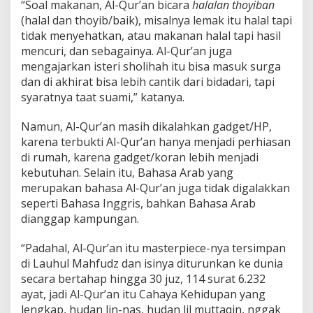
a
“Soal makanan, Al-Qur’an bicara
halalan
thoyiban
l
(halal dan thoyib/baik), misalnya lemak itu halal tapi
a
tidak menyehatkan, atau makanan halal tapi hasil
h
mencuri, dan sebagainya. Al-Qur’an juga
S
mengajarkan isteri sholihah itu bisa masuk surga
a
m
dan di akhirat bisa lebih cantik dari bidadari, tapi
a
syaratnya taat suami,” katanya.
B
a
Namun, Al-Qur’an masih dikalahkan gadget/HP,
c
karena terbukti Al-Qur’an hanya menjadi perhiasan
a
H
di rumah, karena gadget/koran lebih menjadi
P
kebutuhan. Selain itu, Bahasa Arab yang
!
merupakan bahasa Al-Qur’an juga tidak digalakkan
seperti Bahasa Inggris, bahkan Bahasa Arab
dianggap kampungan.
“Padahal, Al-Qur’an itu masterpiece-nya tersimpan
di Lauhul Mahfudz dan isinya diturunkan ke dunia
secara bertahap hingga 30 juz, 114 surat 6.232
ayat, jadi Al-Qur’an itu Cahaya Kehidupan yang
lengkap, hudan lin-nas, hudan lil muttaqin, nggak