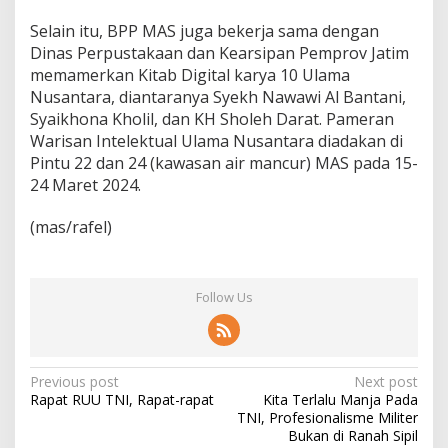
Selain itu, BPP MAS juga bekerja sama dengan
Dinas Perpustakaan dan Kearsipan Pemprov Jatim
memamerkan Kitab Digital karya 10 Ulama
Nusantara, diantaranya Syekh Nawawi Al Bantani,
Syaikhona Kholil, dan KH Sholeh Darat. Pameran
Warisan Intelektual Ulama Nusantara diadakan di
Pintu 22 dan 24 (kawasan air mancur) MAS pada 15-
24 Maret 2024.
(mas/rafel)
Follow Us
P
Previous post
Next post
Rapat RUU TNI, Rapat-rapat
Kita Terlalu Manja Pada
o
TNI, Profesionalisme Militer
s
Bukan di Ranah Sipil