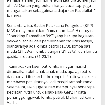
Ramadhan menjadi momentum kita untuk menjadi
ahli Al-Qur’an yang bukan hanya baca, tapi juga
mengamalkan sebagaimana diajarkan Rasulullah,”
katanya.
Sementara itu, Badan Pelaksana Pengelola (BPP)
MAS menyemarakkan Ramadhan 1446 H dengan
“Sparkling Ramadhan 999” yang berupa kegiatan
dakwah, sosial, dan pembenahan fasilitas masjid,
diantaranya ada lomba patrol (15/3), lomba da’i
muda (21-23/3), lomba banjari (21-23/3), dan lomba
qasidah rebana (21-23/3).
“Kami adakan keempat lomba ini agar masjid
diramaikan oleh anak-anak muda, apalagi patrol
dan banjari itu kan berkelompok. Pastinya mereka
membawa pasukannya, jadi masjid tambah ramai.
Selama ini, MAS juga sudah mempunyai beberapa
kegiatan rutin untuk anak-anak GenZI,” kata
penanggungjawab lomba patrol, Muhamad Kamal
Varhi.