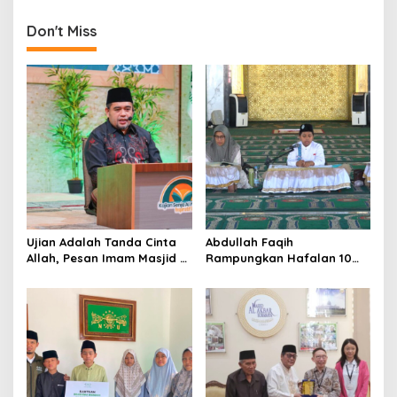
t
Don't Miss
n
a
v
i
g
a
t
i
o
Ujian Adalah Tanda Cinta
Abdullah Faqih
Allah, Pesan Imam Masjid Al
Rampungkan Hafalan 10
n
Akbar Surabaya
Juz, Jadi Inspirasi Siswa
Tahfidz