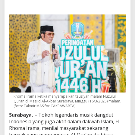
M
a
s
j
i
d
A
l
-
A
k
b
a
r
S
u
r
a
Rhoma Irama ketika menyampaikan tausiyah malam Nuzulul
b
Quran di Masjid Al-Akbar Surabaya, Minggu (16/3/2025) malam.
a
(foto: Takmir MAS for CAKRAWARTA)
y
a
Surabaya,
– Tokoh legendaris musik dangdut
,
Indonesia yang juga aktif dalam dakwah Islam, H
R
Rhoma Irama, menilai masyarakat sekarang
h
banyak yang menganggap Al-Qur’an itu biasa,