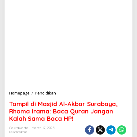
Homepage
/
Pendidikan
T
a
Tampil di Masjid Al-Akbar Surabaya,
m
p
Rhoma Irama: Baca Quran Jangan
i
Kalah Sama Baca HP!
l
d
Cakrawarta
March 17, 2025
i
Pendidikan