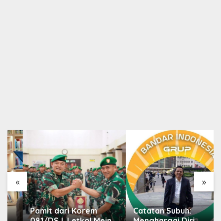
«
»
Pamit dari Korem
Catatan Subuh:
081/DSJ, Letkol Meina
Menghargai Diri