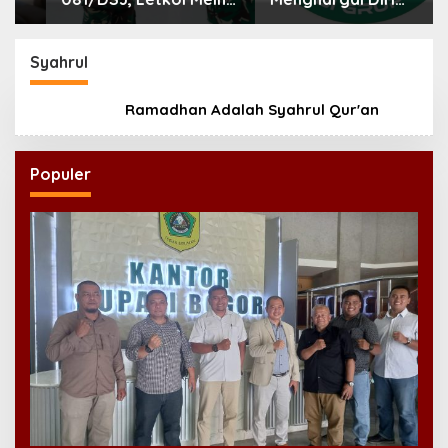
Helmi: Dukungan
Sendiri
Anggota Jadi Kunci
Keberhasilan Tugas
Syahrul
Ramadhan Adalah Syahrul Qur'an
Populer