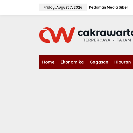
S
k
Friday, August 7, 2026
Pedoman Media Siber
i
p
t
o
c
o
n
t
e
n
Home
Ekonomika
Gagasan
Hiburan
t