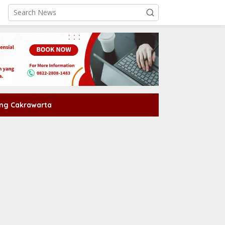
ng Cakrawarta