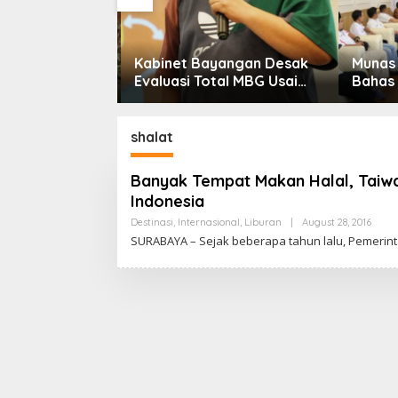
Kabinet Bayangan Desak
Munas 
m KDMP
Evaluasi Total MBG Usai
Bahas 
Rentetan Keracunan
Pereko
Massal
Dinilai
Bonus 
shalat
Banyak Tempat Makan Halal, Taiwan
Indonesia
Destinasi
,
Internasional
,
Liburan
|
August 28, 2016
B
Y
SURABAYA – Sejak beberapa tahun lalu, Pemerin
C
A
K
R
A
W
A
R
T
A