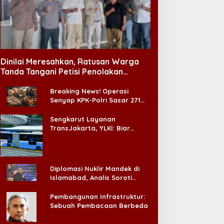
IPA Makin Diminati,
iplomasi RI di Pasifik Kian
Jalur Hukum KDMP
enguat
Dinilai Meresahkan, Ratusan Warga
Tanda Tangani Petisi Penolakan
Tempat Hiburan Malam di CitraLand
Breaking News! Operasi
Senyap KPK-Polri Sasar 271
Pabrik di Madura dan Akan
Ada ‘Badai Pemeriksaan’
Sengkarut Layanan
TransJakarta, YLKI: Biar
Cepat, Adakan Forum Dialog
Konsumen!
Diplomasi Nuklir Mandek di
Islamabad, Analis Soroti
Standar Ganda Washington
Pembangunan Infrastruktur:
Sebuah Pembacaan Berbeda