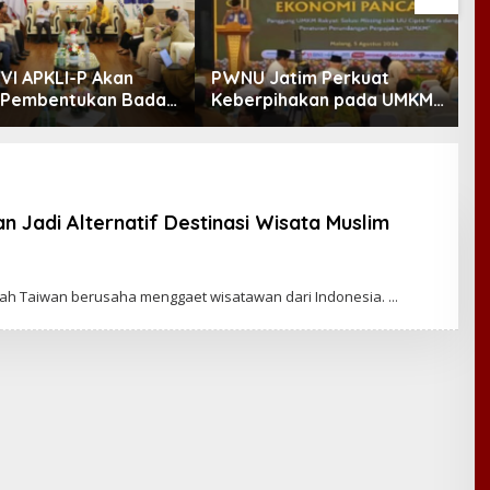
VI APKLI-P Akan
PWNU Jatim Perkuat
B
Pembentukan Badan
Keberpihakan pada UMKM
D
nomian UMKM RI,
Lewat Ekonomi Pancasila
M
 Penting Hadapi
Demografi
 Jadi Alternatif Destinasi Wisata Muslim
tah Taiwan berusaha menggaet wisatawan dari Indonesia.