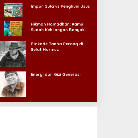
Impor Gula vs Penghuni Usus
Hikmah Ramadhan: Kamu
Sudah Kehilangan Banyak
Hal, Jangan Sampai
Kehilangan Diri Sendiri!
Blokade Tanpa Perang di
Selat Hormuz
Energi dan Gizi Generasi