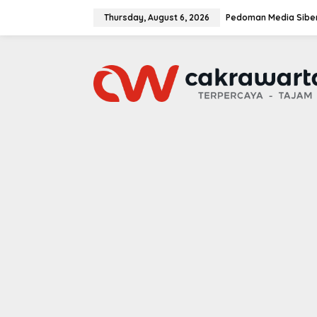
S
k
Thursday, August 6, 2026
Pedoman Media Sibe
i
p
t
o
c
o
n
t
e
n
t