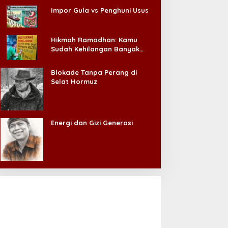
Impor Gula vs Penghuni Usus
Hikmah Ramadhan: Kamu
Sudah Kehilangan Banyak
Hal, Jangan Sampai
Kehilangan Diri Sendiri!
Blokade Tanpa Perang di
Selat Hormuz
Energi dan Gizi Generasi