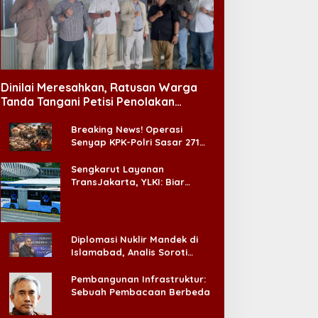
engangguran Turun, DPR
Taklukkan Persib!
ngatkan Pentingnya
Persebaya Juarai Piala
enciptakan Pekerjaan
Presiden 2026
Dinilai Meresahkan, Ratusan Warga
ang Layak
Tanda Tangani Petisi Penolakan
Tempat Hiburan Malam di CitraLand
Breaking News! Operasi
Senyap KPK-Polri Sasar 271
Pabrik di Madura dan Akan
Ada ‘Badai Pemeriksaan’
Sengkarut Layanan
TransJakarta, YLKI: Biar
Cepat, Adakan Forum Dialog
Konsumen!
Diplomasi Nuklir Mandek di
Islamabad, Analis Soroti
Standar Ganda Washington
Pembangunan Infrastruktur:
Sebuah Pembacaan Berbeda