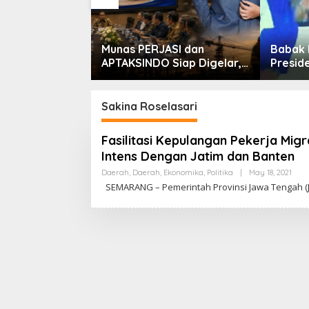
rsib!
Munas PERJASI dan
Babak 
arai Piala
APTAKSINDO Siap Digelar,
Preside
26
Bahas Regenerasi hingga
Masih 
Revisi AD/ART
Sakina Roselasari
Fasilitasi Kepulangan Pekerja Mig
Intens Dengan Jatim dan Banten
Daerah
,
Daerah
,
Ekonomika
,
Politika
|
May 18, 2021
B
Y
SEMARANG – Pemerintah Provinsi Jawa Tengah (J
C
A
K
R
A
W
A
R
T
A