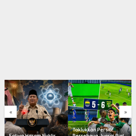
«
»
Taklukkan Persib!
Fatwa Haram Nuklir
Persebaya Juarai Piala