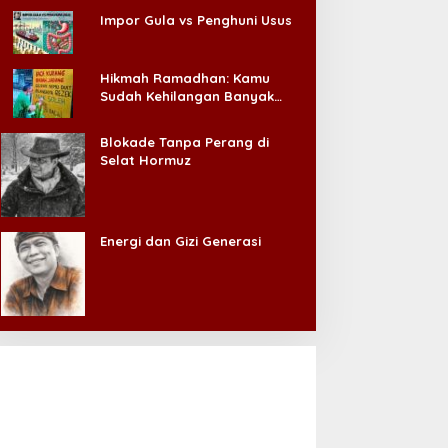
Impor Gula vs Penghuni Usus
Hikmah Ramadhan: Kamu
Sudah Kehilangan Banyak
Hal, Jangan Sampai
Kehilangan Diri Sendiri!
Blokade Tanpa Perang di
Selat Hormuz
Energi dan Gizi Generasi