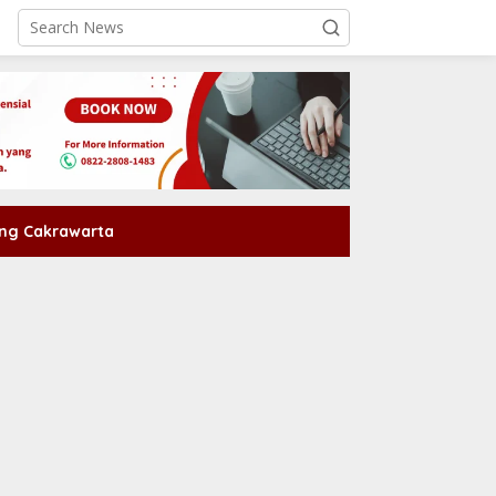
ng Cakrawarta