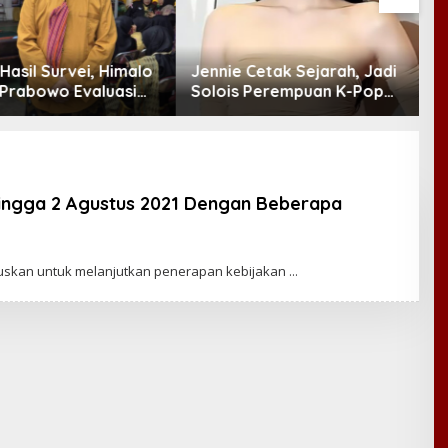
Hasil Survei, Himalo
Jennie Cetak Sejarah, Jadi
B
Prabowo Evaluasi
Solois Perempuan K-Pop
M
mbak Kabinet
Pertama yang Pimpin
A
Panggung Lollapalooza
D
Hingga 2 Agustus 2021 Dengan Beberapa
tuskan untuk melanjutkan penerapan kebijakan