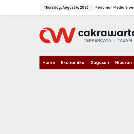
S
k
Thursday, August 6, 2026
Pedoman Media Sibe
i
p
t
o
c
o
n
t
e
n
Home
Ekonomika
Gagasan
Hiburan
t