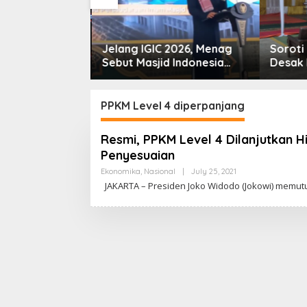
 MetLife
Jelang IGIC 2026, Menag
Soroti 
nser Perdana
Sebut Masjid Indonesia
Desak 
RIRANG’
Dikagumi Dunia
dan Ro
Dukungan untuk
mmy
PPKM Level 4 diperpanjang
Resmi, PPKM Level 4 Dilanjutkan 
Penyesuaian
Ekonomika
,
Nasional
|
July 25, 2021
B
Y
JAKARTA – Presiden Joko Widodo (Jokowi) memu
C
A
K
R
A
W
A
R
T
A