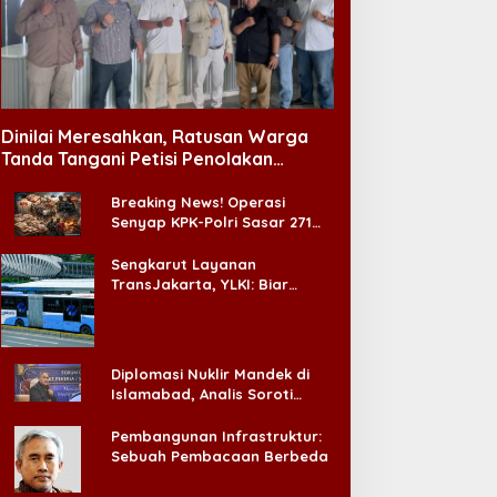
aru Menjabat, Kapolresta
BTS Guncang MetLife
alang Kota Serap
Stadium, Konser Perdana
spirasi Warga Lewat
Tur Dunia ‘ARIRANG’
Dinilai Meresahkan, Ratusan Warga
ialog Kamtibmas
Diselimuti Dukungan untuk
Tanda Tangani Petisi Penolakan
Boikot Grammy
Tempat Hiburan Malam di CitraLand
Breaking News! Operasi
Senyap KPK-Polri Sasar 271
Pabrik di Madura dan Akan
Ada ‘Badai Pemeriksaan’
Sengkarut Layanan
TransJakarta, YLKI: Biar
Cepat, Adakan Forum Dialog
Konsumen!
Diplomasi Nuklir Mandek di
Islamabad, Analis Soroti
Standar Ganda Washington
Pembangunan Infrastruktur:
Sebuah Pembacaan Berbeda