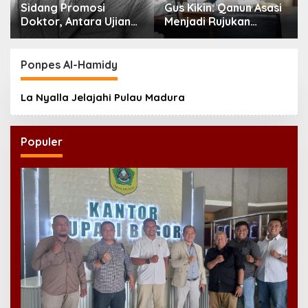
Sidang Promosi
Gus Kikin: Qanun Asasi
Doktor, Antara Ujian
Menjadi Rujukan
Ilmiah dan Pesta
Tertinggi NU,
Prestise
Melampaui AD/ART
Ponpes Al-Hamidy
La Nyalla Jelajahi Pulau Madura
Populer