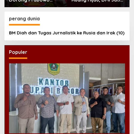
Perkuat Koordinasi
Tanam 300 Bibit
ASEAN Hadapi Dampak
Alpukat
Perang Iran-Israel
perang dunia
BM Diah dan Tugas Jurnalistik ke Rusia dan Irak (10)
Populer