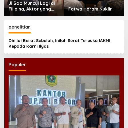
Ji Soo Muncul Lagi di
Filipina, Aktor yang
Fatwa Haram Nuklir
Hilang dari Korea Kini
Disambut Ribuan Fans
penelitian
Dinilai Berat Sebelah, Inilah Surat Terbuka IAKMI
Kepada Karni Ilyas
Populer