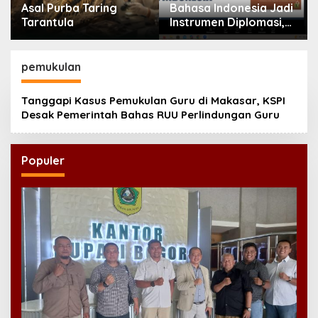
Asal Purba Taring
Bahasa Indonesia Jadi
Tarantula
Instrumen Diplomasi,
Atdikbud Perluas Jejak
Budaya di Australia
hingga Rusia
pemukulan
Tanggapi Kasus Pemukulan Guru di Makasar, KSPI
Desak Pemerintah Bahas RUU Perlindungan Guru
Populer