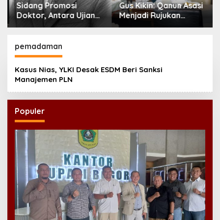
Sidang Promosi
Gus Kikin: Qanun Asasi
Doktor, Antara Ujian
Menjadi Rujukan
Ilmiah dan Pesta
Tertinggi NU,
Prestise
Melampaui AD/ART
pemadaman
Kasus Nias, YLKI Desak ESDM Beri Sanksi
Manajemen PLN
Populer