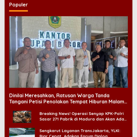
Populer
Dinilai Meresahkan, Ratusan Warga Tanda
Tangani Petisi Penolakan Tempat Hiburan Malam
di CitraLand
Breaking News! Operasi Senyap KPK-Polri
Sasar 271 Pabrik di Madura dan Akan Ada
‘Badai Pemeriksaan’
Sengkarut Layanan TransJakarta, YLKI:
Biar Cepat, Adakan Forum Dialog