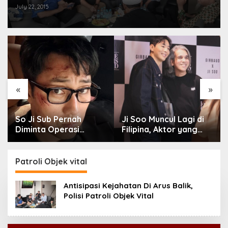
July 22, 2015
«
»
So Ji Sub Pernah
Ji Soo Muncul Lagi di
Diminta Operasi
Filipina, Aktor yang
Kelopak Mata agar
Hilang dari Korea Kini
Bisa Jadi Aktor, Kini
Disambut Ribuan Fans
Justru Jadi Ikonnya
Patroli Objek vital
Antisipasi Kejahatan Di Arus Balik,
Polisi Patroli Objek Vital