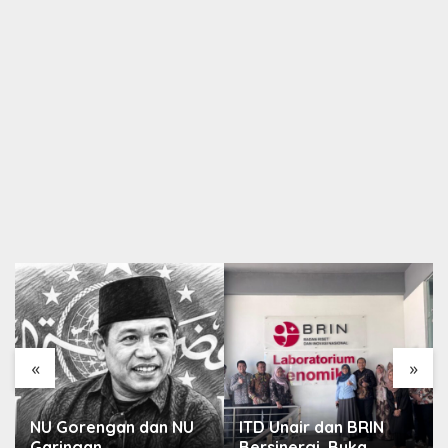
«
»
NU Gorengan dan NU
ITD Unair dan BRIN
Garingan
Bersinergi, Buka