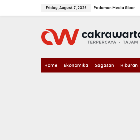
S
k
Friday, August 7, 2026
Pedoman Media Siber
i
p
t
o
c
o
n
t
e
n
Home
Ekonomika
Gagasan
Hiburan
t