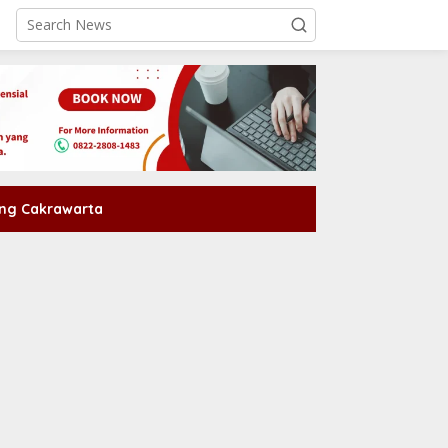
ng Cakrawarta