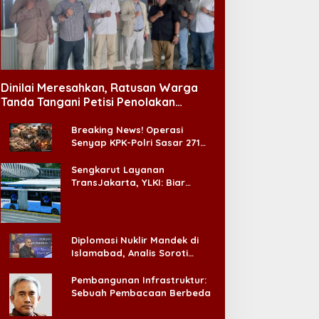
abinet Bayangan Desak
Pengangguran Turun, DPR
valuasi Total MBG Usai
Ingatkan Pentingnya
entetan Keracunan
Menciptakan Pekerjaan
Dinilai Meresahkan, Ratusan Warga
assal
yang Layak
Tanda Tangani Petisi Penolakan
Tempat Hiburan Malam di CitraLand
Breaking News! Operasi
Senyap KPK-Polri Sasar 271
Pabrik di Madura dan Akan
Ada ‘Badai Pemeriksaan’
Sengkarut Layanan
TransJakarta, YLKI: Biar
Cepat, Adakan Forum Dialog
Konsumen!
Diplomasi Nuklir Mandek di
Islamabad, Analis Soroti
Standar Ganda Washington
Pembangunan Infrastruktur:
Sebuah Pembacaan Berbeda