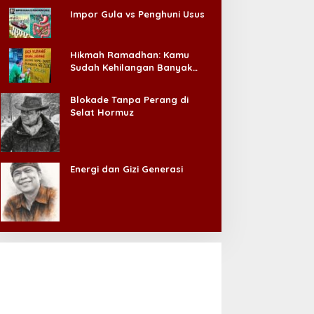
Impor Gula vs Penghuni Usus
Hikmah Ramadhan: Kamu
Sudah Kehilangan Banyak
Hal, Jangan Sampai
Kehilangan Diri Sendiri!
Blokade Tanpa Perang di
Selat Hormuz
Energi dan Gizi Generasi