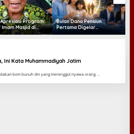
Dana Pensiun
K
a Digelar
Jalur Hukum KDMP
E
ber, Industri
R
t Ekosistem Pensiun
M
anjutan
a, Ini Kata Muhammadiyah Jatim
akan bom bunuh diri yang merenggut nyawa orang.