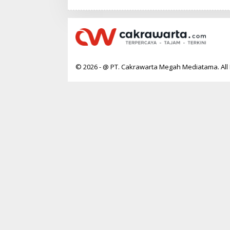
A
K
R
A
W
A
R
T
A
© 2026 - @ PT. Cakrawarta Megah Mediatama. All 