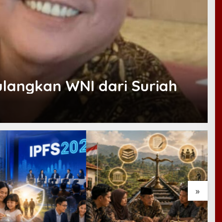
ulangkan WNI dari Suriah
»