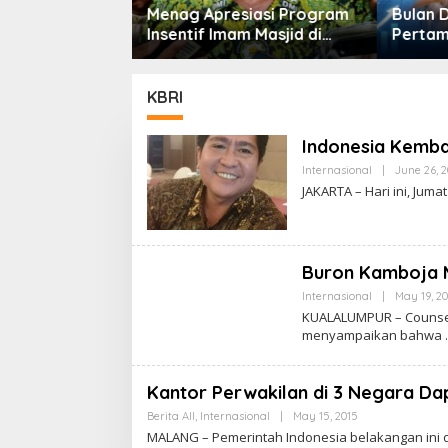
iasi Program
Bulan Dana Pensiun
m Masjid di
Pertama Digelar
Jalur 
Dorong Jadi
September, Industri
nal
Perkuat Ekosistem Pensiun
Berkelanjutan
KBRI
Indonesia Kembal
Internasional
|
June 26, 
JAKARTA – Hari ini, Juma
Buron Kamboja M
Internasional
|
May 19, 2
KUALALUMPUR – Counsell
menyampaikan bahwa
Kantor Perwakilan di 3 Negara Dap
Berita All
,
Internasional
|
May 15, 2015
B
Y
MALANG – Pemerintah Indonesia belakangan ini 
C