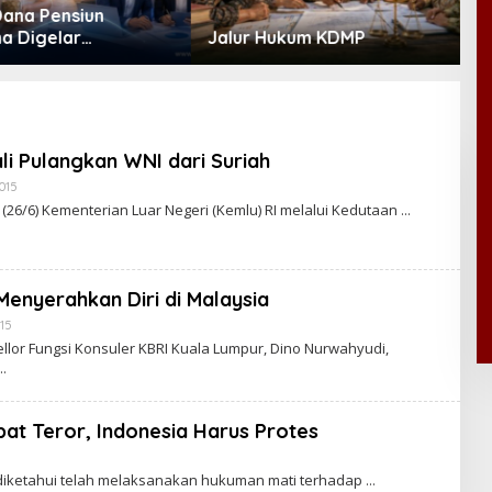
Kabinet Bayangan Desak
M
Hukum KDMP
Evaluasi Total MBG Usai
B
Rentetan Keracunan
P
Massal
D
B
i Pulangkan WNI dari Suriah
2015
B
Y
t (26/6) Kementerian Luar Negeri (Kemlu) RI melalui Kedutaan
C
A
K
R
A
enyerahkan Diri di Malaysia
W
A
015
B
R
Y
T
or Fungsi Konsuler KBRI Kuala Lumpur, Dino Nurwahyudi,
C
A
A
K
R
A
at Teror, Indonesia Harus Protes
W
A
R
diketahui telah melaksanakan hukuman mati terhadap
T