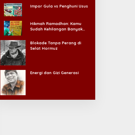
unas VI APKLI-P Akan
Menag Apresiasi Program
Impor Gula vs Penghuni Usus
ahas Pembentukan Badan
Insentif Imam Masjid di
erekonomian UMKM RI,
Jatim, DMI Dorong Jadi
inilai Penting Hadapi
Model Nasional
Hikmah Ramadhan: Kamu
onus Demografi
Sudah Kehilangan Banyak
Hal, Jangan Sampai
Kehilangan Diri Sendiri!
Blokade Tanpa Perang di
Selat Hormuz
Energi dan Gizi Generasi