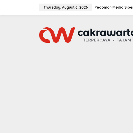
S
k
Thursday, August 6, 2026
Pedoman Media Sibe
i
p
t
o
c
o
n
t
e
n
t