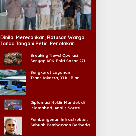
Dinilai Meresahkan, Ratusan Warga
Tanda Tangani Petisi Penolakan
Tempat Hiburan Malam di CitraLand
Breaking News! Operasi
Senyap KPK-Polri Sasar 271
Pabrik di Madura dan Akan
Ada ‘Badai Pemeriksaan’
Sengkarut Layanan
TransJakarta, YLKI: Biar
Cepat, Adakan Forum Dialog
Konsumen!
Diplomasi Nuklir Mandek di
Islamabad, Analis Soroti
Standar Ganda Washington
Pembangunan Infrastruktur:
Sebuah Pembacaan Berbeda