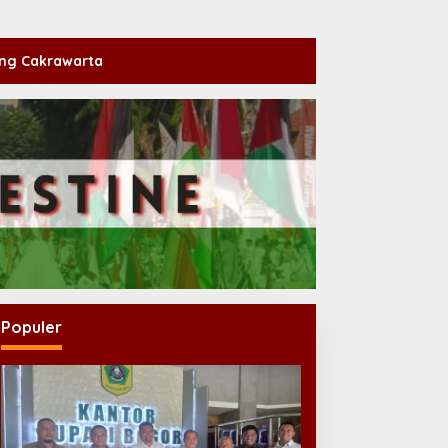
ng Cakrawarta
Populer