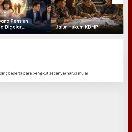
Dana Pensiun
K
a Digelar
Jalur Hukum KDMP
E
ber, Industri
R
t Ekosistem Pensiun
M
anjutan
ng beserta para pengikut setianya) harus mulai