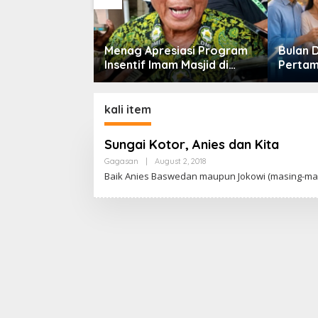
n Turun, DPR
Menag Apresiasi Program
Bulan 
ntingnya
Insentif Imam Masjid di
Pertam
 Pekerjaan
Jatim, DMI Dorong Jadi
Septem
Model Nasional
Perkua
Berkel
kali item
Sungai Kotor, Anies dan Kita
Gagasan
|
August 2, 2018
B
Y
Baik Anies Baswedan maupun Jokowi (masing-masi
C
A
K
R
A
W
A
R
T
A