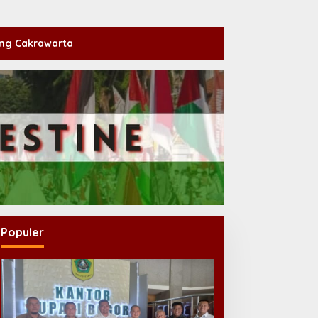
ng Cakrawarta
Populer