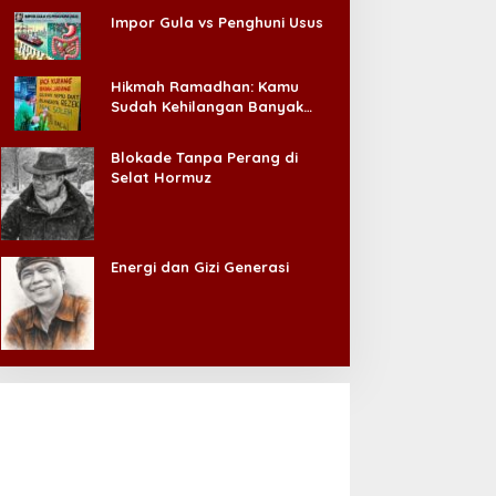
Impor Gula vs Penghuni Usus
Hikmah Ramadhan: Kamu
Sudah Kehilangan Banyak
Hal, Jangan Sampai
Kehilangan Diri Sendiri!
Blokade Tanpa Perang di
Selat Hormuz
Energi dan Gizi Generasi