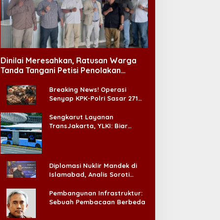
abinet Bayangan Desak
Pengangguran Turun, DPR
valuasi Total MBG Usai
Ingatkan Pentingnya
entetan Keracunan
Menciptakan Pekerjaan
Dinilai Meresahkan, Ratusan Warga
assal
yang Layak
Tanda Tangani Petisi Penolakan
Tempat Hiburan Malam di CitraLand
Breaking News! Operasi
Senyap KPK-Polri Sasar 271
Pabrik di Madura dan Akan
Ada ‘Badai Pemeriksaan’
Sengkarut Layanan
TransJakarta, YLKI: Biar
Cepat, Adakan Forum Dialog
Konsumen!
Diplomasi Nuklir Mandek di
Islamabad, Analis Soroti
Standar Ganda Washington
Pembangunan Infrastruktur:
Sebuah Pembacaan Berbeda