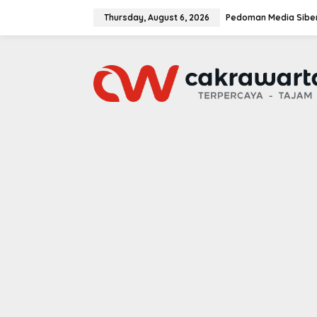
S
k
Thursday, August 6, 2026
Pedoman Media Sibe
i
p
t
o
c
o
n
t
e
n
t