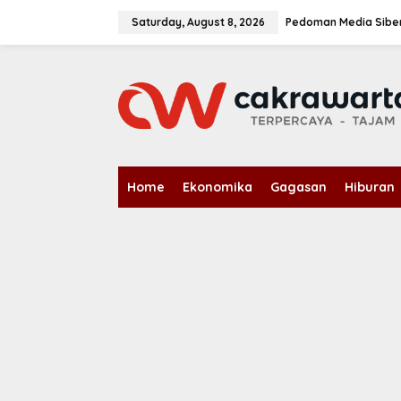
S
k
Saturday, August 8, 2026
Pedoman Media Sibe
i
p
t
o
c
o
n
t
e
n
Home
Ekonomika
Gagasan
Hiburan
t