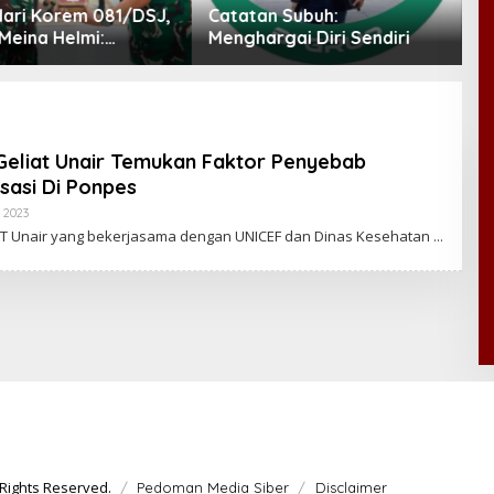
n Subuh:
Kasus Bigmo Disorot, FKBI:
R
gai Diri Sendiri
Promosi Vape kepada
P
Anak Berpotensi Masuk
I
Ranah Pidana
Geliat Unair Temukan Faktor Penyebab
sasi Di Ponpes
 2023
B
Y
T Unair yang bekerjasama dengan UNICEF dan Dinas Kesehatan
C
A
K
R
A
W
A
R
T
A
Rights Reserved.
Pedoman Media Siber
Disclaimer