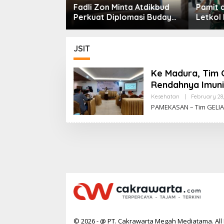
nta Atdikbud
Pamit dari Korem 081/DSJ,
Catata
lomasi Budaya
Letkol Meina Helmi:
Menghar
i Panggung
Dukungan Anggota Jadi
Kunci Keberhasilan Tugas
JSIT
Ke Madura, Tim 
Rendahnya Imuni
Kesehatan
|
February 28,
PAMEKASAN – Tim GELIA
© 2026 - @ PT. Cakrawarta Megah Mediatama. All 