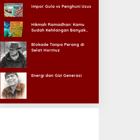
EKAN Indonesia Dampingi
Fadli Zon Minta Atdikbud
Impor Gula vs Penghuni Usus
asien BPJS, Kamar Rawat
Perkuat Diplomasi Budaya
nap Akhirnya Tersedia
Indonesia di Panggung
Dunia
Hikmah Ramadhan: Kamu
Sudah Kehilangan Banyak
Hal, Jangan Sampai
Kehilangan Diri Sendiri!
Blokade Tanpa Perang di
Selat Hormuz
Energi dan Gizi Generasi