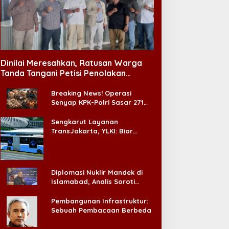
Dinilai Meresahkan, Ratusan Warga
Tanda Tangani Petisi Penolakan
Tempat Hiburan Malam di CitraLand
Breaking News! Operasi
Senyap KPK-Polri Sasar 271
Pabrik di Madura dan Akan
Ada ‘Badai Pemeriksaan’
Sengkarut Layanan
TransJakarta, YLKI: Biar
Cepat, Adakan Forum Dialog
Konsumen!
Diplomasi Nuklir Mandek di
Islamabad, Analis Soroti
Standar Ganda Washington
Pembangunan Infrastruktur:
Sebuah Pembacaan Berbeda