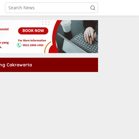
ng Cakrawarta