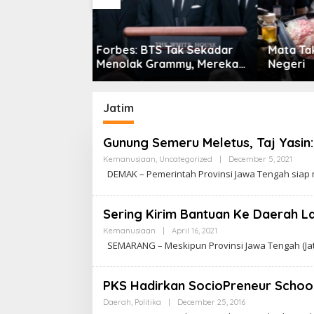
 Tak Sekadar
Mata Tak Berkedip di Pintu
Atdikbu
ammy, Mereka
Negeri
Perkua
ran Main
Indones
f’
Jatim
Gunung Semeru Meletus, Taj Yasin:
Kemanusiaan
,
Uncategorized
|
December 5, 2021
B
Y
DEMAK – Pemerintah Provinsi Jawa Tengah siap
C
A
K
R
Sering Kirim Bantuan Ke Daerah L
A
W
Kemanusiaan
|
April 16, 2021
B
A
Y
SEMARANG – Meskipun Provinsi Jawa Tengah (Ja
R
C
T
A
A
K
R
PKS Hadirkan SocioPreneur Schoo
A
W
Daerah
,
Politika
|
December 25, 2016
B
A
Y