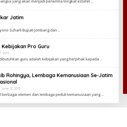
ngsa yang akan menjadi penerima tongkat estafet
kar Jatim
Nyono Suharli Bupati Jombang dan
h Kebijakan Pro Guru
, 2015
B
Y
g dibutuhkan guru adalah kebijakan yang berpihak kepada
C
A
K
R
ib Rohingya, Lembaga Kemanusiaan Se-Jatim
A
asional
W
A
June 12, 2015
B
R
Y
T
berbagai elemen dan lembaga peduli kemanusiaan yang
C
A
A
K
R
A
W
A
R