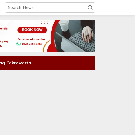
ng Cakrawarta