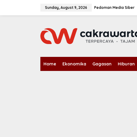
S
k
Sunday, August 9, 2026
Pedoman Media Siber
i
p
t
o
c
o
n
t
e
n
Home
Ekonomika
Gagasan
Hiburan
t