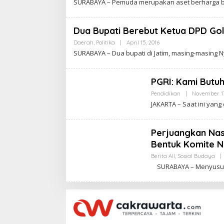
SURABAYA – Pemuda merupakan aset berharga ba
R
C
T
A
A
K
R
Dua Bupati Berebut Ketua DPD Gol
A
W
Daerah
,
Politika
|
April 15, 2016
B
A
Y
SURABAYA – Dua bupati di Jatim, masing-masing 
R
C
T
A
A
K
R
PGRI: Kami Butu
A
W
Pendidikan
|
November 17
A
JAKARTA – Saat ini yan
R
T
A
Perjuangkan Nas
Bentuk Komite N
Berita All
,
Sosial Budaya
|
SURABAYA – Menyusul 