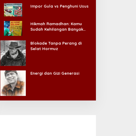
Impor Gula vs Penghuni Usus
Hikmah Ramadhan: Kamu
Sudah Kehilangan Banyak
Hal, Jangan Sampai
Kehilangan Diri Sendiri!
Blokade Tanpa Perang di
Selat Hormuz
Energi dan Gizi Generasi