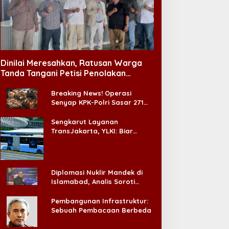
amit dari Korem 081/DSJ,
Forbes: BTS Tak Sekadar
etkol Meina Helmi:
Menolak Grammy, Mereka
ukungan Anggota Jadi
Bongkar Aturan Main
Dinilai Meresahkan, Ratusan Warga
unci Keberhasilan Tugas
‘Diskriminatif’
Tanda Tangani Petisi Penolakan
Tempat Hiburan Malam di CitraLand
Breaking News! Operasi
Senyap KPK-Polri Sasar 271
Pabrik di Madura dan Akan
Ada ‘Badai Pemeriksaan’
Sengkarut Layanan
TransJakarta, YLKI: Biar
Cepat, Adakan Forum Dialog
Konsumen!
Diplomasi Nuklir Mandek di
Islamabad, Analis Soroti
Standar Ganda Washington
Pembangunan Infrastruktur:
Sebuah Pembacaan Berbeda