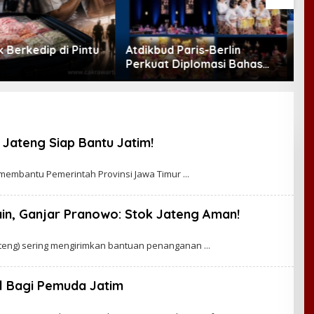
d Paris-Berlin
Fadli Zon Minta Atdikbud
P
t Diplomasi Bahasa
Perkuat Diplomasi Budaya
L
ia di Eropa
Indonesia di Panggung
D
Dunia
K
 Jateng Siap Bantu Jatim!
 membantu Pemerintah Provinsi Jawa Timur
ain, Ganjar Pranowo: Stok Jateng Aman!
teng) sering mengirimkan bantuan penanganan
l Bagi Pemuda Jatim