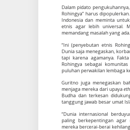
K
Dalam pidato pengukuhannya,
o
Rohingya” harus dipopulerkan
m
i
Indonesia dan meminta untu
t
etnis agar lebih universal. 
e
memandang masalah yang ada.
N
a
“Ini (penyebutan etnis Rohin
s
i
Dunia saja menegaskan, korban
o
tapi karena agamanya. Fakt
n
Rohingya sebagai komunitas p
a
puluhan perwakilan lembaga k
l
Guritno juga menegaskan ba
menjaga mereka dari upaya
eth
Budha dan terkesan didukun
tanggung jawab besar umat Isl
“Dunia internasional berduyu
paling berkepentingan agar 
mereka bercerai-berai kehilang