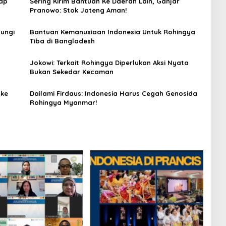
iap
Sering Kirim Bantuan Ke Daerah Lain, Ganjar
Pranowo: Stok Jateng Aman!
jungi
Bantuan Kemanusiaan Indonesia Untuk Rohingya
Tiba di Bangladesh
Jokowi: Terkait Rohingya Diperlukan Aksi Nyata
Bukan Sekedar Kecaman
 ke
Dailami Firdaus: Indonesia Harus Cegah Genosida
Rohingya Myanmar!