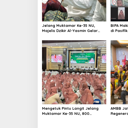
Jelang Muktamar Ke-35 NU,
BIPA Maki
Majelis Dzikir Al-Yasmin Gelar
di Pasifi
Doa Bersama untuk Persatuan
Bangsa
Mengetuk Pintu Langit Jelang
AMBB Jat
Muktamar Ke-35 NU, 800
Regenera
Nahdliyin Bermunajat di
Peranta
Surabaya