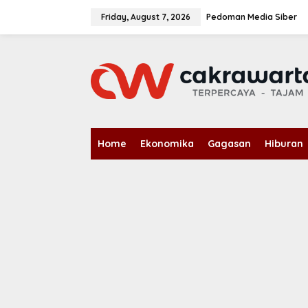
S
k
Friday, August 7, 2026
Pedoman Media Siber
i
p
t
o
c
o
n
t
e
n
Home
Ekonomika
Gagasan
Hiburan
t