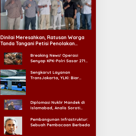
Dinilai Meresahkan, Ratusan Warga
Tanda Tangani Petisi Penolakan
Tempat Hiburan Malam di CitraLand
Breaking News! Operasi
Senyap KPK-Polri Sasar 271
Pabrik di Madura dan Akan
Ada ‘Badai Pemeriksaan’
Sengkarut Layanan
TransJakarta, YLKI: Biar
Cepat, Adakan Forum Dialog
Konsumen!
Diplomasi Nuklir Mandek di
Islamabad, Analis Soroti
Standar Ganda Washington
Pembangunan Infrastruktur:
Sebuah Pembacaan Berbeda