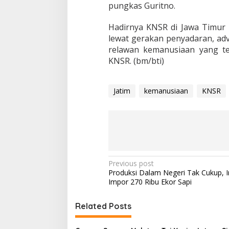
pungkas Guritno.
Hadirnya KNSR di Jawa Timur 
lewat gerakan penyadaran, advo
relawan kemanusiaan yang te
KNSR. (bm/bti)
Jatim
kemanusiaan
KNSR
P
Previous post
Produksi Dalam Negeri Tak Cukup, 
o
Impor 270 Ribu Ekor Sapi
s
t
Related Posts
n