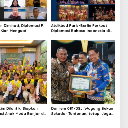
n Diminati, Diplomasi RI
Atdikbud Paris-Berlin Perkuat
k Kian Menguat
Diplomasi Bahasa Indonesia di
Eropa
im Dilantik, Siapkan
Danrem 081/DSJ: Wayang Bukan
si Anak Muda Banjar di
Sekadar Tontonan, tetapi Juga
uan
Penjaga Nilai Kebangsaan