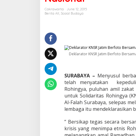
g
k
Cakrawarta
June 12, 2015
a
Berita All
,
Sosial Budaya
n
N
a
s
i
b
R
Deklarator KNSR Jatim Berfoto Bersam
o
h
i
n
SURABAYA –
Menyusul berba
g
telah menyatakan kepedul
y
Rohingya, puluhan amil zakat
a
,
untuk Solidaritas Rohingya (
L
Al-Falah Surabaya, selepas me
e
lembaga itu mendeklarasikan b
m
b
” Bersikap tegas secara bers
a
g
krisis yang menimpa etnis Roh
a
melapangkan amal Ramadhan ya