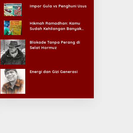
Impor Gula vs Penghuni Usus
Hikmah Ramadhan: Kamu
Sudah Kehilangan Banyak
Hal, Jangan Sampai
Kehilangan Diri Sendiri!
Blokade Tanpa Perang di
Selat Hormuz
Energi dan Gizi Generasi