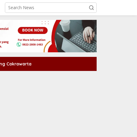
ng Cakrawarta