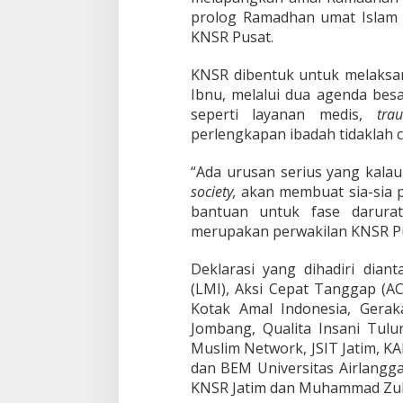
K
prolog Ramadhan umat Islam 
e
KNSR Pusat.
m
a
n
KNSR dibentuk untuk melaksan
u
Ibnu, melalui dua agenda besar
s
seperti layanan medis,
trau
i
perlengkapan ibadah tidaklah 
a
a
n
“Ada urusan serius yang kala
S
society,
akan membuat sia-sia p
e
bantuan untuk fase darurat
-
merupakan perwakilan KNSR Pu
J
a
t
Deklarasi yang dihadiri dia
i
(LMI), Aksi Cepat Tanggap (AC
m
Kotak Amal Indonesia, Gera
B
Jombang, Qualita Insani Tulu
e
Muslim Network, JSIT Jatim, K
n
t
dan BEM Universitas Airlangga
u
KNSR Jatim dan Muhammad Zubai
k