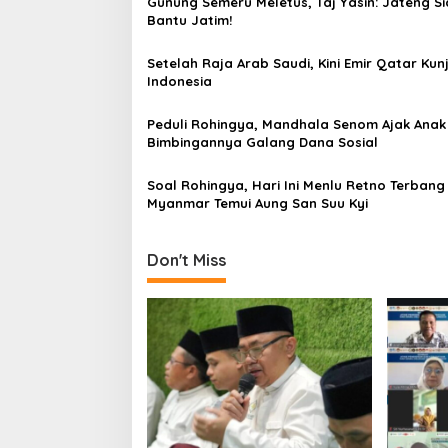
Gunung Semeru Meletus, Taj Yasin: Jateng S
a
Bantu Jatim!
v
Setelah Raja Arab Saudi, Kini Emir Qatar Kun
i
Indonesia
g
a
Peduli Rohingya, Mandhala Senom Ajak Anak
Bimbingannya Galang Dana Sosial
t
i
Soal Rohingya, Hari Ini Menlu Retno Terbang
Myanmar Temui Aung San Suu Kyi
o
n
Don't Miss