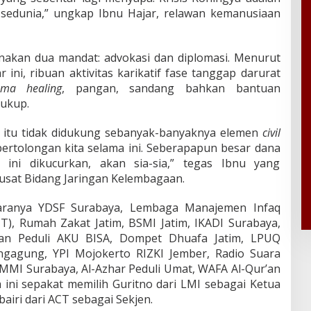
sedunia,” ungkap Ibnu Hajar, relawan kemanusiaan
akan dua mandat: advokasi dan diplomasi. Menurut
 ini, ribuan aktivitas karikatif fase tanggap darurat
ma healing
, pangan, sandang bahkan bantuan
cukup.
u itu tidak didukung sebanyak-banyaknya elemen
civil
ertolongan kita selama ini. Seberapapun besar dana
 ini dikucurkan, akan sia-sia,” tegas Ibnu yang
sat Bidang Jaringan Kelembagaan.
ntaranya YDSF Surabaya, Lembaga Manajemen Infaq
T), Rumah Zakat Jatim, BSMI Jatim, IKADI Surabaya,
kan Peduli AKU BISA, Dompet Dhuafa Jatim, LPUQ
ngagung, YPI Mojokerto RIZKI Jember, Radio Suara
AMMI Surabaya, Al-Azhar Peduli Umat, WAFA Al-Qur’an
 ini sepakat memilih Guritno dari LMI sebagai Ketua
ri dari ACT sebagai Sekjen.