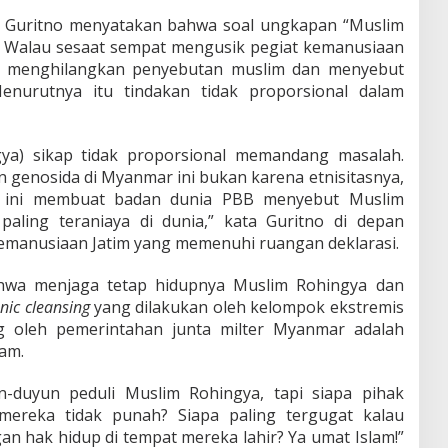
 Guritno menyatakan bahwa soal ungkapan “Muslim
. Walau sesaat sempat mengusik pegiat kemanusiaan
k menghilangkan penyebutan muslim dan menyebut
Menurutnya itu tindakan tidak proporsional dalam
gya) sikap tidak proporsional memandang masalah.
 genosida di Myanmar ini bukan karena etnisitasnya,
a ini membuat badan dunia PBB menyebut Muslim
aling teraniaya di dunia,” kata Guritno di depan
emanusiaan Jatim yang memenuhi ruangan deklarasi.
hwa menjaga tetap hidupnya Muslim Rohingya dan
nic cleansing
yang dilakukan oleh kelompok ekstremis
g oleh pemerintahan junta milter Myanmar adalah
am.
n-duyun peduli Muslim Rohingya, tapi siapa pihak
mereka tidak punah? Siapa paling tergugat kalau
an hak hidup di tempat mereka lahir? Ya umat Islam!”