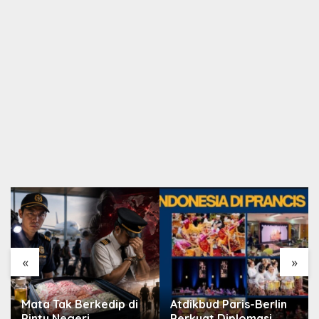
«
»
Mata Tak Berkedip di
Atdikbud Paris-Berlin
Pintu Negeri
Perkuat Diplomasi