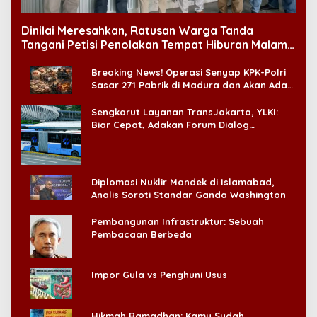
Dinilai Meresahkan, Ratusan Warga Tanda
Tangani Petisi Penolakan Tempat Hiburan Malam
di CitraLand
Breaking News! Operasi Senyap KPK-Polri
Sasar 271 Pabrik di Madura dan Akan Ada
‘Badai Pemeriksaan’
Sengkarut Layanan TransJakarta, YLKI:
Biar Cepat, Adakan Forum Dialog
Konsumen!
Diplomasi Nuklir Mandek di Islamabad,
Analis Soroti Standar Ganda Washington
Pembangunan Infrastruktur: Sebuah
Pembacaan Berbeda
Impor Gula vs Penghuni Usus
Hikmah Ramadhan: Kamu Sudah