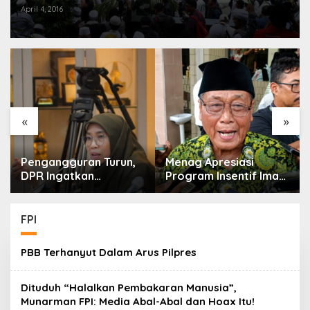
April 4, 2016
«
»
Pengangguran Turun,
Menag Apresiasi
DPR Ingatkan
Program Insentif Imam
Pentingnya
Masjid di Jatim, DMI
Menciptakan
Dorong Jadi Model
Pekerjaan yang Layak
Nasional
FPI
PBB Terhanyut Dalam Arus Pilpres
Dituduh “Halalkan Pembakaran Manusia”,
Munarman FPI: Media Abal-Abal dan Hoax Itu!