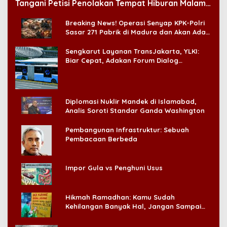
Tangani Petisi Penolakan Tempat Hiburan Malam
di CitraLand
Breaking News! Operasi Senyap KPK-Polri
Sasar 271 Pabrik di Madura dan Akan Ada
‘Badai Pemeriksaan’
Sengkarut Layanan TransJakarta, YLKI:
Biar Cepat, Adakan Forum Dialog
Konsumen!
Diplomasi Nuklir Mandek di Islamabad,
Analis Soroti Standar Ganda Washington
Pembangunan Infrastruktur: Sebuah
Pembacaan Berbeda
Impor Gula vs Penghuni Usus
Hikmah Ramadhan: Kamu Sudah
Kehilangan Banyak Hal, Jangan Sampai
Kehilangan Diri Sendiri!