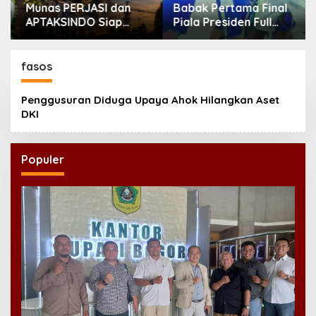
Munas PERJASI dan
Babak Pertama Final
APTAKSINDO Siap
Piala Presiden Full
Digelar, Bahas
Tegang, Skor Masih
Regenerasi hingga
Imbang
Revisi AD/ART
fasos
Penggusuran Diduga Upaya Ahok Hilangkan Aset
DKI
Populer