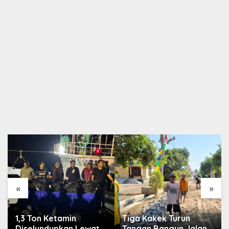
«
»
1,3 Ton Ketamin
Tiga Kakek Turun
Diselundupkan Lewat
Tangan Bangun Jalan