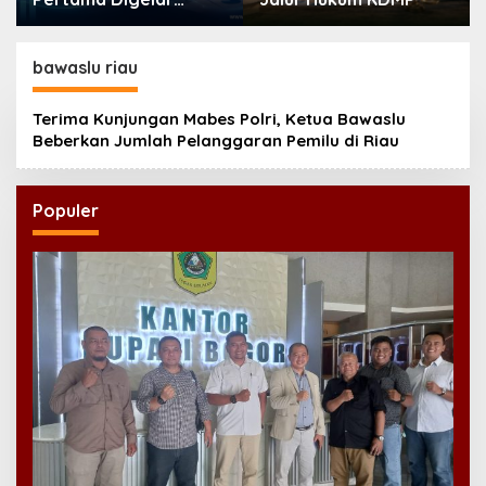
September, Industri
Perkuat Ekosistem
Pensiun Berkelanjutan
bawaslu riau
Terima Kunjungan Mabes Polri, Ketua Bawaslu
Beberkan Jumlah Pelanggaran Pemilu di Riau
Populer