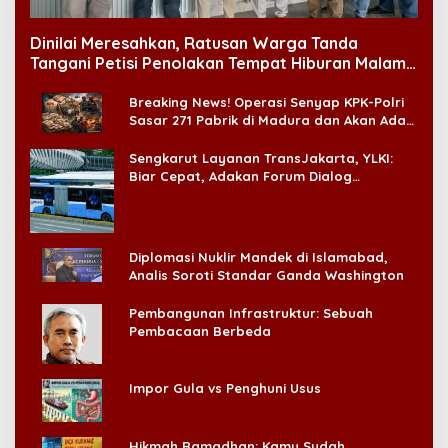
Dinilai Meresahkan, Ratusan Warga Tanda
Tangani Petisi Penolakan Tempat Hiburan Malam
di CitraLand
Breaking News! Operasi Senyap KPK-Polri
Sasar 271 Pabrik di Madura dan Akan Ada
‘Badai Pemeriksaan’
Sengkarut Layanan TransJakarta, YLKI:
Biar Cepat, Adakan Forum Dialog
Konsumen!
Diplomasi Nuklir Mandek di Islamabad,
Analis Soroti Standar Ganda Washington
Pembangunan Infrastruktur: Sebuah
Pembacaan Berbeda
Impor Gula vs Penghuni Usus
Hikmah Ramadhan: Kamu Sudah