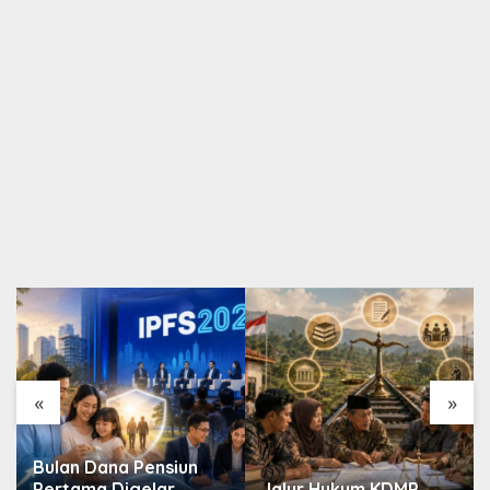
«
»
Bulan Dana Pensiun
Pertama Digelar
Jalur Hukum KDMP