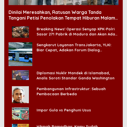
Dinilai Meresahkan, Ratusan Warga Tanda
Tangani Petisi Penolakan Tempat Hiburan Malam
di CitraLand
Breaking News! Operasi Senyap KPK-Polri
Sasar 271 Pabrik di Madura dan Akan Ada
‘Badai Pemeriksaan’
Sengkarut Layanan TransJakarta, YLKI:
Biar Cepat, Adakan Forum Dialog
Konsumen!
Diplomasi Nuklir Mandek di Islamabad,
Analis Soroti Standar Ganda Washington
Pembangunan Infrastruktur: Sebuah
Pembacaan Berbeda
Impor Gula vs Penghuni Usus
Hikmah Ramadhan: Kamu Sudah