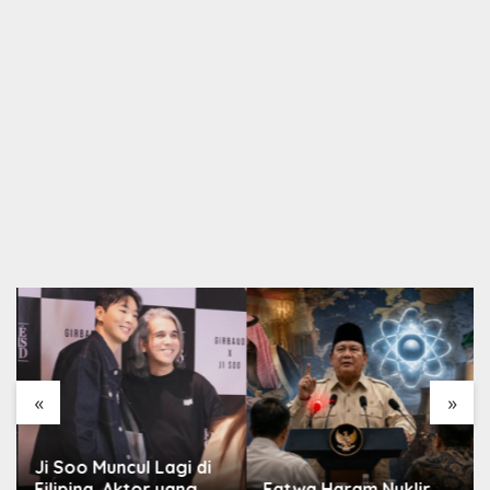
«
»
Ji Soo Muncul Lagi di
Filipina, Aktor yang
Fatwa Haram Nuklir