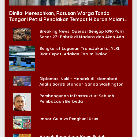
Dinilai Meresahkan, Ratusan Warga Tanda
Tangani Petisi Penolakan Tempat Hiburan Malam
di CitraLand
Breaking News! Operasi Senyap KPK-Polri
Sasar 271 Pabrik di Madura dan Akan Ada
‘Badai Pemeriksaan’
Sengkarut Layanan TransJakarta, YLKI:
Biar Cepat, Adakan Forum Dialog
Konsumen!
Diplomasi Nuklir Mandek di Islamabad,
Analis Soroti Standar Ganda Washington
Pembangunan Infrastruktur: Sebuah
Pembacaan Berbeda
Impor Gula vs Penghuni Usus
Hikmah Ramadhan: Kamu Sudah