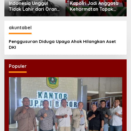
Indonesia Unggul
Kapolri Jadi Anggota
Tidak Lahir dari Orang
Kehormatan Tapak
Pintar Saja
Suci, Ini Pesannya
untuk Kader
akuntabel
Penggusuran Diduga Upaya Ahok Hilangkan Aset
DKI
Populer